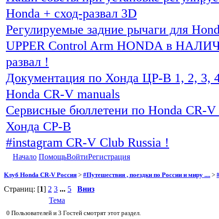
Honda + сход-развал 3D
Регулируемые задние рычаги для Hon
UPPER Control Arm HONDA в НАЛИЧИ
развал !
Документация по Хонда ЦР-В 1, 2, 3, 4
Honda CR-V manuals
Сервисные бюллетени по Honda CR-V 
Хонда СР-В
#instagram CR-V Club Russia !
Начало
Помощь
Войти
Регистрация
Клуб Honda CR-V Россия
>
#Путешествия , поездки по России и миру ....
>
Страниц: [
1
]
2
3
...
5
Вниз
Тема
0 Пользователей и 3 Гостей смотрят этот раздел.