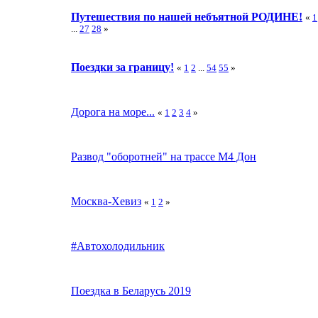
Путешествия по нашей небъятной РОДИНЕ!
«
1
...
27
28
»
Поездки за границу!
«
1
2
...
54
55
»
Дорога на море...
«
1
2
3
4
»
Развод "оборотней" на трассе М4 Дон
Москва-Хевиз
«
1
2
»
#Автохолодильник
Поездка в Беларусь 2019