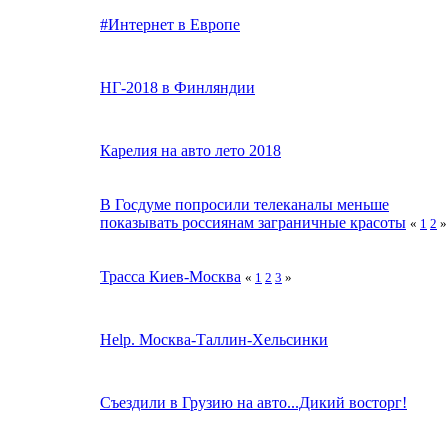
#Интернет в Европе
НГ-2018 в Финляндии
Карелия на авто лето 2018
В Госдуме попросили телеканалы меньше
показывать россиянам заграничные красоты
«
1
2
»
Трасса Киев-Москва
«
1
2
3
»
Help. Москва-Таллин-Хельсинки
Съездили в Грузию на авто...Дикий восторг!