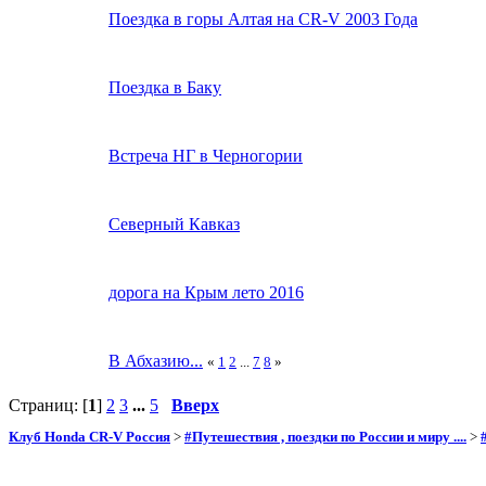
Поездка в горы Алтая на CR-V 2003 Года
Поездка в Баку
Встреча НГ в Черногории
Северный Кавказ
дорога на Крым лето 2016
В Абхазию...
«
1
2
...
7
8
»
Страниц: [
1
]
2
3
...
5
Вверх
Клуб Honda CR-V Россия
>
#Путешествия , поездки по России и миру ....
>