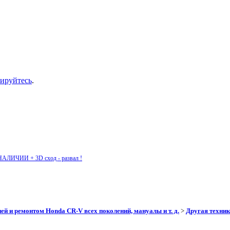
рируйтесь
.
НАЛИЧИИ + 3D сход - развал !
ей и ремонтом Honda CR-V всех поколений, мануалы и т. д.
>
Другая техник