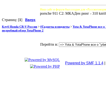
Наш сайт и форум был создан для «Русскоговоря
porsche 911 C2: МКАДен ринг - 310 km\
Страниц: [
1
]
Вверх
Клуб Honda CR-V Россия
>
#Гаджеты и виджеты
>
Yota & YotaPhone все о
подробный обзор YotaPhone 2
Перейти в:
Powered by SMF 1.1.4