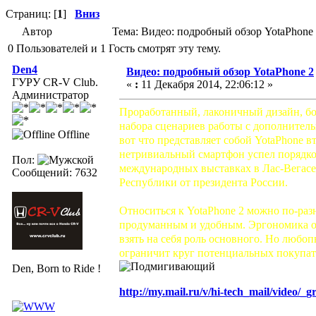
Страниц: [
1
]
Вниз
Автор
Тема: Видео: подробный обзор YotaPhone 
0 Пользователей и 1 Гость смотрят эту тему.
Den4
Видео: подробный обзор YotaPhone 2
ГУРУ CR-V Club.
«
:
11 Декабря 2014, 22:06:12 »
Администратор
Проработанный, лаконичный дизайн, бо
набора сценариев работы с дополнитель
Offline
вот что представляет собой YotaPhone 
нетривиальный смартфон успел порядко
Пол:
международных выставках в Лас-Вегасе
Сообщений: 7632
Республики от президента России.
Относиться к YotaPhone 2 можно по-разн
продуманным и удобным. Эргономика об
взять на себя роль основного. Но любопы
ограничит круг потенциальных покупат
Den, Born to Ride !
http://my.mail.ru/v/hi-tech_mail/video/_