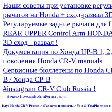
Наши советы при установке регу
рычагов на Honda + сход-развал 3
Регулируемые задние рычаги для 
REAR UPPER Control Arm HOND
3D сход - развал !
Документация по Хонда ЦР-В 1, 2, 3
поколения Honda CR-V manuals
Сервисные бюллетени по Honda C
В / Хонда СР-В
#instagram CR-V Club Russia !
Начало
Помощь
Войти
Регистрация
Клуб Honda CR-V Россия
>
#Гаджеты и виджеты
>
Yota & YotaPhone все о