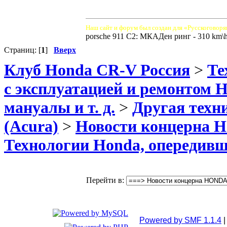
Наш сайт и форум был создан для «Русскоговоря
porsche 911 C2: МКАДен ринг - 310 km\
Страниц: [
1
]
Вверх
Клуб Honda CR-V Россия
>
Те
с эксплуатацией и ремонтом 
мануалы и т. д.
>
Другая техн
(Acura)
>
Новости концерна
Технологии Honda, опередивши
Перейти в:
Powered by SMF 1.1.4