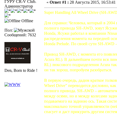
ГУРУ CR-V Club.
«
Ответ #1 :
28 Августа 2015, 16:53:41 
Администратор
Super Handling All Wheel Drive (SH-AW
Offline
Для справки: Человека, который в 2004
полного привода SH-AWD, зовут Ясужи 
Пол:
Honda, Ясужи работал в компании Nissan
Сообщений: 7632
распределения момента на передней оси
Honda Prelude. По своей сути SH-AWD 
Привод SH-AWD, с момента его появлен
Acura RL). В дальнейшем почти вся лин
RL) люксового подразделения Acura та
он так хорош, попробуем разобраться.
Den, Born to Ride !
В первую очередь, дадим краткое толков
Wheel Drive” переводится дословно, ка
полного привода. SH-AWD – автоматичес
между осями, но и между колесами задн
подаваемого на заднюю ось. Такая систе
максимально точной управляемости (не
спасует и даст прикурить другим систе