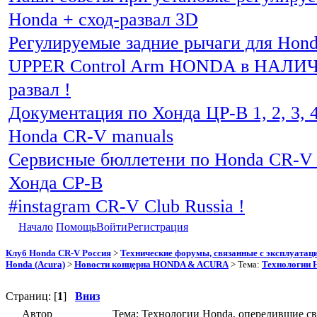
Honda + сход-развал 3D
Регулируемые задние рычаги для Hon
UPPER Control Arm HONDA в НАЛИЧИ
развал !
Документация по Хонда ЦР-В 1, 2, 3, 4
Honda CR-V manuals
Сервисные бюллетени по Honda CR-V 
Хонда СР-В
#instagram CR-V Club Russia !
Начало
Помощь
Войти
Регистрация
Клуб Honda CR-V Россия
>
Технические форумы, связанные с эксплуатаци
Honda (Acura)
>
Новости концерна HONDA & ACURA
> Тема:
Технологии H
Страниц: [
1
]
Вниз
Автор
Тема: Технологии Honda, опередившие св