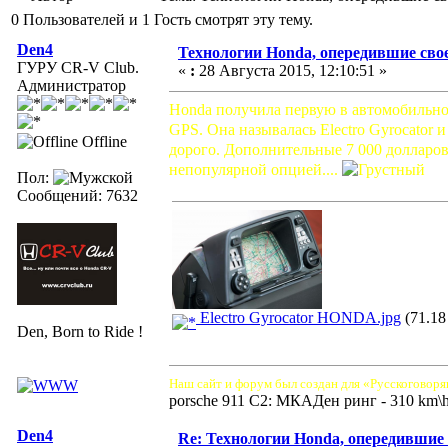
0 Пользователей и 1 Гость смотрят эту тему.
Den4
Технологии Honda, опередившие свое
ГУРУ CR-V Club.
«
:
28 Августа 2015, 12:10:51 »
Администратор
Honda получила первую в автомобильном
GPS. Она называлась Electro Gyrocator 
Offline
дорого. Дополнительные 7 000 долларов 
непопулярной опцией....
Пол:
Сообщений: 7632
Electro Gyrocator HONDA.jpg
(71.18
Den, Born to Ride !
Наш сайт и форум был создан для «Русскоговоря
porsche 911 C2: МКАДен ринг - 310 km\
Den4
Re: Технологии Honda, опередившие 