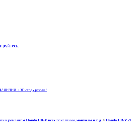
рируйтесь
.
НАЛИЧИИ + 3D сход - развал !
ей и ремонтом Honda CR-V всех поколений, мануалы и т. д.
>
Honda CR-V 201