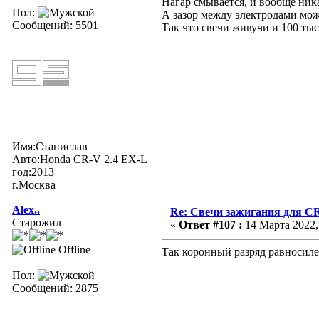
Нагар смывается, и вообще ника
Пол:
А зазор между электродами мож
Сообщений: 5501
Так что свечи живучи и 100 тыс
Имя:Станислав
Авто:Honda CR-V 2.4 EX-L
год:2013
г.Москва
Alex..
Re: Свечи зажигания для CR
Старожил
«
Ответ #107 :
14 Марта 2022, 
Offline
Так коронный разряд равносилен
Пол:
Сообщений: 2875