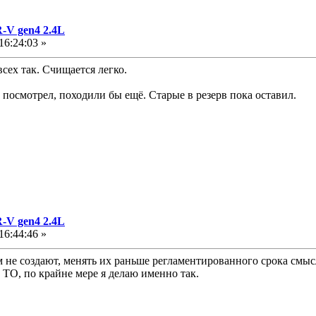
-V gen4 2.4L
16:24:03 »
всех так. Счищается легко.
 посмотрел, походили бы ещё. Старые в резерв пока оставил.
-V gen4 2.4L
16:44:46 »
м не создают, менять их раньше регламентированного срока смыс
 ТО, по крайне мере я делаю именно так.