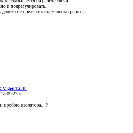
к не сказывается на работе свечи.
но и подрегулировать.
. далеко не предел их нормальной работы.
-V gen4 2.4L
18:09:23 »
 пробою изолятора... ?