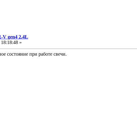
-V gen4 2.4L
18:18:48 »
ое состояние при работе свечи.