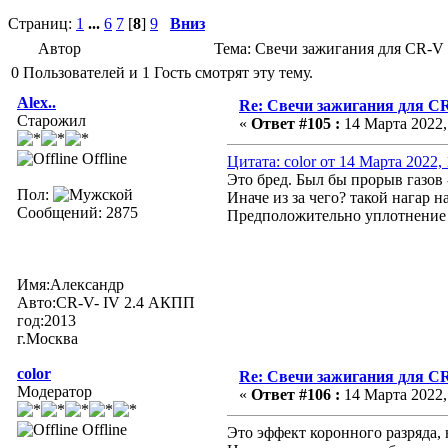
Страниц:
1
...
6
7
[
8
]
9
Вниз
Автор
Тема: Свечи зажигания для CR-V 
0 Пользователей и 1 Гость смотрят эту тему.
Alex..
Re: Свечи зажигания для CR
Старожил
«
Ответ #105 :
14 Марта 2022, 
Offline
Цитата: color от 14 Марта 2022, 
Это бред. Был бы прорыв газов
Пол:
Иначе из за чего? такой нагар н
Сообщений: 2875
Предположительно уплотнение
Имя:Александр
Авто:CR-V- IV 2.4 АКПП
год:2013
г.Москва
color
Re: Свечи зажигания для CR
Модератор
«
Ответ #106 :
14 Марта 2022, 
Offline
Это эффект коронного разряда, 