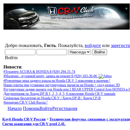
Добро пожаловать,
Гость
. Пожалуйста,
войдите
или
зарегист
Войти
Новости
:
#Техцентр ACURA & HONDA 8 (926) 294-31-74
#Малярно - кузовной центр, запись на ремонт 8 (926) 103-36-06
#Ремонтные арки заднего крыла на Honda CR-V 1 поколения в наличии !
Наши советы при установке регулируемых рычагов на Honda + сход-развал 3D
Регулируемые задние рычаги для Honda или 2 REAR UPPER Control Arm HONDA в 
Документация по Хонда ЦР-В 1, 2, 3, 4, 5, 6 поколения Honda CR-V manuals
Сервисные бюллетени по Honda CR-V / Хонда ЦР-В / Хонда СР-В
#instagram CR-V Club Russia !
Начало
Помощь
Войти
Регистрация
Клуб Honda CR-V Россия
>
Технические форумы, связанные с эксплуатаци
Свечи зажигания для CR-V gen4 2.4L