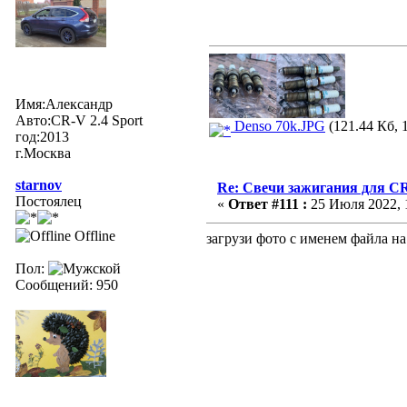
Имя:Александр
Авто:СR-V 2.4 Sport
Denso 70k.JPG
(121.44 Кб, 
год:2013
г.Москва
starnov
Re: Свечи зажигания для CR
Постоялец
«
Ответ #111 :
25 Июля 2022, 1
Offline
загрузи фото с именем файла на 
Пол:
Сообщений: 950