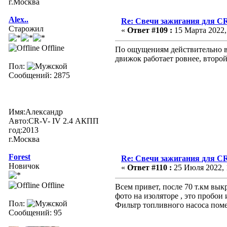
г.Москва
Alex..
Re: Свечи зажигания для CR
Старожил
«
Ответ #109 :
15 Марта 2022, 
Offline
По ощущениям действительно ви
движок работает ровнее, второ
Пол:
Сообщений: 2875
Имя:Александр
Авто:CR-V- IV 2.4 АКПП
год:2013
г.Москва
Forest
Re: Свечи зажигания для CR
Новичок
«
Ответ #110 :
25 Июля 2022, 
Offline
Всем привет, после 70 т.км вы
фото на изоляторе , это пробои
Пол:
Фильтр топливного насоса помен
Сообщений: 95