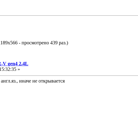
1189x566 - просмотрено 439 раз.)
-V gen4 2.4L
5:32:35 »
англ.яз., иначе не открывается