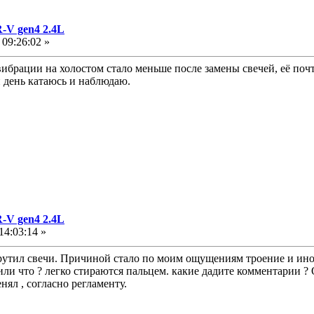
-V gen4 2.4L
09:26:02 »
брации на холостом стало меньше после замены свечей, её почт
й день катаюсь и наблюдаю.
-V gen4 2.4L
14:03:14 »
крутил свечи. Причиной стало по моим ощущениям троение и ино
 или что ? легко стираются пальцем. какие дадите комментарии 
ял , согласно регламенту.