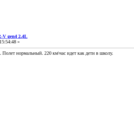
-V gen4 2.4L
15:54:48 »
 Полет нормальный. 220 км\час идет как дети в школу.