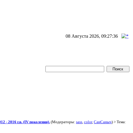
08 Августа 2026, 09:27:36
2 - 2016 г.в. (IV поколения).
(Модераторы:
sass
,
color
,
СанСаныч
) > Тема: