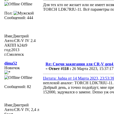
Offline
Для тех кто не желает или не имеет воз
TORCH LDK7RIU-11. Всё параметры по
Пол:
Сообщений: 444
Имя:Дмитрий
Авто:CR-V IV 2.4
АКПП k24z9
год:2013
г.Смоленск
dima52
Re: Свечи зажигания для CR-V gen4
Новичок
«
Ответ #118 :
26 Марта 2023, 15:37:17
Offline
Цитата: Judga от 14 Марта 2023, 23:53:3
неплохой аналог: TORCH LDK7RIU-11. 
Сообщений: 82
Добрый день, а точно подойдут, мне пр
152000, задумался о замене. Denso уж оч
Имя:Дмитрий
Авто:CR-V IV, 2,4 л