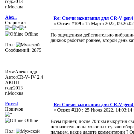
год:2013
г.Москва
Alex..
Re: Свечи зажигания для CR-V gen4
Старожил
«
Ответ #109 :
15 Марта 2022, 09:26:02
Offline
По ощущениям действительно вибрации н
движок работает ровнее, второй день к
Пол:
Сообщений: 2875
Имя:Александр
Авто:CR-V- IV 2.4
АКПП
год:2013
г.Москва
Forest
Re: Свечи зажигания для CR-V gen4
Новичок
«
Ответ #110 :
25 Июля 2022, 14:03:14 
Offline
Всем привет, после 70 т.км выкрутил с
незначительно на холостых гуляли оборо
Пол:
пальцем. какие дадите комментарии ? О