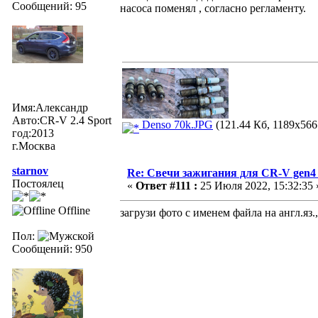
Сообщений: 95
насоса поменял , согласно регламенту.
Имя:Александр
Авто:СR-V 2.4 Sport
Denso 70k.JPG
(121.44 Кб, 1189x566
год:2013
г.Москва
starnov
Re: Свечи зажигания для CR-V gen4
Постоялец
«
Ответ #111 :
25 Июля 2022, 15:32:35 
Offline
загрузи фото с именем файла на англ.яз.
Пол:
Сообщений: 950