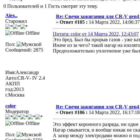
0 Пользователей и 1 Гость смотрят эту тему.
Alex..
Re: Свечи зажигания для CR-V gen4
Старожил
«
Ответ #105 :
14 Марта 2022, 14:06:37
Offline
Цитата: color от 14 Марта 2022, 12:43:07
Это бред. Был бы прорыв газов - уже к
Пол:
Иначе из за чего? такой нагар на изолят
Сообщений: 2875
Предположительно уплотнение уже бы
Имя:Александр
Авто:CR-V- IV 2.4
АКПП
год:2013
г.Москва
color
Re: Свечи зажигания для CR-V gen4
Модератор
«
Ответ #106 :
14 Марта 2022, 16:17:18
Offline
Это эффект коронного разряда, ни один 
Нагар смывается, и вообще никак не ска
Пол:
А зазор между электродами можно и под