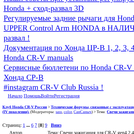
Honda + сход-развал 3D
Регулируемые задние рычаги для Hon
UPPER Control Arm HONDA в НАЛИЧИ
развал !
Документация по Хонда ЦР-В 1, 2, 3, 4
Honda CR-V manuals
Сервисные бюллетени по Honda CR-V 
Хонда СР-В
#instagram CR-V Club Russia !
Начало
Помощь
Войти
Регистрация
Клуб Honda CR-V Россия
>
Технические форумы, связанные с эксплуатаци
(IV поколения).
(Модераторы:
sass
,
color
,
СанСаныч
) > Тема:
Свечи зажигани
Страниц:
1
...
6
7
[
8
]
9
Вниз
Автор
Тема: Свечи зажигания для CR-V gen4 2.