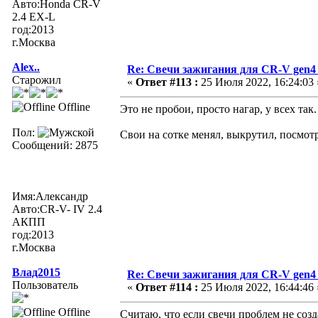
Авто:Honda CR-V
2.4 EX-L
год:2013
г.Москва
Alex..
Re: Свечи зажигания для CR-V gen4
Старожил
«
Ответ #113 :
25 Июля 2022, 16:24:03 
Offline
Это не пробои, просто нагар, у всех так
Пол:
Свои на сотке менял, выкрутил, посмотр
Сообщений: 2875
Имя:Александр
Авто:CR-V- IV 2.4
АКПП
год:2013
г.Москва
Влад2015
Re: Свечи зажигания для CR-V gen4
Пользователь
«
Ответ #114 :
25 Июля 2022, 16:44:46 
Offline
Считаю, что если свечи проблем не созд