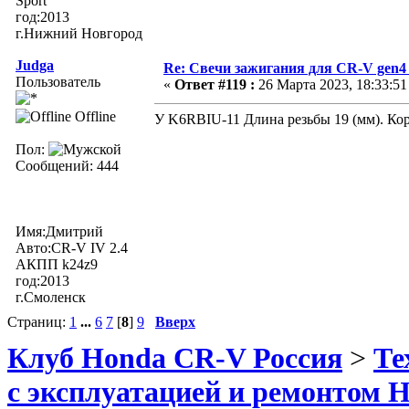
Sport
год:2013
г.Нижний Новгород
Judga
Re: Свечи зажигания для CR-V gen4
Пользователь
«
Ответ #119 :
26 Марта 2023, 18:33:51
Offline
У K6RBIU-11 Длина резьбы 19 (мм). Ко
Пол:
Сообщений: 444
Имя:Дмитрий
Авто:CR-V IV 2.4
АКПП k24z9
год:2013
г.Смоленск
Страниц:
1
...
6
7
[
8
]
9
Вверх
Клуб Honda CR-V Россия
>
Те
с эксплуатацией и ремонтом 