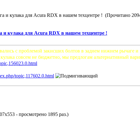
га и кулака для Acura RDX в нашем техцентре ! (Прочитано 2094
а и кулака для Acura RDX в нашем техцентре !
лись с проблемой закисших болтов в заднем нижнем рычаге и за
кулака совсем не бюджетно, мы предлогам альтернативный вариан
topic,156023.0.html
ndex.php/topic,117602.0.html
07x553 - просмотрено 1895 раз.)