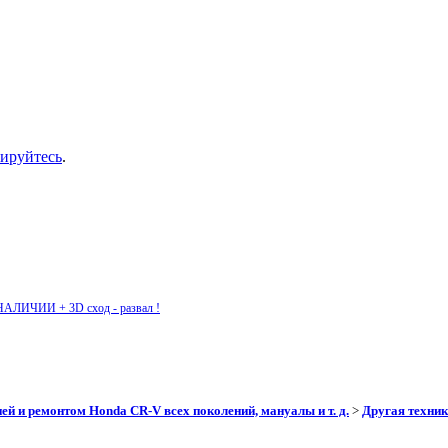
рируйтесь
.
НАЛИЧИИ + 3D сход - развал !
ей и ремонтом Honda CR-V всех поколений, мануалы и т. д.
>
Другая техник