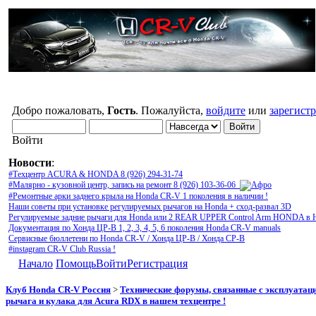
Добро пожаловать,
Гость
. Пожалуйста,
войдите
или
зарегист
Войти
Новости
:
#Техцентр ACURA & HONDA 8 (926) 294-31-74
#Малярно - кузовной центр, запись на ремонт 8 (926) 103-36-06
#Ремонтные арки заднего крыла на Honda CR-V 1 поколения в наличии !
Наши советы при установке регулируемых рычагов на Honda + сход-развал 3D
Регулируемые задние рычаги для Honda или 2 REAR UPPER Control Arm HONDA в 
Документация по Хонда ЦР-В 1, 2, 3, 4, 5, 6 поколения Honda CR-V manuals
Сервисные бюллетени по Honda CR-V / Хонда ЦР-В / Хонда СР-В
#instagram CR-V Club Russia !
Начало
Помощь
Войти
Регистрация
Клуб Honda CR-V Россия
>
Технические форумы, связанные с эксплуатаци
рычага и кулака для Acura RDX в нашем техцентре !