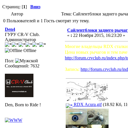
Страниц: [
1
]
Вниз
Автор
Тема: Сайлентблоки заднего рыча
0 Пользователей и 1 Гость смотрят эту тему.
Den4
Сайлентблоки заднего рычаг
ГУРУ CR-V Club.
«
:
22 Ноября 2015, 16:23:20 »
Администратор
Многие владельцы RDX сталкива
Offline
Цена новых рычагов и тем паче 
http://forum.crvclub.ru/index.php/
Пол:
Сообщений: 7632
Запись:
http://forum.crvclub.ru/i
RDX Acura.gif
(18.92 Кб, 11
Den, Born to Ride !