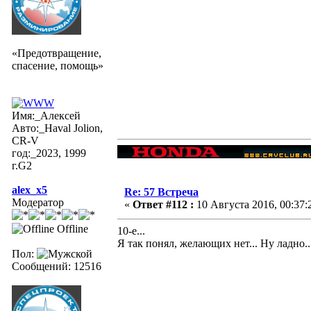
«Предотвращение,
спасение, помощь»
Имя:_Алексей
Авто:_Haval Jolion,
CR-V
год:_2023, 1999
г.G2
alex_x5
Re: 57 Встреча
Модератор
«
Ответ #112 :
10 Августа 2016, 00:37:
Offline
10-е...
Я так понял, желающих нет... Ну ладно..
Пол:
Сообщений: 12516