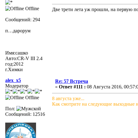
Offline
Две трети лета уж прошли, на первую п
Сообщений: 294
п…дарорум
Имя:сашко
Авто:CR-V III 2.4
год:2012
г.Химки
alex_x5
Re: 57 Встреча
Модератор
«
Ответ #111 :
08 Августа 2016, 00:57:
Offline
8 августа уже...
Как смотрите на следующие выходные на
Пол:
Сообщений: 12516