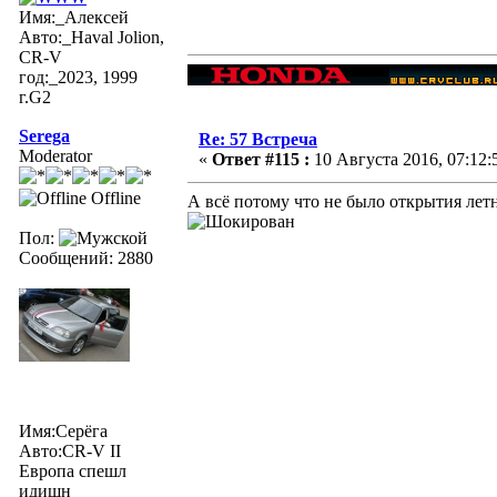
Имя:_Алексей
Авто:_Haval Jolion,
CR-V
год:_2023, 1999
г.G2
Serega
Re: 57 Встреча
Moderator
«
Ответ #115 :
10 Августа 2016, 07:12:
Offline
А всё потому что не было открытия летн
Пол:
Сообщений: 2880
Имя:Серёга
Авто:CR-V II
Европа спешл
идишн