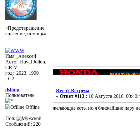
«Предотвращение,
спасение, помощь»
Имя:_Алексей
Авто:_Haval Jolion,
CR-V
год:_2023, 1999
г.G2
dslimp
Re: 57 Встреча
Пользователь
«
Ответ #113 :
10 Августа 2016, 00:40:
Offline
желающие есть. но я ближайшие пару не
Пол:
Сообщений: 220