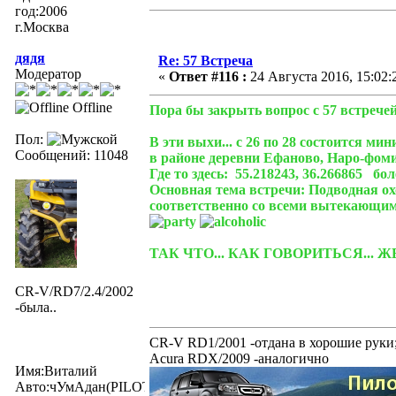
год:2006
г.Москва
дядя
Re: 57 Встреча
Модератор
«
Ответ #116 :
24 Августа 2016, 15:02:
Offline
Пора бы закрыть вопрос с 57 встречей
Пол:
В эти выхи... с 26 по 28 состоится мин
Сообщений: 11048
в районе деревни Ефаново, Наро-фом
Где то здесь: 55.218243, 36.266865 бо
Основная тема встречи: Подводная ох
соответственно со всеми вытекающи
ТАК ЧТО... КАК ГОВОРИТЬСЯ..
CR-V/RD7/2.4/2002
-была..
CR-V RD1/2001 -отдана в хорошие руки
Acura RDX/2009 -аналогично
Имя:Виталий
Авто:чУмАдан(PILOTexe)