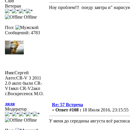
Club
Ветеран
Ноу проблем!!! поеду завтра и" нарисую"
Offline
Пол:
Сообщений: 4783
Имя:Сергей
Авто:CR-V 3 2011
2.0 акпп были CR-
V1мкп CR-V2акп
г.Воскресенск М.О.
дядя
Re: 57 Встреча
Модератор
«
Ответ #108 :
18 Июля 2016, 23:15:55 
Offline
У меня до середины августа всё расписа