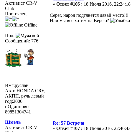
Активист CR-V
«
Ответ #106 :
18 Июля 2016, 22:24:18 
Club
Постоялец
Серег, народ подтянется давай место!!!
Или мы все хотим на Верею?
Offline
Пол:
Сообщений: 776
Имя:руслан
Авто:HONDA CRV,
АКПП, руль левый
год:2006
г.Одинцово
89851304741
Шмель
Re: 57 Встреча
Активист CR-V
«
Ответ #107 :
18 Июля 2016, 22:46:43 