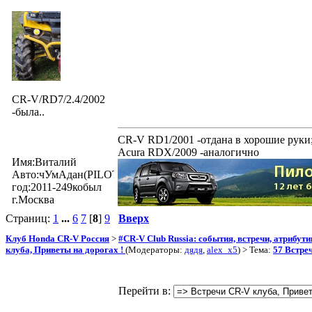
CR-V/RD7/2.4/2002
-была..
CR-V RD1/2001 -отдана в хорошие руки
Acura RDX/2009 -аналогично
Имя:Виталий
Авто:чУмАдан(PILOTexe)
год:2011-249кобыл
г.Москва
Страниц:
1
...
6
7
[
8
]
9
Вверх
Клуб Honda CR-V Россия
>
#CR-V Club Russia: события, встречи, атрибут
клуба, Приветы на дорогах !
(Модераторы:
дядя
,
alex_x5
) > Тема:
57 Встре
Перейти в: