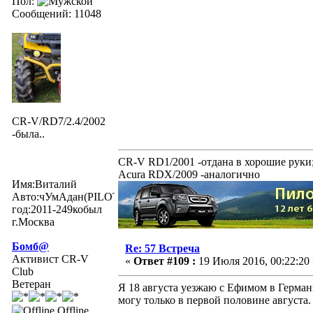
Пол:
Сообщений: 11048
CR-V/RD7/2.4/2002
-была..
CR-V RD1/2001 -отдана в хорошие руки
Acura RDX/2009 -аналогично
Имя:Виталий
Авто:чУмАдан(PILOTexe)
год:2011-249кобыл
г.Москва
Бомб@
Re: 57 Встреча
Активист CR-V
«
Ответ #109 :
19 Июля 2016, 00:22:20 
Club
Ветеран
Я 18 августа уезжаю с Ефимом в Германи
могу только в первой половине августа.
Offline