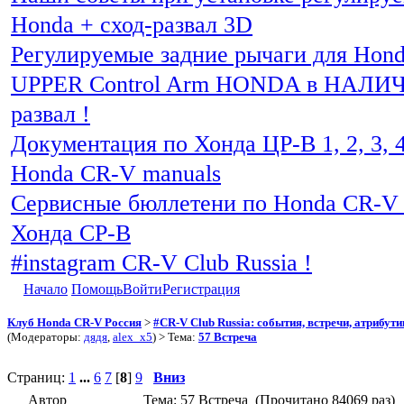
Honda + сход-развал 3D
Регулируемые задние рычаги для Hon
UPPER Control Arm HONDA в НАЛИЧИ
развал !
Документация по Хонда ЦР-В 1, 2, 3, 4
Honda CR-V manuals
Сервисные бюллетени по Honda CR-V 
Хонда СР-В
#instagram CR-V Club Russia !
Начало
Помощь
Войти
Регистрация
Клуб Honda CR-V Россия
>
#CR-V Club Russia: события, встречи, атрибут
(Модераторы:
дядя
,
alex_x5
) > Тема:
57 Встреча
Страниц:
1
...
6
7
[
8
]
9
Вниз
Автор
Тема: 57 Встреча (Прочитано 84069 раз)