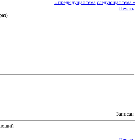
« предыдущая тема
следующая тема »
Печать
раз)
Записан
Печать