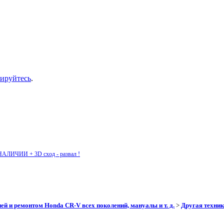
рируйтесь
.
НАЛИЧИИ + 3D сход - развал !
ей и ремонтом Honda CR-V всех поколений, мануалы и т. д.
>
Другая техник