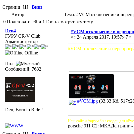
Страниц: [
1
]
Вниз
Автор
Тема: #VCM отключение и перепро
0 Пользователей и 1 Гость смотрят эту тему.
Den4
#VCM отключение и перепрог
ГУРУ CR-V Club.
«
:
24 Апреля 2017, 19:57:47 »
Администратор
#VCM отключение и перепрограм
Offline
Пол:
Сообщений: 7632
#VCM.jpg
(33.33 Кб, 517x28
Den, Born to Ride !
Наш сайт и форум был создан для «Рус
porsche 911 C2: МКАДен ринг - 
Страниц: [
1
]
Вверх