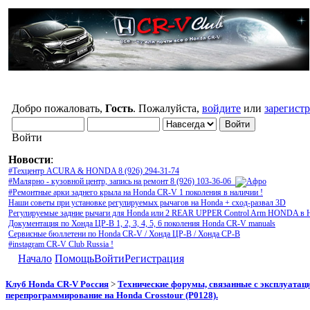
Добро пожаловать,
Гость
. Пожалуйста,
войдите
или
зарегист
Войти
Новости
:
#Техцентр ACURA & HONDA 8 (926) 294-31-74
#Малярно - кузовной центр, запись на ремонт 8 (926) 103-36-06
#Ремонтные арки заднего крыла на Honda CR-V 1 поколения в наличии !
Наши советы при установке регулируемых рычагов на Honda + сход-развал 3D
Регулируемые задние рычаги для Honda или 2 REAR UPPER Control Arm HONDA в 
Документация по Хонда ЦР-В 1, 2, 3, 4, 5, 6 поколения Honda CR-V manuals
Сервисные бюллетени по Honda CR-V / Хонда ЦР-В / Хонда СР-В
#instagram CR-V Club Russia !
Начало
Помощь
Войти
Регистрация
Клуб Honda CR-V Россия
>
Технические форумы, связанные с эксплуатаци
перепрограммирование на Honda Crosstour (P0128).