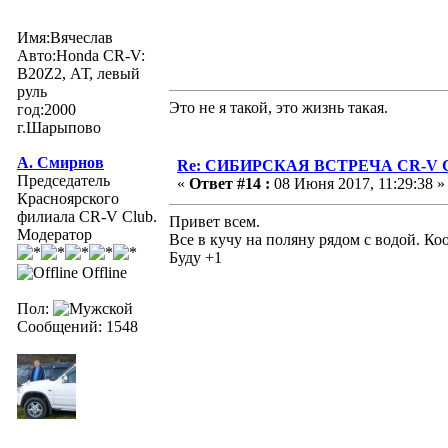
Имя:Вячеслав
Авто:Honda CR-V:
В20Z2, АТ, левый
руль
Это не я такой, это жизнь такая.
год:2000
г.Шарыпово
А. Смирнов
Re: СИБИРСКАЯ ВСТРЕЧА CR-V Clu
Председатель
«
Ответ #14 :
08 Июня 2017, 11:29:38 »
Красноярского
филиала CR-V Club.
Привет всем.
Модератор
Все в кучу на поляну рядом с водой. Ко
Буду +1
Offline
Пол:
Сообщений: 1548