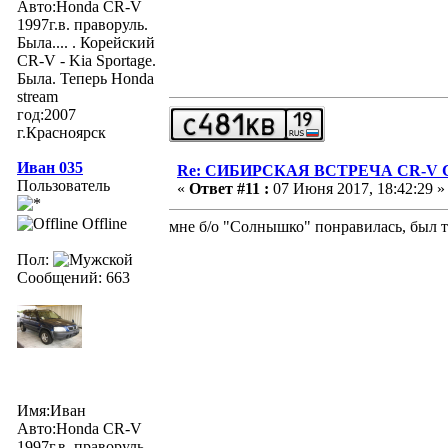
Авто:Honda CR-V
1997г.в. праворуль.
Была.... . Корейский
CR-V - Kia Sportage.
Была. Теперь Honda
stream
год:2007
г.Красноярск
Иван 035
Re: СИБИРСКАЯ ВСТРЕЧА CR-V Clu
Пользователь
«
Ответ #11 :
07 Июня 2017, 18:42:29 »
Offline
мне б/о "Солнышко" понравилась, был 
Пол:
Сообщений: 663
Имя:Иван
Авто:Honda CR-V
1997г.в. праворуль.