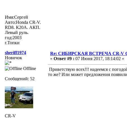
Имя:Сергей
Авто:Honda CR-V.
RD8. К20А. АКП.
Левый руль.
год:2003
г.Топки
sheriff1974
Re: СИБИРСКАЯ ВСТРЕЧА CR-V Clu
Новичок
«
Ответ #9 :
07 Июня 2017, 18:14:02 »
Offline
Приветствую всех!!! надеемся с погодой
то же? Или может предложения появил
Сообщений: 52
CR-V