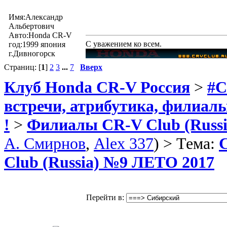
Имя:Александр
Альбертович
Авто:Honda CR-V
С уважением ко всем.
год:1999 япония
г.Дивногорск
Страниц: [
1
]
2
3
...
7
Вверх
Клуб Honda CR-V Россия
>
#C
встречи, атрибутика, филиал
!
>
Филиалы CR-V Club (Russia
А. Смирнов
,
Alex 337
) > Тема:
Club (Russia) №9 ЛЕТО 2017
Перейти в: