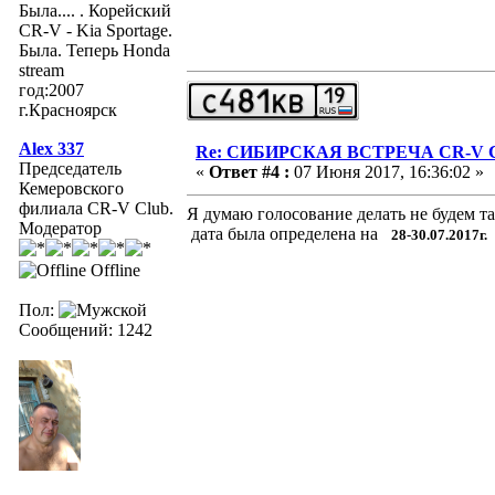
Была.... . Корейский
CR-V - Kia Sportage.
Была. Теперь Honda
stream
год:2007
г.Красноярск
Alex 337
Re: СИБИРСКАЯ ВСТРЕЧА CR-V Clu
Председатель
«
Ответ #4 :
07 Июня 2017, 16:36:02 »
Кемеровского
филиала CR-V Club.
Я думаю голосование делать не будем та
Модератор
дата была определена на
28-30.07.2017г.
Offline
Пол:
Сообщений: 1242