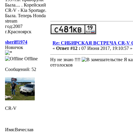
Была.... . Корейский
CR-V - Kia Sportage.
Была. Теперь Honda
stream
год:2007
г.Красноярск
sheriff1974
Re: СИБИРСКАЯ ВСТРЕЧА CR-V Clu
Новичок
«
Ответ #12 :
07 Июня 2017, 19:10:57 »
Offline
Ну не знаю !!!!
Я ка
отголосков
Сообщений: 52
CR-V
Имя:Вячеслав