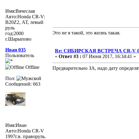
Имя:Вячеслав
Авто:Honda CR-V:
В20Z2, АТ, левый
руль
Это не я такой, это жизнь такая.
год:2000
г.Шарыпово
Иван 035
Re: СИБИРСКАЯ ВСТРЕЧА CR-V Clu
Пользователь
«
Ответ #3 :
07 Июня 2017, 16:34:41 »
Offline
Предварительно ЗА, надо дату определят
Пол:
Сообщений: 663
Имя:Иван
Авто:Honda CR-V
1997г.в. праворуль.