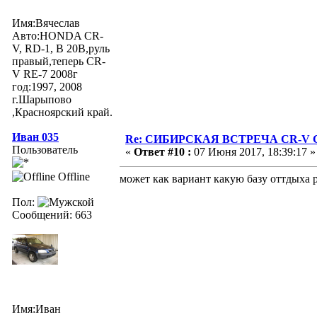
Имя:Вячеслав
Авто:HONDA CR-
V, RD-1, B 20B,руль
правый,теперь CR-
V RE-7 2008г
год:1997, 2008
г.Шарыпово
,Красноярский край.
Иван 035
Re: СИБИРСКАЯ ВСТРЕЧА CR-V Clu
Пользователь
«
Ответ #10 :
07 Июня 2017, 18:39:17 »
Offline
может как вариант какую базу оттдыха р
Пол:
Сообщений: 663
Имя:Иван