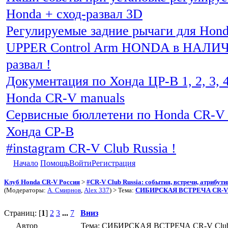
Honda + сход-развал 3D
Регулируемые задние рычаги для Hon
UPPER Control Arm HONDA в НАЛИЧИ
развал !
Документация по Хонда ЦР-В 1, 2, 3, 4
Honda CR-V manuals
Сервисные бюллетени по Honda CR-V 
Хонда СР-В
#instagram CR-V Club Russia !
Начало
Помощь
Войти
Регистрация
Клуб Honda CR-V Россия
>
#CR-V Club Russia: события, встречи, атрибут
(Модераторы:
А. Смирнов
,
Alex 337
) > Тема:
СИБИРСКАЯ ВСТРЕЧА CR-V Cl
Страниц: [
1
]
2
3
...
7
Вниз
Автор
Тема: СИБИРСКАЯ ВСТРЕЧА CR-V Club (