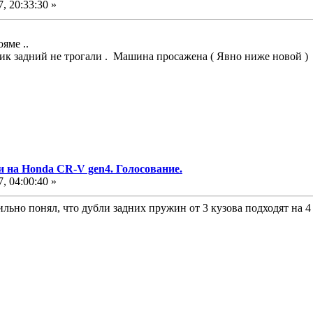
, 20:33:30 »
яме ..
к задний не трогали . Машина просажена ( Явно ниже новой ) .
и на Honda CR-V gen4. Голосование.
, 04:00:40 »
льно понял, что дубли задних пружин от 3 кузова подходят на 4 