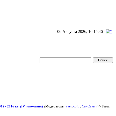
06 Августа 2026, 16:15:46
2 - 2016 г.в. (IV поколения).
(Модераторы:
sass
,
color
,
СанСаныч
) > Тема: