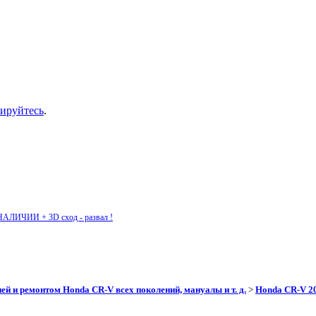
рируйтесь
.
НАЛИЧИИ + 3D сход - развал !
ей и ремонтом Honda CR-V всех поколений, мануалы и т. д.
>
Honda CR-V 201