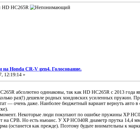
 и HD HC265R
и на Honda CR-V gen4. Голосование.
, 12:19:14 »
65R абсолютно одинаковы, так как HD HC265R с 2013 года я
лько раз(!) дешевле родных хондовских усиленных пружин. П
льтат — очень даже. Наиболее бюджетный вариант вернуть авто в
ке).
момент. Некоторые люди покупают по ошибке пружины XP HC04
ют на СРВ. Но есть ньюанс. У XP HC040R диаметр прутка 14,4 мм
рма (останется как прежде). Поэтому будьте внимательны к марк