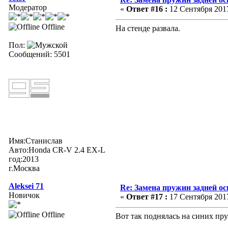
Модератор
«
Ответ #16 :
12 Сентября 2017
Offline
На стенде развала.
Пол:
Сообщений: 5501
Имя:Станислав
Авто:Honda CR-V 2.4 EX-L
год:2013
г.Москва
Aleksei 71
Re: Замена пружин задней ос
Новичок
«
Ответ #17 :
17 Сентября 2017
Offline
Вот так поднялась на синих п