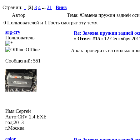
Страниц:
1
[
2
]
3
4
...
21
Вниз
Автор
Тема: #Замена пружин задней оси
0 Пользователей и 1 Гость смотрят эту тему.
srg-crv
Re: Замена пружин задней ос
Пользователь
«
Ответ #15 :
12 Сентября 2017
Offline
А как проверить на сколько про
Сообщений: 551
Имя:Сергей
Авто:CRV 2.4 EXE
год:2013
г.Москва
color
Re: Замена пружин задней ос