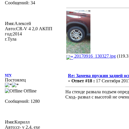
Сообщений: 34
Имя:Алексей
Авто:CR-V 4 2,0 АКПП
год:2014
г.Тула
20170916_130327.jpg
(119.3
угу
Re: Замена пружин задней ос
Постоялец
«
Ответ #18 :
17 Сентября 2017
Offline
На стенде развала подъем опре
Сход- развал с высотой не очень
Сообщений: 1280
Имя:Кирилл
Авто:cr- v 2,4, exe