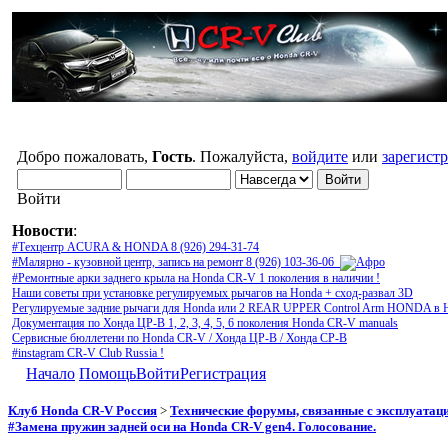
Добро пожаловать,
Гость
. Пожалуйста,
войдите
или
зарегист
Войти
Новости
:
#Техцентр ACURA & HONDA 8 (926) 294-31-74
#Малярно - кузовной центр, запись на ремонт 8 (926) 103-36-06
#Ремонтные арки заднего крыла на Honda CR-V 1 поколения в наличии !
Наши советы при установке регулируемых рычагов на Honda + сход-развал 3D
Регулируемые задние рычаги для Honda или 2 REAR UPPER Control Arm HONDA в 
Документация по Хонда ЦР-В 1, 2, 3, 4, 5, 6 поколения Honda CR-V manuals
Сервисные бюллетени по Honda CR-V / Хонда ЦР-В / Хонда СР-В
#instagram CR-V Club Russia !
Начало
Помощь
Войти
Регистрация
Клуб Honda CR-V Россия
>
Технические форумы, связанные с эксплуатаци
#Замена пружин задней оси на Honda CR-V gen4. Голосование.