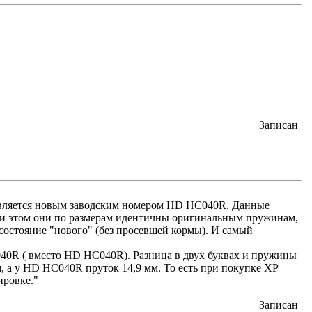
Записан
вляется новым заводским номером HD HC040R. Данные
ри этом они по размерам идентичны оригинальным пружинам,
 состояние "нового" (без просевшей кормы). И самый
0R ( вместо HD HC040R). Разница в двух буквах и пружины
, а у HD HC040R пруток 14,9 мм. То есть при покупке XP
ировке."
Записан