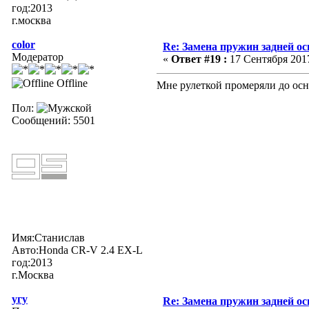
год:2013
г.москва
color
Re: Замена пружин задней ос
Модератор
«
Ответ #19 :
17 Сентября 2017
Offline
Мне рулеткой промеряли до ос
Пол:
Сообщений: 5501
Имя:Станислав
Авто:Honda CR-V 2.4 EX-L
год:2013
г.Москва
угу
Re: Замена пружин задней ос