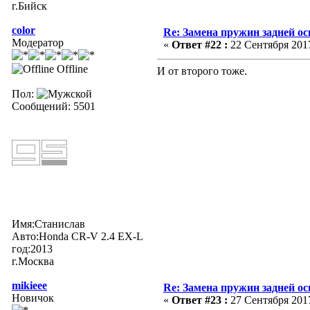
г.Бийск
color
Re: Замена пружин задней ос
Модератор
«
Ответ #22 :
22 Сентября 2017
Offline
И от второго тоже.
Пол:
Сообщений: 5501
Имя:Станислав
Авто:Honda CR-V 2.4 EX-L
год:2013
г.Москва
mikieee
Re: Замена пружин задней ос
Новичок
«
Ответ #23 :
27 Сентября 2017