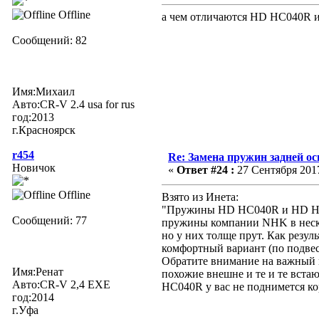
Offline
а чем отличаются HD HC040R
Сообщений: 82
Имя:Михаил
Авто:CR-V 2.4 usa for rus
год:2013
г.Красноярск
r454
Re: Замена пружин задней ос
Новичок
«
Ответ #24 :
27 Сентября 2017
Offline
Взято из Инета:
"Пружины HD HC040R и HD HC2
Сообщений: 77
пружины компании NHK в неско
но у них толще прут. Как резу
комфортный вариант (по подвес
Обратите внимание на важный 
Имя:Ренат
похожие внешне и те и те вста
Авто:CR-V 2,4 EXE
HC040R у вас не поднимется ко
год:2014
г.Уфа