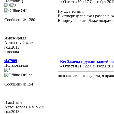
Постоялец
«
Ответ #20 :
17 Сентября 2017
Offline
Ну ..х з тогда ..
В четверг делал сход развал в Ао
Сообщений: 1280
В норму вывели .Даже подрамни
Имя:Кирилл
Авто:cr- v 2,4, exe
год:2013
г.москва
sia7909
Re: Замена пружин задней ос
Пользователь
«
Ответ #21 :
22 Сентября 2017
Offline
подскажите пожалуйста, я прави
Сообщений: 154
Имя:Иван
Авто:Honda CRV V2.4
год:2013