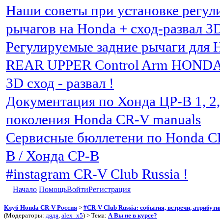
Наши советы при установке регу
рычагов на Honda + сход-развал 3
Регулируемые задние рычаги для 
REAR UPPER Control Arm HOND
3D сход - развал !
Документация по Хонда ЦР-В 1, 2, 3
поколения Honda CR-V manuals
Сервисные бюллетени по Honda C
В / Хонда СР-В
#instagram CR-V Club Russia !
Начало
Помощь
Войти
Регистрация
Клуб Honda CR-V Россия
>
#CR-V Club Russia: события, встречи, атрибут
(Модераторы:
дядя
,
alex_x5
) > Тема:
А Вы не в курсе?