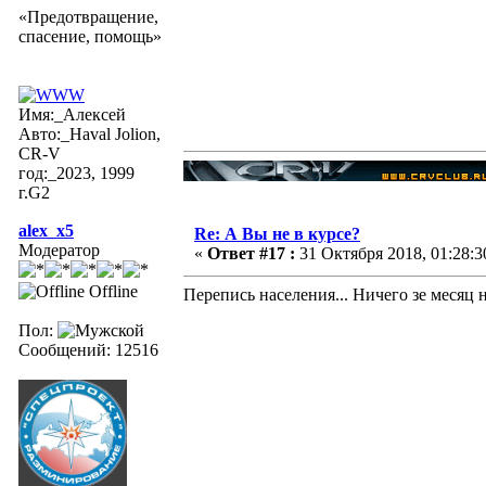
«Предотвращение,
спасение, помощь»
Имя:_Алексей
Авто:_Haval Jolion,
CR-V
год:_2023, 1999
г.G2
alex_x5
Re: А Вы не в курсе?
Модератор
«
Ответ #17 :
31 Октября 2018, 01:28:3
Offline
Перепись населения... Ничего зе месяц н
Пол:
Сообщений: 12516