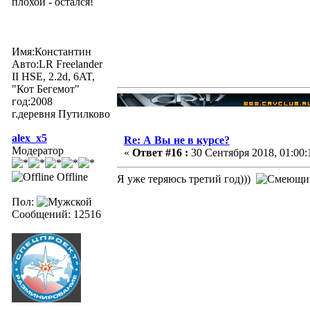
плохой - остался!
Имя:Константин
Авто:LR Freelander
II HSE, 2.2d, 6AT,
"Кот Бегемот"
год:2008
г.деревня Путилково
alex_x5
Re: А Вы не в курсе?
Модератор
«
Ответ #16 :
30 Сентября 2018, 01:00:
Offline
Я уже теряюсь третий год)))
Пол:
Сообщений: 12516