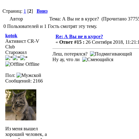
Страниц:
1
[
2
]
Вниз
Автор
Тема: А Вы не в курсе? (Прочитано 37755
0 Пользователей и 1 Гость смотрят эту тему.
kotok
Re: А Вы не в курсе?
Активист CR-V
«
Ответ #15 :
26 Сентября 2018, 11:21:
Club
Старожил
Леш, потерялся?
Ну ау, что ли
Offline
Пол:
Сообщений: 2166
Из меня вышел
хороший человек, а