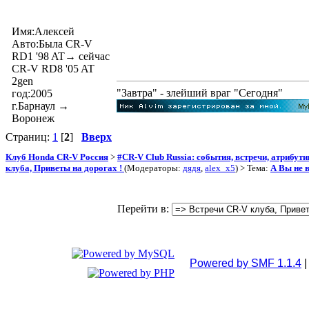
Имя:Алексей
Авто:Была CR-V
RD1 '98 AT→ сейчас
CR-V RD8 '05 AT
2gen
"Завтра" - злейший враг "Сегодня"
год:2005
г.Барнаул →
Воронеж
Страниц:
1
[
2
]
Вверх
Клуб Honda CR-V Россия
>
#CR-V Club Russia: события, встречи, атрибут
клуба, Приветы на дорогах !
(Модераторы:
дядя
,
alex_x5
) > Тема:
А Вы не 
Перейти в:
Powered by SMF 1.1.4