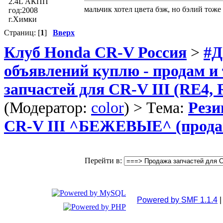
2.4L АКПП
мальчик хотел цвета бэж, но бэлий тоже х
год:2008
г.Химки
Страниц: [
1
]
Вверх
Клуб Honda CR-V Россия
>
#Д
объявлений куплю - продам и 
запчастей для CR-V III (RE4, 
(Модератор:
color
) > Тема:
Рези
CR-V III ^БЕЖЕВЫЕ^ (прода
Перейти в:
Powered by SMF 1.1.4