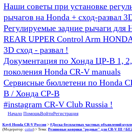
Наши советы при установке регу
рычагов на Honda + сход-развал 3
Регулируемые задние рычаги для 
REAR UPPER Control Arm HOND
3D сход - развал !
Документация по Хонда ЦР-В 1, 2, 3
поколения Honda CR-V manuals
Сервисные бюллетени по Honda C
В / Хонда СР-В
#instagram CR-V Club Russia !
Начало
Помощь
Войти
Регистрация
Клуб Honda CR-V Россия
>
#Доска бесплатных частных объявлений куплю 
(Модератор:
color
) > Тема:
Резиновые коврики "родные" для CR-V III ^