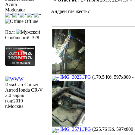
Acura
Moderator
Андрей где жесть?
Offline
Пол:
Сообщений: 328
IMG_3023.JPG
(170.5 Кб, 597x800 -
Имя:Сан Саныч
Авто:Honda CR-V
2.0 варик
год:2019
г.Москва
IMG_3571.JPG
(225.76 Кб, 597x800 