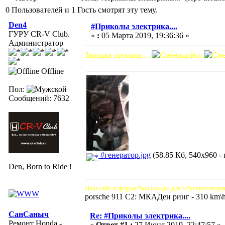
0 Пользователей и 1 Гость смотрят эту тему.
Den4
#Приколы электрика....
ГУРУ CR-V Club.
«
:
05 Марта 2019, 19:36:36 »
Администратор
Зарядка пропала....
Offline
Пол:
Сообщений: 7632
#генератор.jpg
(58.85 Кб, 540x960 -
Den, Born to Ride !
Наш сайт и форум был создан для «Русскоговоря
porsche 911 C2: МКАДен ринг - 310 km\
СанСаныч
Re: #Приколы электрика....
Ремонт Honda -
«
Ответ #1 :
27 Июня 2019, 22:47:57 »