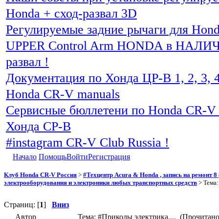
Honda + сход-развал 3D
Регулируемые задние рычаги для Hon
UPPER Control Arm HONDA в НАЛИЧИ
развал !
Документация по Хонда ЦР-В 1, 2, 3, 4
Honda CR-V manuals
Сервисные бюллетени по Honda CR-V 
Хонда СР-В
#instagram CR-V Club Russia !
Начало
Помощь
Войти
Регистрация
Клуб Honda CR-V Россия
>
#Техцентр Acura & Honda , запись на ремонт 8 (
электрооборудования и электроники любых транспортных средств
> Тема
Страниц: [
1
]
Вниз
Автор
Тема: #Приколы электрика.... (Прочитано