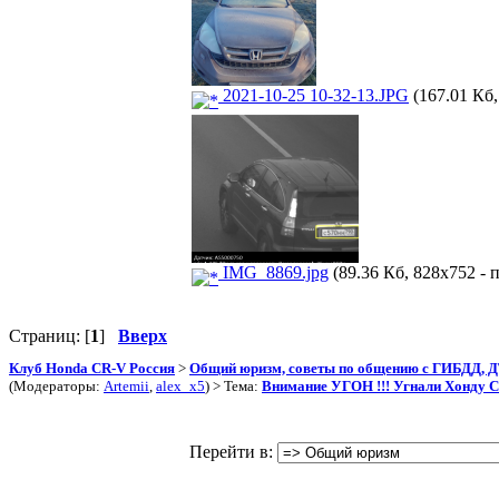
2021-10-25 10-32-13.JPG
(167.01 Кб,
IMG_8869.jpg
(89.36 Кб, 828x752 - 
Страниц: [
1
]
Вверх
Клуб Honda CR-V Россия
>
Общий юризм, советы по общению с ГИБДД, 
(Модераторы:
Artemii
,
alex_x5
) > Тема:
Внимание УГОН !!! Угнали Хонду C
Перейти в: