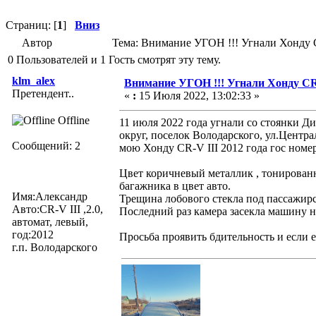
Страниц: [
1
]
Вниз
Автор
Тема: Внимание УГОН !!! Угнали Хонду C
0 Пользователей и 1 Гость смотрят эту тему.
klm_alex
Внимание УГОН !!! Угнали Хонду CR-
Претендент..
«
:
15 Июля 2022, 13:02:33 »
Offline
11 июля 2022 года угнали со стоянки Ди
округ, поселок Володарского, ул.Центра
Сообщений: 2
мою Хонду CR-V III 2012 года гос номе
Цвет коричневый металлик , тонирован
багажника в цвет авто.
Имя:Александр
Трещина лобового стекла под пассажир
Авто:CR-V III ,2.0,
Последний раз камера засекла машину н
автомат, левый,
год:2012
Просьба проявить бдительность и если
г.п. Володарского