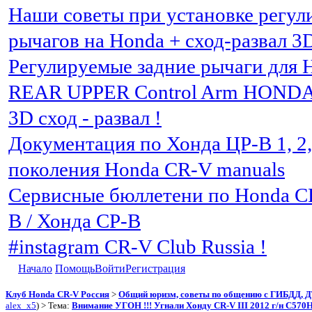
Наши советы при установке регу
рычагов на Honda + сход-развал 3
Регулируемые задние рычаги для 
REAR UPPER Control Arm HOND
3D сход - развал !
Документация по Хонда ЦР-В 1, 2, 3
поколения Honda CR-V manuals
Сервисные бюллетени по Honda C
В / Хонда СР-В
#instagram CR-V Club Russia !
Начало
Помощь
Войти
Регистрация
Клуб Honda CR-V Россия
>
Общий юризм, советы по общению с ГИБДД, 
alex_x5
) > Тема:
Внимание УГОН !!! Угнали Хонду CR-V III 2012 г/н C570