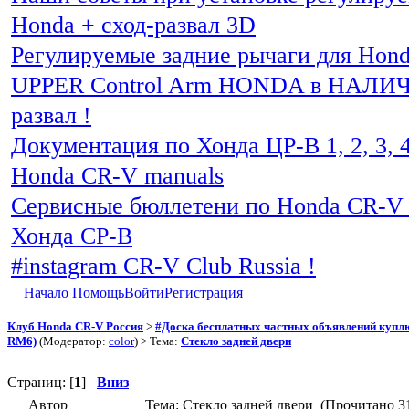
Honda + сход-развал 3D
Регулируемые задние рычаги для Hon
UPPER Control Arm HONDA в НАЛИЧИ
развал !
Документация по Хонда ЦР-В 1, 2, 3, 4
Honda CR-V manuals
Сервисные бюллетени по Honda CR-V 
Хонда СР-В
#instagram CR-V Club Russia !
Начало
Помощь
Войти
Регистрация
Клуб Honda CR-V Россия
>
#Доска бесплатных частных объявлений куплю 
RM6)
(Модератор:
color
) > Тема:
Стекло задней двери
Страниц: [
1
]
Вниз
Автор
Тема: Стекло задней двери (Прочитано 31