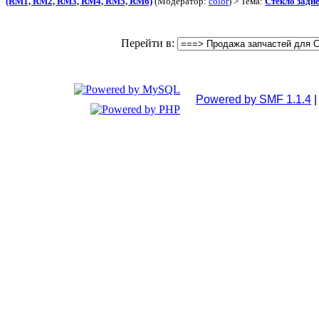
(RM1, RM2, RM3, RM4, RM5, RM6)
(Модератор:
color
) > Тема:
Стекло задн
Перейти в:
Powered by SMF 1.1.4