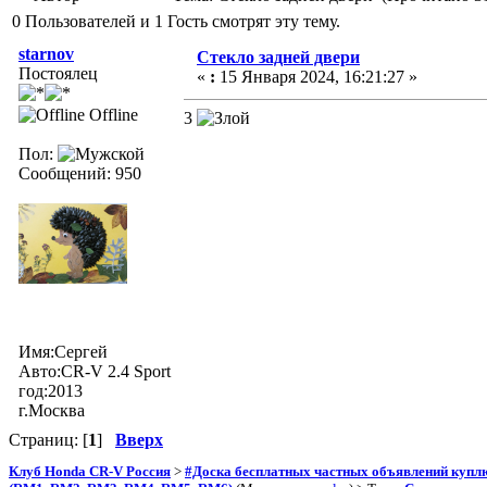
0 Пользователей и 1 Гость смотрят эту тему.
starnov
Стекло задней двери
Постоялец
«
:
15 Января 2024, 16:21:27 »
Offline
3
Пол:
Сообщений: 950
Имя:Сергей
Авто:CR-V 2.4 Sport
год:2013
г.Москва
Страниц: [
1
]
Вверх
Клуб Honda CR-V Россия
>
#Доска бесплатных частных объявлений куплю 