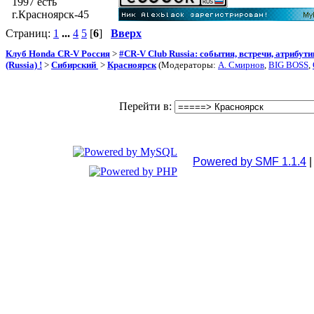
1997 есть
г.Красноярск-45
Страниц:
1
...
4
5
[
6
]
Вверх
Клуб Honda CR-V Россия
>
#CR-V Club Russia: события, встречи, атрибут
(Russia) !
>
Сибирский
>
Красноярск
(Модераторы:
А. Смирнов
,
BIG BOSS
,
Перейти в:
Powered by SMF 1.1.4