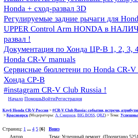
Honda + сход-развал 3D
Регулируемые задние рычаги для Hon
UPPER Control Arm HONDA в НАЛИЧИ
развал !
Документация по Хонда ЦР-В 1, 2, 3, 4
Honda CR-V manuals
Сервисные бюллетени по Honda CR-V 
Хонда СР-В
#instagram CR-V Club Russia !
Начало
Помощь
Войти
Регистрация
Клуб Honda CR-V Россия
>
#CR-V Club Russia: события, встречи, атрибут
>
Красноярск
(Модераторы:
А. Смирнов
,
BIG BOSS
,
QRZ
) > Тема:
Успешны
Страниц:
1
...
4
5
[
6
]
Вниз
Автор
Тема: Успешный ремонт (Прочитано 5251