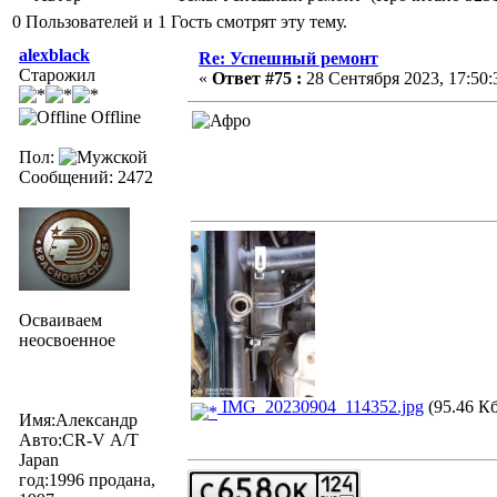
0 Пользователей и 1 Гость смотрят эту тему.
alexblack
Re: Успешный ремонт
Старожил
«
Ответ #75 :
28 Сентября 2023, 17:50:
Offline
Пол:
Сообщений: 2472
Осваиваем
неосвоенное
IMG_20230904_114352.jpg
(95.46 Кб
Имя:Александр
Авто:CR-V А/Т
Japan
год:1996 продана,