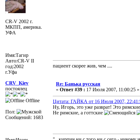
CR-V 2002 г.
МКПП, америка.
УФА
Имя:Тагир
Авто:CR-V II
пациент скорее жив, чем ....
год:2002
г.Уфа
CRV_Kiev
Re: Банька русская
постоялец
«
Ответ #39 :
17 Июля 2007, 11:00:25 »
Offline
Цитата: ГАЙКА от 16 Июля 2007, 22:41:
Ну, Игорь, это уже разврат! Это римски
Пол:
Не римские, а готтские
Сообщений: 1683
"...кирпич ни с того ни с сего - никому 
Имя:Игорь