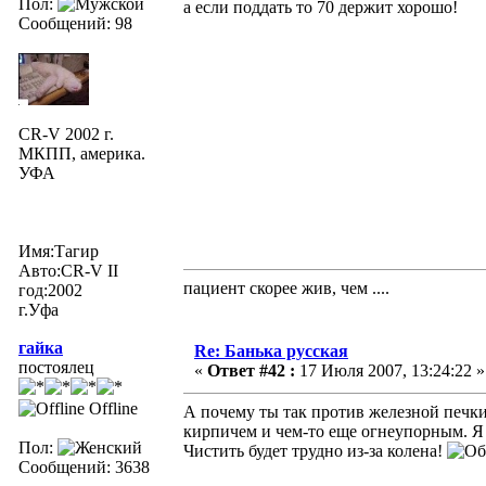
Пол:
а если поддать то 70 держит хорошо!
Сообщений: 98
CR-V 2002 г.
МКПП, америка.
УФА
Имя:Тагир
Авто:CR-V II
пациент скорее жив, чем ....
год:2002
г.Уфа
гайка
Re: Банька русская
постоялец
«
Ответ #42 :
17 Июля 2007, 13:24:22 »
Offline
А почему ты так против железной печки
кирпичем и чем-то еще огнеупорным. Я п
Пол:
Чистить будет трудно из-за колена!
Сообщений: 3638