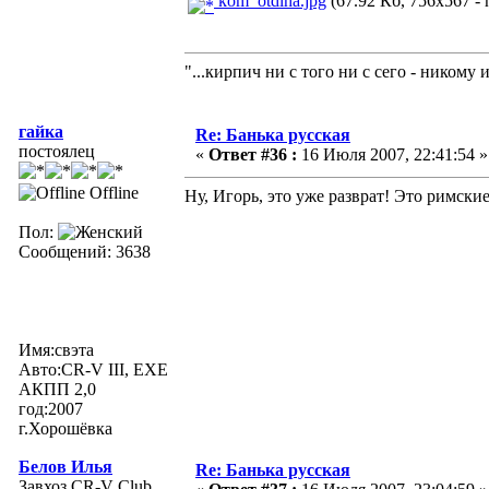
kom_otdiha.jpg
(67.92 Кб, 756x567 - 
"...кирпич ни с того ни с сего - никому 
гайка
Re: Банька русская
постоялец
«
Ответ #36 :
16 Июля 2007, 22:41:54 »
Offline
Ну, Игорь, это уже разврат! Это римски
Пол:
Сообщений: 3638
Имя:свэта
Авто:CR-V III, EXE
АКПП 2,0
год:2007
г.Хорошёвка
Белов Илья
Re: Банька русская
Завхоз CR-V Club