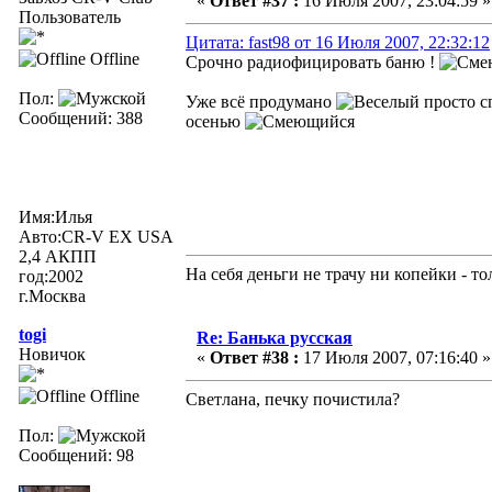
«
Ответ #37 :
16 Июля 2007, 23:04:59 »
Пользователь
Цитата: fast98 от 16 Июля 2007, 22:32:12
Offline
Срочно радиофицировать баню !
Пол:
Уже всё продумано
просто с
Сообщений: 388
осенью
Имя:Илья
Авто:CR-V EX USA
2,4 АКПП
На себя деньги не трачу ни копейки - т
год:2002
г.Москва
togi
Re: Банька русская
Новичок
«
Ответ #38 :
17 Июля 2007, 07:16:40 »
Offline
Светлана, печку почистила?
Пол:
Сообщений: 98