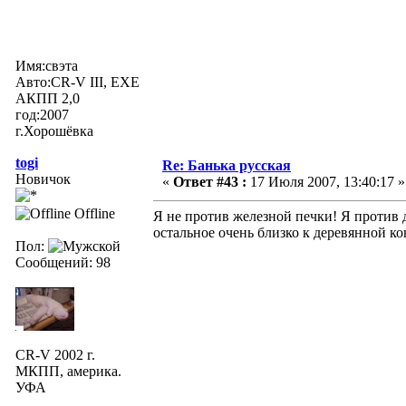
Имя:свэта
Авто:CR-V III, EXE
АКПП 2,0
год:2007
г.Хорошёвка
togi
Re: Банька русская
Новичок
«
Ответ #43 :
17 Июля 2007, 13:40:17 »
Offline
Я не против железной печки! Я против 
остальное очень близко к деревянной к
Пол:
Сообщений: 98
CR-V 2002 г.
МКПП, америка.
УФА