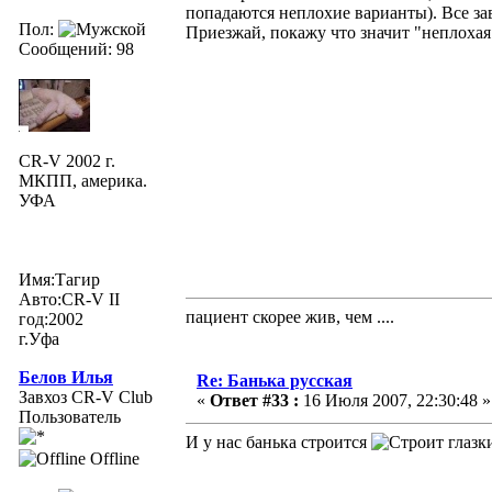
попадаются неплохие варианты). Все за
Пол:
Приезжай, покажу что значит "неплохая
Сообщений: 98
CR-V 2002 г.
МКПП, америка.
УФА
Имя:Тагир
Авто:CR-V II
пациент скорее жив, чем ....
год:2002
г.Уфа
Белов Илья
Re: Банька русская
Завхоз CR-V Club
«
Ответ #33 :
16 Июля 2007, 22:30:48 »
Пользователь
И у нас банька строится
Offline