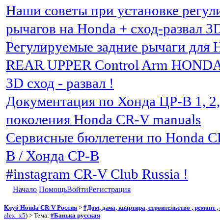
Наши советы при установке регу
рычагов на Honda + сход-развал 3
Регулируемые задние рычаги для 
REAR UPPER Control Arm HOND
3D сход - развал !
Документация по Хонда ЦР-В 1, 2, 3
поколения Honda CR-V manuals
Сервисные бюллетени по Honda C
В / Хонда СР-В
#instagram CR-V Club Russia !
Начало
Помощь
Войти
Регистрация
Клуб Honda CR-V Россия
>
#Дом, дача, квартира, строительство , ремонт , с
alex_x5
) > Тема:
#Банька русская