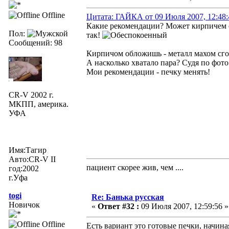
Offline
Цитата: ГАЙКА от 09 Июля 2007, 12:48:
Какие рекомендации? Может кирпичем о
Пол:
так!
Сообщений: 98
Кирпичом обложишь - металл махом сго
А насколько хватало пара? Судя по фото
Мои рекомендации - печку менять!
CR-V 2002 г.
МКПП, америка.
УФА
Имя:Тагир
Авто:CR-V II
пациент скорее жив, чем ....
год:2002
г.Уфа
togi
Re: Банька русская
Новичок
«
Ответ #32 :
09 Июля 2007, 12:59:56 »
Offline
Есть вариант это готовые печки, начина