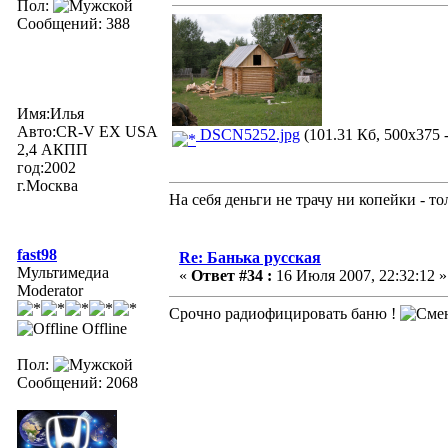
Пол:
Сообщений: 388
Имя:Илья
Авто:CR-V EX USA
DSCN5252.jpg
(101.31 Кб, 500x375 
2,4 АКПП
год:2002
г.Москва
На себя деньги не трачу ни копейки - т
fast98
Re: Банька русская
Mультимедиа
«
Ответ #34 :
16 Июля 2007, 22:32:12 »
Moderator
Срочно радиофицировать баню !
Offline
Пол:
Сообщений: 2068