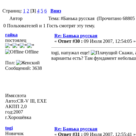
Страниц:
1
2
[
3
]
4
5
6
Вниз
Автор
Тема: #Банька русская (Прочитано 68805 
0 Пользователей и 1 Гость смотрят эту тему.
гайка
Re: Банька русская
постоялец
«
Ответ #30 :
09 Июля 2007, 12:54:05 »
Offline
togi, напужал еще!
Скажи, а
варианты есть? Там фундамент небольшо
Пол:
Сообщений: 3638
Имя:свэта
Авто:CR-V III, EXE
АКПП 2,0
год:2007
г.Хорошёвка
togi
Re: Банька русская
Новичок
«
Ответ #31 :
09 Июля 2007, 12:55:41 »