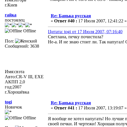
г.Киев
гайка
Re: Банька русская
постоялец
«
Ответ #40 :
17 Июля 2007, 12:41:22 »
Offline
Цитата: togi от 17 Июля 2007, 07:16:40
Светлана, печку почистила?
Пол:
Не-а. И не знаю стоит ли. Так напугал! 
Сообщений: 3638
Имя:свэта
Авто:CR-V III, EXE
АКПП 2,0
год:2007
г.Хорошёвка
togi
Re: Банька русская
Новичок
«
Ответ #41 :
17 Июля 2007, 13:19:07 »
Offline
Я вообще не хотел напугать! Но лучше 
своей печки. И чертежи! Хорошая получи