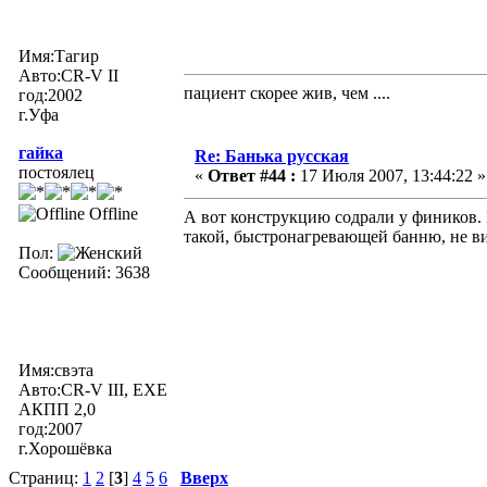
Имя:Тагир
Авто:CR-V II
пациент скорее жив, чем ....
год:2002
г.Уфа
гайка
Re: Банька русская
постоялец
«
Ответ #44 :
17 Июля 2007, 13:44:22 »
Offline
А вот конструкцию содрали у фиников. 
такой, быстронагревающей банню, не в
Пол:
Сообщений: 3638
Имя:свэта
Авто:CR-V III, EXE
АКПП 2,0
год:2007
г.Хорошёвка
Страниц:
1
2
[
3
]
4
5
6
Вверх