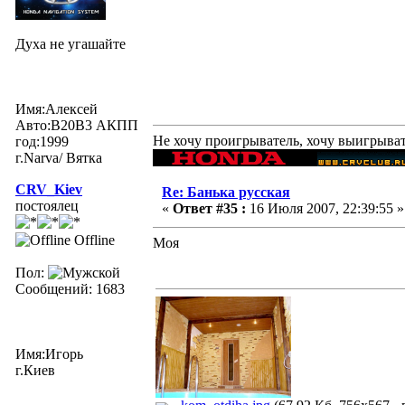
Духа не угашайте
Имя:Алексей
Авто:В20В3 AКПП
Не хочу проигрыватель, хочу выигрыва
год:1999
г.Narva/ Вятка
CRV_Kiev
Re: Банька русская
постоялец
«
Ответ #35 :
16 Июля 2007, 22:39:55 »
Offline
Моя
Пол:
Сообщений: 1683
Имя:Игорь
г.Киев