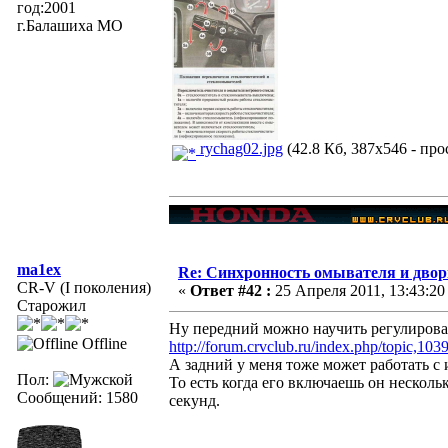
год:2001
г.Балашиха МО
rychag02.jpg
(42.8 Кб, 387x546 - про
ma1ex
Re: Синхронность омывателя и двор
CR-V (I поколения)
«
Ответ #42 :
25 Апреля 2011, 13:43:20
Старожил
Ну передний можно научить регулирова
Offline
http://forum.crvclub.ru/index.php/topic,103
А задний у меня тоже может работать с
Пол:
То есть когда его включаешь он несколь
Сообщений: 1580
секунд.