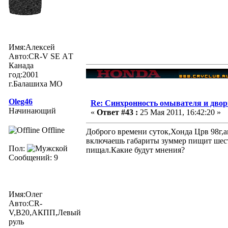
Имя:Алексей
Авто:CR-V SE АT
Канада
год:2001
г.Балашиха МО
Oleg46
Re: Синхронность омывателя и двор
Начинающий
«
Ответ #43 :
25 Мая 2011, 16:42:20 »
Offline
Доброго времени суток,Хонда Црв 98г,
включаешь габариты зуммер пищит шест
Пол:
пищал.Какие будут мнения?
Сообщений: 9
Имя:Олег
Авто:CR-
V,B20,АКПП,Левый
руль