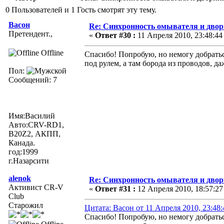
0 Пользователей и 1 Гость смотрят эту тему.
Васон
Re: Синхронность омывателя и двор
Претендент.,
«
Ответ #30 :
11 Апреля 2010, 23:48:44
Offline
Спасибо! Попробую, но немогу добратьс
под рулем, а там борода из проводов, да
Пол:
Сообщений: 7
Имя:Василий
Авто:CRV-RD1,
B20Z2, АКПП,
Канада.
год:1999
г.Назарсити
alenok
Re: Синхронность омывателя и двор
Активист CR-V
«
Ответ #31 :
12 Апреля 2010, 18:57:27
Club
Старожил
Цитата: Васон от 11 Апреля 2010, 23:48:
Спасибо! Попробую, но немогу добратьс