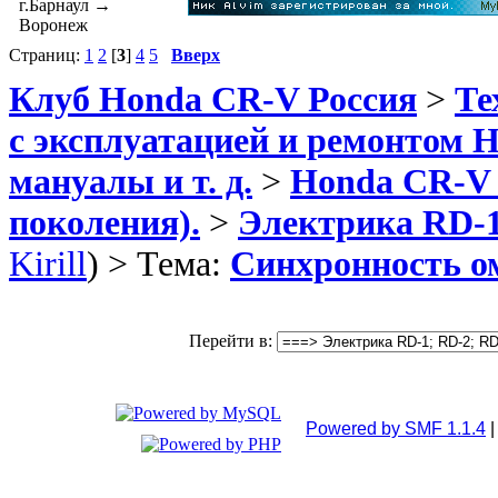
г.Барнаул →
Воронеж
Страниц:
1
2
[
3
]
4
5
Вверх
Клуб Honda CR-V Россия
>
Те
с эксплуатацией и ремонтом 
мануалы и т. д.
>
Honda CR-V 19
поколения).
>
Электрика RD-1
Kirill
) > Тема:
Синхронность о
Перейти в:
Powered by SMF 1.1.4