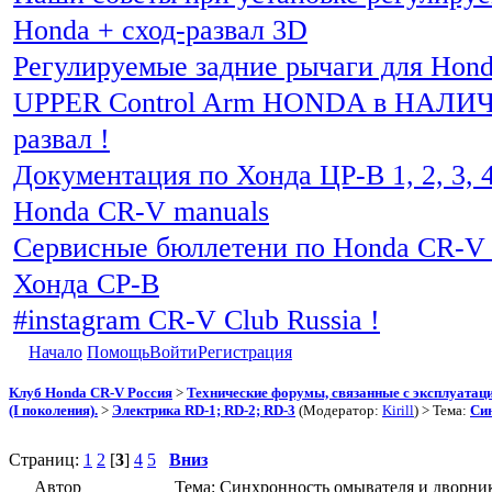
Honda + сход-развал 3D
Регулируемые задние рычаги для Hon
UPPER Control Arm HONDA в НАЛИЧИ
развал !
Документация по Хонда ЦР-В 1, 2, 3, 4
Honda CR-V manuals
Сервисные бюллетени по Honda CR-V 
Хонда СР-В
#instagram CR-V Club Russia !
Начало
Помощь
Войти
Регистрация
Клуб Honda CR-V Россия
>
Технические форумы, связанные с эксплуатаци
(I поколения).
>
Электрика RD-1; RD-2; RD-3
(Модератор:
Kirill
) > Тема:
Син
Страниц:
1
2
[
3
]
4
5
Вниз
Автор
Тема: Синхронность омывателя и дворник