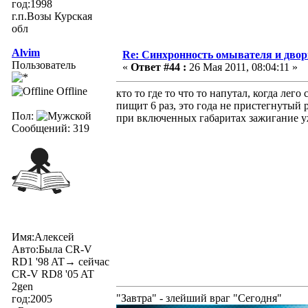
год:1998
г.п.Возы Курская
обл
Alvim
Re: Синхронность омывателя и двор
Пользователь
«
Ответ #44 :
26 Мая 2011, 08:04:11 »
Offline
кто то где то что то напутал, когда лего 
пищит 6 раз, это года не пристегнутый 
Пол:
при включенных габаритах зажигание 
Сообщений: 319
Имя:Алексей
Авто:Была CR-V
RD1 '98 AT→ сейчас
CR-V RD8 '05 AT
2gen
"Завтра" - злейший враг "Сегодня"
год:2005