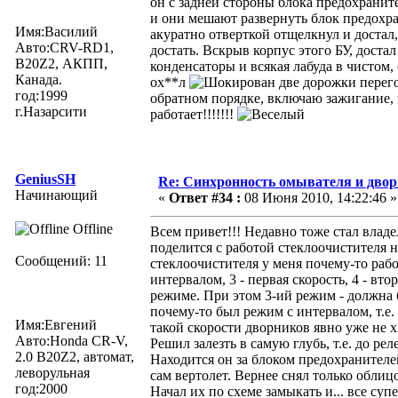
он с задней стороны блока предохраните
и они мешают развернуть блок предохран
Имя:Василий
акуратно отверткой отщелкнул и достал
Авто:CRV-RD1,
достать. Вскрыв корпус этого БУ, доста
B20Z2, АКПП,
конденсаторы и всякая лабуда в чистом,
Канада.
ох**л
две дорожки перего
год:1999
обратном порядке, включаю зажигание,
г.Назарсити
работает!!!!!!!
GeniusSH
Re: Синхронность омывателя и двор
Начинающий
«
Ответ #34 :
08 Июня 2010, 14:22:46 »
Offline
Всем привет!!! Недавно тоже стал владе
поделится с работой стеклоочистителя 
Сообщений: 11
стеклоочистителя у меня почему-то рабо
интервалом, 3 - первая скорость, 4 - вто
режиме. При этом 3-ий режим - должна 
почему-то был режим с интервалом, т.е.
Имя:Евгений
такой скорости дворников явно уже не х
Авто:Honda CR-V,
Решил залезть в самую глубь, т.е. до ре
2.0 B20Z2, автомат,
Находится он за блоком предохранителей
леворульная
сам вертолет. Вернее снял только обли
год:2000
Начал их по схеме замыкать и... все суп