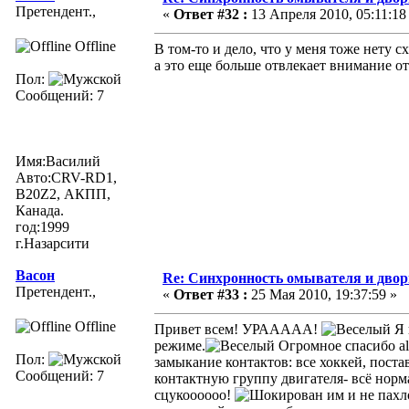
Претендент.,
«
Ответ #32 :
13 Апреля 2010, 05:11:18
Offline
В том-то и дело, что у меня тоже нету с
а это еще больше отвлекает внимание от
Пол:
Сообщений: 7
Имя:Василий
Авто:CRV-RD1,
B20Z2, АКПП,
Канада.
год:1999
г.Назарсити
Васон
Re: Синхронность омывателя и двор
Претендент.,
«
Ответ #33 :
25 Мая 2010, 19:37:59 »
Offline
Привет всем! УРААААА!
Я 
режиме.
Огромное спасибо 
Пол:
замыкание контактов: все хоккей, пост
Сообщений: 7
контактную группу двигателя- всё норм
сцукоооооо!
им и не пахло