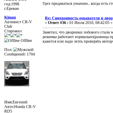
Грех предаваться унынию.. когда есть с
год:1998
г.Ереван
Kiman
Re: Синхронность омывателя и двор
Активист CR-V
«
Ответ #36 :
01 Июля 2010, 08:42:05 »
Club
Старожил
Заметил, что дворники лобового стали м
режимы работают нормально(разница при
Offline
кажется или надо лезть проверять мотор
Пол:
Сообщений: 1704
Имя:Евгений
Авто:Honda CR-V
RD5