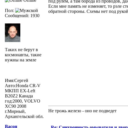
Offline
под рулем, а там борода из проводов, да
Если мне память не изменяет, то рэле с
Пол:
обратной стороны. Схемы нет под рукой,
Сообщений: 1930
Таких не берут в
космонавты, такие
нужны на земле
Имя:Сергей
Авто:Honda CR-V
МКПП EX-Left
B20Z2 Канада
год:2000, VOLVO
XC90 2008
Не трожь железо - оно не подведет
г.Мирный,
Архангельской обл.
Васон
Re: Синхронность омывателя и двор