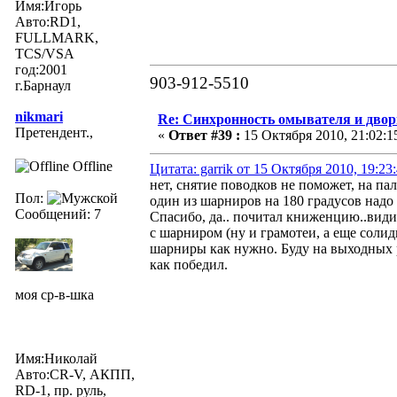
Имя:Игорь
Авто:RD1,
FULLMARK,
TCS/VSA
год:2001
903-912-5510
г.Барнаул
nikmari
Re: Синхронность омывателя и двор
Претендент.,
«
Ответ #39 :
15 Октября 2010, 21:02:1
Offline
Цитата: garrik от 15 Октября 2010, 19:23
нет, снятие поводков не поможет, на па
Пол:
один из шарниров на 180 градусов надо
Сообщений: 7
Спасибо, да.. почитал книженцию..вид
с шарниром (ну и грамотеи, а еще солид
шарниры как нужно. Буду на выходных 
как победил.
моя ср-в-шка
Имя:Николай
Авто:CR-V, АКПП,
RD-1, пр. руль,