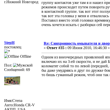
г.Нижний Новгород
группу контактов уже там я и нашел пр
режимов происходит путем поворота руч
в контактной группе. так вот этот полз
так вот эта головка у меня и отвалилас
Поставил вместо этой головки времянку
очень хочется искать с разборки сей пе
StepH
Re: Синхронность омывателя и двор
постоялец
«
Ответ #35 :
09 Июня 2010, 16:46:30 »
Offline
Одним из внеочередных проявлений японц
включаю их на 3-ей скорости, и не дай 
Пол:
коломатят собой то по левой (передней,
Сообщений: 69
бы даже умудряясь и друг по дружке бо
то бишь гуманный режим, чтоб они так 
Имя:Степа
Авто:Honda CR-V
АКПП, USA