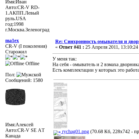
Имя:Иван
Авто:CR-V RD-
1.АКПП.Левый
руль.USA
год:1998
г.Москва.Зеленоград
ma1ex
Re: Синхронность омывателя и двор
CR-V (I поколения)
«
Ответ #41 :
25 Апреля 2011, 13:10:24
Старожил
У меня так:
Offline
На себя - омыватель и 2 взмаха дворник
Есть комплектации у которых это работа
Пол:
Сообщений: 1580
Имя:Алексей
Авто:CR-V SE АT
rychag01.png
(70.68 Кб, 228x742 - п
Канада