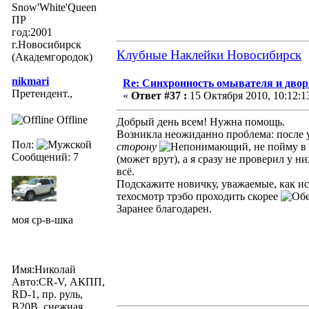
Snow'White'Queen
ПР
год:2001
г.Новосибирск
Клубные Наклейки Новосибирск
(Академгородок)
nikmari
Re: Синхронность омывателя и двор
Претендент.,
«
Ответ #37 :
15 Октября 2010, 10:12:1
Offline
Добрый день всем! Нужна помощь.
Возникла неожиданно проблема: после 
Пол:
сторону
, не пойму в
Сообщений: 7
(может врут), а я сразу не проверил у 
всё.
Подскажите новичку, уважаемые, как испр
техосмотр трэбо проходить скорее
Заранее благодарен.
моя ср-в-шка
Имя:Николай
Авто:CR-V, АКПП,
RD-1, пр. руль,
В20В, снежная