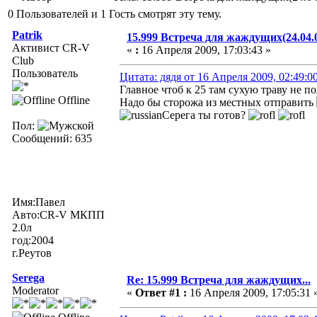
0 Пользователей и 1 Гость смотрят эту тему.
Patrik
15.999 Встреча для жаждущих(24.04.
Активист CR-V
«
:
16 Апреля 2009, 17:03:43 »
Club
Пользователь
Цитата: дядя от 16 Апреля 2009, 02:49:0
Главное чтоб к 25 там сухую траву не пож
Offline
Надо бы сторожа из местных отправить
Серега ты готов?
Пол:
Сообщений: 635
Имя:Павел
Авто:CR-V МКПП
2.0л
год:2004
г.Реутов
Serega
Re: 15.999 Встреча для жаждущих...
Moderator
«
Ответ #1 :
16 Апреля 2009, 17:05:31 