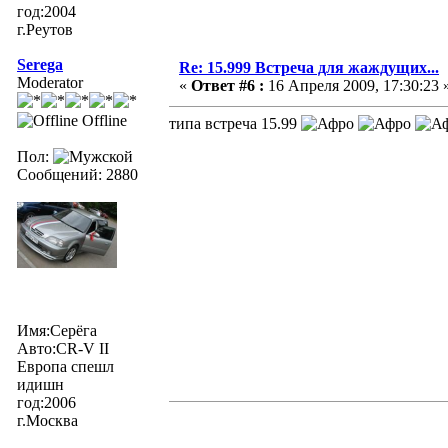
год:2004
г.Реутов
Serega
Re: 15.999 Встреча для жаждущих...
Moderator
«
Ответ #6 :
16 Апреля 2009, 17:30:23 
Offline
типа встреча 15.99
Пол:
Сообщений: 2880
Имя:Серёга
Авто:CR-V II
Европа спешл
идишн
год:2006
г.Москва