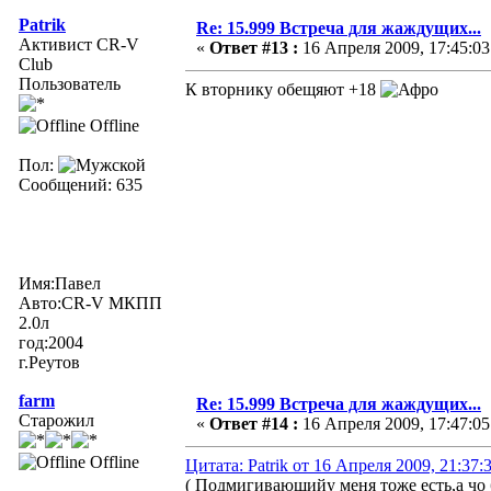
Patrik
Re: 15.999 Встреча для жаждущих...
Активист CR-V
«
Ответ #13 :
16 Апреля 2009, 17:45:03
Club
Пользователь
К вторнику обещяют +18
Offline
Пол:
Сообщений: 635
Имя:Павел
Авто:CR-V МКПП
2.0л
год:2004
г.Реутов
farm
Re: 15.999 Встреча для жаждущих...
Старожил
«
Ответ #14 :
16 Апреля 2009, 17:47:05
Offline
Цитата: Patrik от 16 Апреля 2009, 21:37:
( Подмигивающийу меня тоже есть,а чо 