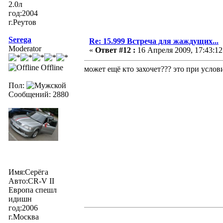
2.0л
год:2004
г.Реутов
Serega
Re: 15.999 Встреча для жаждущих...
Moderator
«
Ответ #12 :
16 Апреля 2009, 17:43:12
Offline
может ещё кто захочет??? это при услов
Пол:
Сообщений: 2880
Имя:Серёга
Авто:CR-V II
Европа спешл
идишн
год:2006
г.Москва