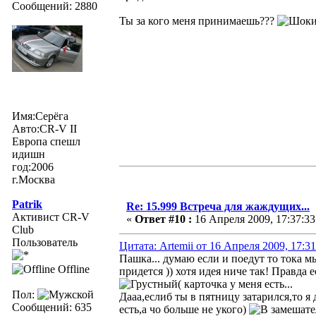
Сообщений: 2880
Ты за кого меня принимаешь???
Имя:Серёга
Авто:CR-V II
Европа спешл
идишн
год:2006
г.Москва
Patrik
Re: 15.999 Встреча для жаждущих...
Активист CR-V
«
Ответ #10 :
16 Апреля 2009, 17:37:33
Club
Пользователь
Цитата: Artemii от 16 Апреля 2009, 17:31
Пашка... думаю если и поедут то тока м
Offline
придется )) хотя идея ниче так! Правда
( карточка у меня есть...
Пол:
Дааа,еслиб ты в пятницу затарился,то я
Сообщений: 635
есть,а чо больше не укого)