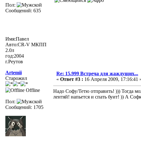
Пол:
Сообщений: 635
Имя:Павел
Авто:CR-V МКПП
2.0л
год:2004
г.Реутов
Artemii
Re: 15.999 Встреча для жаждущих...
Старожил
«
Ответ #3 :
16 Апреля 2009, 17:16:41 
Offline
Надо Софу/Тетю отправить! ))) Тогда мо
лентяй! напьется и спать буит! )) А Соф
Пол:
Сообщений: 1705