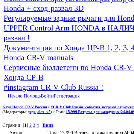
Honda + сход-развал 3D
Регулируемые задние рычаги для Hon
UPPER Control Arm HONDA в НАЛИЧИ
развал !
Документация по Хонда ЦР-В 1, 2, 3, 4
Honda CR-V manuals
Сервисные бюллетени по Honda CR-V 
Хонда СР-В
#instagram CR-V Club Russia !
Начало
Помощь
Войти
Регистрация
Клуб Honda CR-V Россия
>
#CR-V Club Russia: события, встречи, атрибут
(Модераторы:
дядя
,
alex_x5
) > Тема:
15.999 Встреча для жаждущих(24.04.0
Страниц: [
1
]
2
3
4
Вниз
Автор
Тема: 15.999 Встреча для жаждущих(24.04