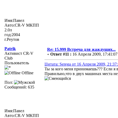
Имя:Павел
Авто:CR-V МКПП
2.0л
год:2004
г.Реутов
Patrik
Re: 15.999 Встреча для жаждущих...
Активист CR-V
«
Ответ #11 :
16 Апреля 2009, 17:41:07
Club
Пользователь
Цитата: Serega от 16 Апреля 2009, 21:37
Ты за кого меня принимаешь??? Если я в
Offline
Правильно,что в двух машинах места не
Пол:
Сообщений: 635
Имя:Павел
Авто:CR-V МКПП