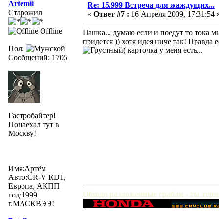
Artemii
Re: 15.999 Встреча для жаждущих...
Старожил
«
Ответ #7 :
16 Апреля 2009, 17:31:54 
Offline
Пашка... думаю если и поедут то тока м
придется )) хотя идея ниче так! Правда
Пол:
( карточка у меня есть...
Сообщений: 1705
Гастробайтер!
Понаехал тут в
Москву!
Имя:Артём
Авто:CR-V RD1,
Европа, АКПП
Обходя разложенные грабли - ты тер
год:1999
г.МАСКВЭЭ!