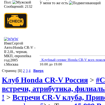
Пол:
У меня то же есть
Сообщений: 2132
Имя:Сергей
Авто:Honda CR-V -
II 2,0l., черная,
МКП, европейка
Kлубный сервис Honda CR-V всех покол
год:2005
г.Москва
10.00 до 19.00
Страниц: [
1
]
2
3
4
Вверх
Клуб Honda CR-V Россия
>
#C
встречи, атрибутика, филиал
!
>
Встречи CR-V клуба, Прив