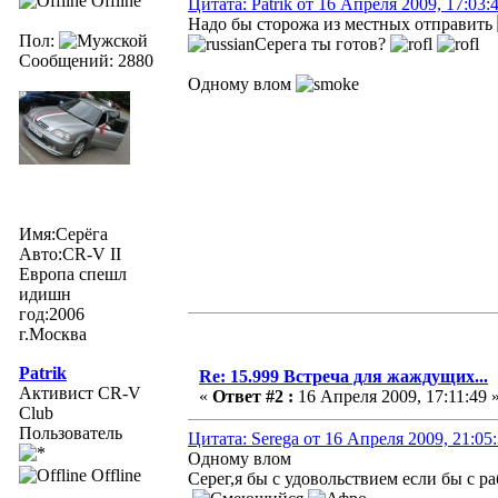
Offline
Цитата: Patrik от 16 Апреля 2009, 17:03:
Надо бы сторожа из местных отправить
Пол:
Серега ты готов?
Сообщений: 2880
Одному влом
Имя:Серёга
Авто:CR-V II
Европа спешл
идишн
год:2006
г.Москва
Patrik
Re: 15.999 Встреча для жаждущих...
Активист CR-V
«
Ответ #2 :
16 Апреля 2009, 17:11:49 
Club
Пользователь
Цитата: Serega от 16 Апреля 2009, 21:05
Одному влом
Offline
Серег,я бы с удовольствием если бы с р