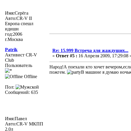
Имя:Серёга
Авто:CR-V II
Европа спешл
идишн
год:2006
г.Москва
Patrik
Re: 15.999 Встреча для жаждущих...
Активист CR-V
«
Ответ #5 :
16 Апреля 2009, 17:29:08 
Club
Пользователь
Народ!А поехали кто хочет вечером,если
пожгем.
В машине я думаю ночью
Offline
Пол:
Сообщений: 635
Имя:Павел
Авто:CR-V МКПП
2.0л