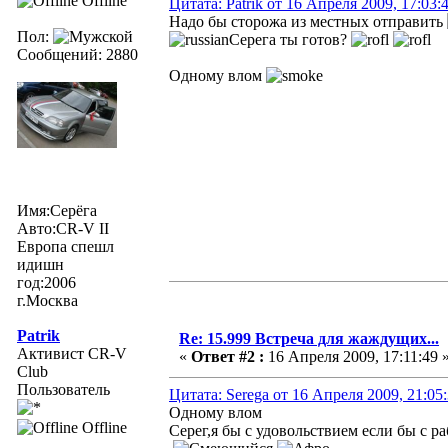
Offline
Цитата: Patrik от 16 Апреля 2009, 17:03:
Надо бы сторожа из местных отправить
Пол:
Серега ты готов?
Сообщений: 2880
Одному влом
Имя:Серёга
Авто:CR-V II
Европа спешл
идишн
год:2006
г.Москва
Patrik
Re: 15.999 Встреча для жаждущих...
Активист CR-V
«
Ответ #2 :
16 Апреля 2009, 17:11:49 
Club
Пользователь
Цитата: Serega от 16 Апреля 2009, 21:05
Одному влом
Offline
Серег,я бы с удовольствием если бы с р