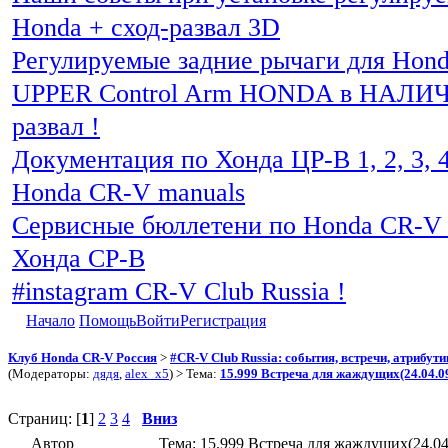
Honda + сход-развал 3D
Регулируемые задние рычаги для Hon
UPPER Control Arm HONDA в НАЛИЧИ
развал !
Документация по Хонда ЦР-В 1, 2, 3, 4
Honda CR-V manuals
Сервисные бюллетени по Honda CR-V 
Хонда СР-В
#instagram CR-V Club Russia !
Начало
Помощь
Войти
Регистрация
Клуб Honda CR-V Россия
>
#CR-V Club Russia: события, встречи, атрибут
(Модераторы:
дядя
,
alex_x5
) > Тема:
15.999 Встреча для жаждущих(24.04.0
Страниц: [
1
]
2
3
4
Вниз
Автор
Тема: 15.999 Встреча для жаждущих(24.04