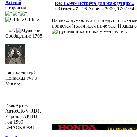
Artemii
Re: 15.999 Встреча для жаждущих...
Старожил
«
Ответ #7 :
16 Апреля 2009, 17:31:54 
Offline
Пашка... думаю если и поедут то тока м
придется )) хотя идея ниче так! Правда
Пол:
( карточка у меня есть...
Сообщений: 1705
Гастробайтер!
Понаехал тут в
Москву!
Имя:Артём
Авто:CR-V RD1,
Европа, АКПП
Обходя разложенные грабли - ты тер
год:1999
г.МАСКВЭЭ!