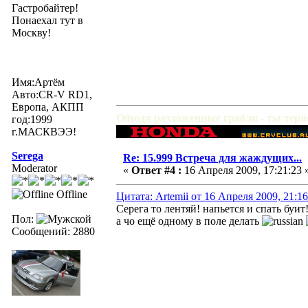
Гастробайтер!
Понаехал тут в
Москву!
Имя:Артём
Авто:CR-V RD1,
Европа, АКПП
Обходя разложенные грабли - ты тер
год:1999
г.МАСКВЭЭ!
Serega
Re: 15.999 Встреча для жаждущих...
Moderator
«
Ответ #4 :
16 Апреля 2009, 17:21:23 
Offline
Цитата: Artemii от 16 Апреля 2009, 21:16
Серега то лентяй! напьется и спать буит
Пол:
а чо ещё одному в поле делать
Сообщений: 2880