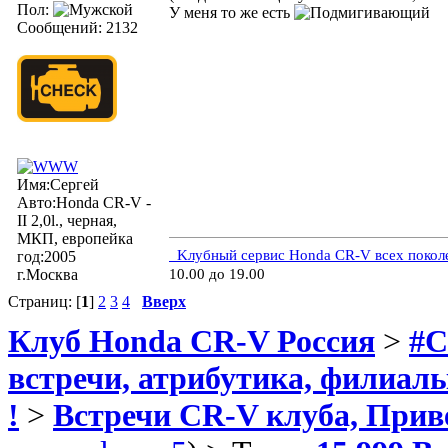
Пол:
У меня то же есть
Сообщений: 2132
Имя:Сергей
Авто:Honda CR-V -
II 2,0l., черная,
МКП, европейка
Kлубный сервис Honda CR-V всех покол
год:2005
г.Москва
10.00 до 19.00
Страниц: [
1
]
2
3
4
Вверх
Клуб Honda CR-V Россия
>
#C
встречи, атрибутика, филиал
!
>
Встречи CR-V клуба, Прив