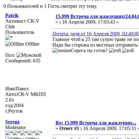
0 Пользователей и 1 Гость смотрят эту тему.
Patrik
15.999 Встреча для жаждущих(24.04.
Активист CR-V
«
:
16 Апреля 2009, 17:03:43 »
Club
Пользователь
Цитата: дядя от 16 Апреля 2009, 02:49:0
Главное чтоб к 25 там сухую траву не пож
Offline
Надо бы сторожа из местных отправить
Серега ты готов?
Пол:
Сообщений: 635
Имя:Павел
Авто:CR-V МКПП
2.0л
год:2004
г.Реутов
Serega
Re: 15.999 Встреча для жаждущих...
Moderator
«
Ответ #1 :
16 Апреля 2009, 17:05:31 