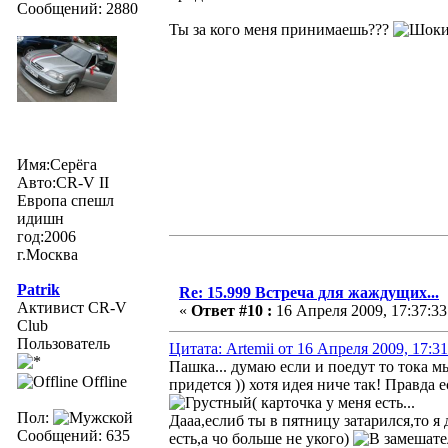
Сообщений: 2880
Ты за кого меня принимаешь???
Имя:Серёга
Авто:CR-V II
Европа спешл
идишн
год:2006
г.Москва
Patrik
Re: 15.999 Встреча для жаждущих...
Активист CR-V
«
Ответ #10 :
16 Апреля 2009, 17:37:33
Club
Пользователь
Цитата: Artemii от 16 Апреля 2009, 17:31
Пашка... думаю если и поедут то тока м
Offline
придется )) хотя идея ниче так! Правда
( карточка у меня есть...
Пол:
Дааа,еслиб ты в пятницу затарился,то я
Сообщений: 635
есть,а чо больше не укого)