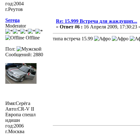
год:2004
г.Реутов
Serega
Re: 15.999 Встреча для жаждущих...
Moderator
«
Ответ #6 :
16 Апреля 2009, 17:30:23 
Offline
типа встреча 15.99
Пол:
Сообщений: 2880
Имя:Серёга
Авто:CR-V II
Европа спешл
идишн
год:2006
г.Москва