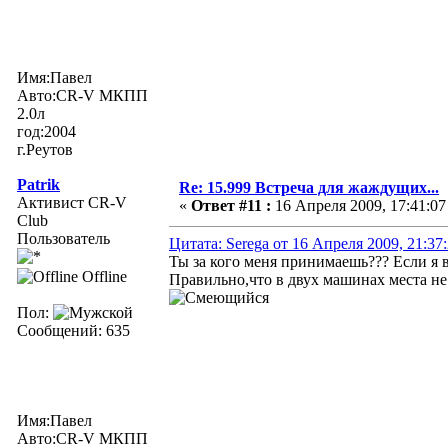
Имя:Павел
Авто:CR-V МКПП
2.0л
год:2004
г.Реутов
Patrik
Re: 15.999 Встреча для жаждущих...
Активист CR-V
«
Ответ #11 :
16 Апреля 2009, 17:41:07
Club
Пользователь
Цитата: Serega от 16 Апреля 2009, 21:37
Ты за кого меня принимаешь??? Если я в
Offline
Правильно,что в двух машинах места не
Пол:
Сообщений: 635
Имя:Павел
Авто:CR-V МКПП