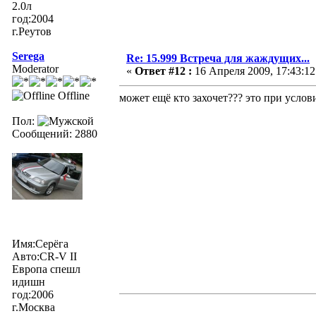
2.0л
год:2004
г.Реутов
Serega
Re: 15.999 Встреча для жаждущих...
Moderator
«
Ответ #12 :
16 Апреля 2009, 17:43:12
Offline
может ещё кто захочет??? это при услов
Пол:
Сообщений: 2880
Имя:Серёга
Авто:CR-V II
Европа спешл
идишн
год:2006
г.Москва