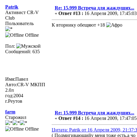
Patrik
Re: 15.999 Встреча для жаждущих...
Активист CR-V
«
Ответ #13 :
16 Апреля 2009, 17:45:03
Club
Пользователь
К вторнику обещяют +18
Offline
Пол:
Сообщений: 635
Имя:Павел
Авто:CR-V МКПП
2.0л
год:2004
г.Реутов
farm
Re: 15.999 Встреча для жаждущих...
Старожил
«
Ответ #14 :
16 Апреля 2009, 17:47:05
Offline
Цитата: Patrik от 16 Апреля 2009, 21:37:
( Подмигивающийу меня тоже есть,а чо 