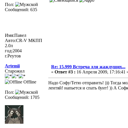
Пол:
Сообщений: 635
Имя:Павел
Авто:CR-V МКПП
2.0л
год:2004
г.Реутов
Artemii
Re: 15.999 Встреча для жаждущих...
Старожил
«
Ответ #3 :
16 Апреля 2009, 17:16:41 
Offline
Надо Софу/Тетю отправить! ))) Тогда мо
лентяй! напьется и спать буит! )) А Соф
Пол:
Сообщений: 1705