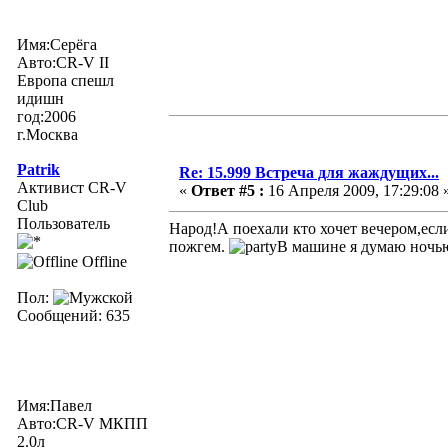
Имя:Серёга
Авто:CR-V II
Европа спешл
идишн
год:2006
г.Москва
Patrik
Re: 15.999 Встреча для жаждущих...
Активист CR-V
«
Ответ #5 :
16 Апреля 2009, 17:29:08 
Club
Пользователь
Народ!А поехали кто хочет вечером,если
пожгем.
В машине я думаю ночью
Offline
Пол:
Сообщений: 635
Имя:Павел
Авто:CR-V МКПП
2.0л