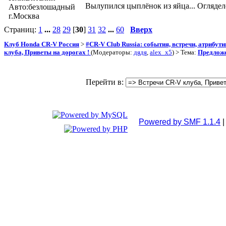
Вылупился цыплёнок из яйца... Огляделся
Авто:безлошадный
г.Москва
Страниц:
1
...
28
29
[
30
]
31
32
...
60
Вверх
Клуб Honda CR-V Россия
>
#CR-V Club Russia: события, встречи, атрибут
клуба, Приветы на дорогах !
(Модераторы:
дядя
,
alex_x5
) > Тема:
Предложе
Перейти в:
Powered by SMF 1.1.4