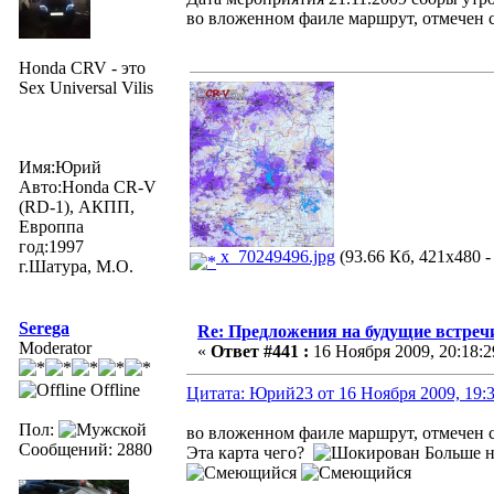
во вложенном фаиле маршрут, отмечен 
Honda CRV - это
Sex Universal Vilis
Имя:Юрий
Авто:Honda CR-V
(RD-1), АКПП,
Европпа
год:1997
x_70249496.jpg
(93.66 Кб, 421x480 -
г.Шатура, М.О.
Serega
Re: Предложения на будущие встреч
Moderator
«
Ответ #441 :
16 Ноября 2009, 20:18:2
Offline
Цитата: Юрий23 от 16 Ноября 2009, 19:3
Пол:
во вложенном фаиле маршрут, отмечен 
Сообщений: 2880
Эта карта чего?
Больше н