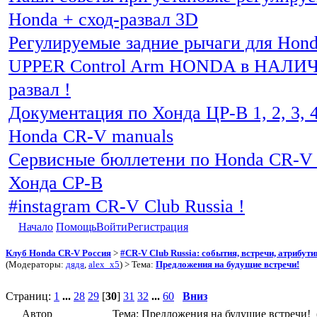
Honda + сход-развал 3D
Регулируемые задние рычаги для Hon
UPPER Control Arm HONDA в НАЛИЧИ
развал !
Документация по Хонда ЦР-В 1, 2, 3, 4
Honda CR-V manuals
Сервисные бюллетени по Honda CR-V 
Хонда СР-В
#instagram CR-V Club Russia !
Начало
Помощь
Войти
Регистрация
Клуб Honda CR-V Россия
>
#CR-V Club Russia: события, встречи, атрибут
(Модераторы:
дядя
,
alex_x5
) > Тема:
Предложения на будущие встречи!
Страниц:
1
...
28
29
[
30
]
31
32
...
60
Вниз
Автор
Тема: Предложения на будущие встречи! 