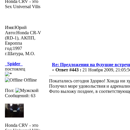
Honda CRV - это
Sex Universal Vilis
Имя:Юрий
Авто:Honda CR-V
(RD-1), АКПП,
Европпа
год:1997
г.Шатура, М.О.
_Spider_
Re: Предложения на будущие встреч
постоялец
«
Ответ #443 :
21 Ноября 2009, 21:05:5
Offline
Покатались сегодня Здорво! Хонда ни х
Получил море удовольствия и адреналин
Пол:
Фото выложу позднее, в соответствующ
Сообщений: 63
Honda CRV - это