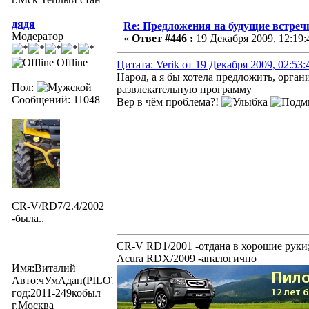
дядя
Re: Предложения на будущие встреч
Модератор
«
Ответ #446 :
19 Декабря 2009, 12:19:
Offline
Цитата: Verik от 19 Декабря 2009, 02:53:
Народ, а я бы хотела предложить, орга
Пол:
развлекательную программу
Сообщений: 11048
Вер в чём проблема?!
CR-V/RD7/2.4/2002
-была..
CR-V RD1/2001 -отдана в хорошие руки
Acura RDX/2009 -аналогично
Имя:Виталий
Авто:чУмАдан(PILOTexe)
год:2011-249кобыл
г.Москва