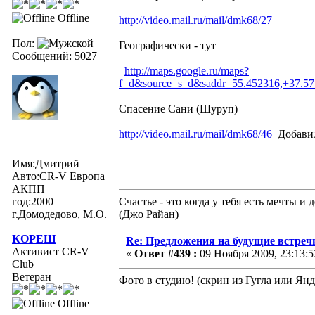
Offline
http://video.mail.ru/mail/dmk68/27
Пол:
Географически - тут
Сообщений: 5027
http://maps.google.ru/maps?
f=d&source=s_d&saddr=55.452316,+37.
Спасение Сани (Шуруп)
http://video.mail.ru/mail/dmk68/46
Добавил
Имя:Дмитрий
Авто:CR-V Европа
АКПП
год:2000
Счастье - это когда у тебя есть мечты 
г.Домодедово, М.О.
(Джо Райан)
КОРЕШ
Re: Предложения на будущие встреч
Активист CR-V
«
Ответ #439 :
09 Ноября 2009, 23:13:5
Club
Ветеран
Фото в студию! (скрин из Гугла или Ян
Offline