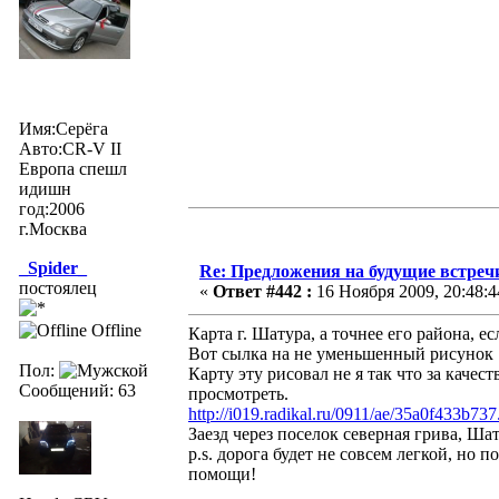
Имя:Серёга
Авто:CR-V II
Европа спешл
идишн
год:2006
г.Москва
_Spider_
Re: Предложения на будущие встреч
постоялец
«
Ответ #442 :
16 Ноября 2009, 20:48:4
Offline
Карта г. Шатура, а точнее его района, 
Вот сылка на не уменьшенный рисунок
Пол:
Карту эту рисовал не я так что за качес
Сообщений: 63
просмотреть.
http://i019.radikal.ru/0911/ae/35a0f433b737
Заезд через поселок северная грива, Ша
p.s. дорога будет не совсем легкой, но 
помощи!