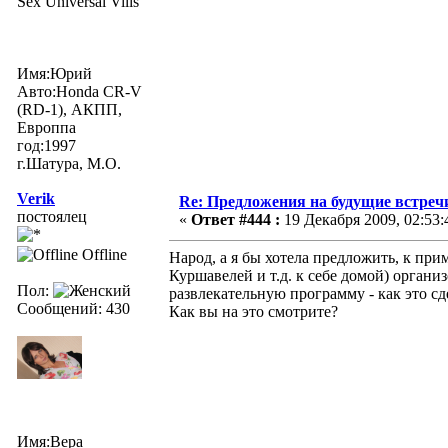
Sex Universal Vilis
Имя:Юрий
Авто:Honda CR-V
(RD-1), АКПП,
Европпа
год:1997
г.Шатура, М.О.
Verik
Re: Предложения на будущие встреч
постоялец
«
Ответ #444 :
19 Декабря 2009, 02:53:
Offline
Народ, а я бы хотела предложить, к прим
Куршавелей и т.д. к себе домой) орган
Пол:
развлекательную программу - как это с
Сообщений: 430
Как вы на это смотрите?
Имя:Вера