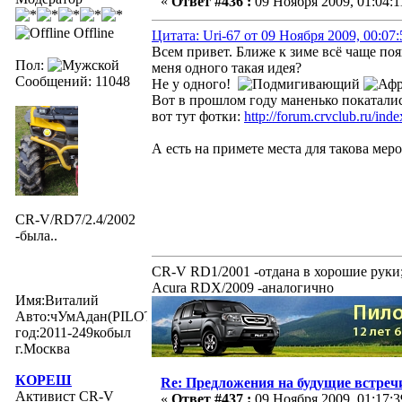
«
Ответ #436 :
09 Ноября 2009, 01:04:1
Offline
Цитата: Uri-67 от 09 Ноября 2009, 00:07:
Всем привет. Ближе к зиме всё чаще по
Пол:
меня одного такая идея?
Сообщений: 11048
Не у одного!
Вот в прошлом году маненько покатали
вот тут фотки:
http://forum.crvclub.ru/i
А есть на примете места для такова мер
CR-V/RD7/2.4/2002
-была..
CR-V RD1/2001 -отдана в хорошие руки
Acura RDX/2009 -аналогично
Имя:Виталий
Авто:чУмАдан(PILOTexe)
год:2011-249кобыл
г.Москва
КОРЕШ
Re: Предложения на будущие встреч
Активист CR-V
«
Ответ #437 :
09 Ноября 2009, 01:17:3