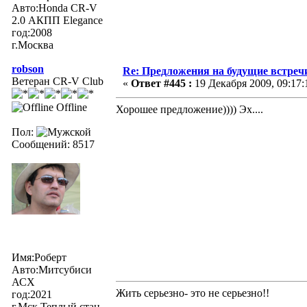
Авто:Honda CR-V
2.0 АКПП Elegance
год:2008
г.Москва
robson
Re: Предложения на будущие встреч
Ветеран CR-V Club
«
Ответ #445 :
19 Декабря 2009, 09:17:
Offline
Хорошее предложение)))) Эх....
Пол:
Сообщений: 8517
Имя:Роберт
Авто:Митсубиси
АСХ
Жить серьезно- это не серьезно!!
год:2021
г.Мск Теплый стан