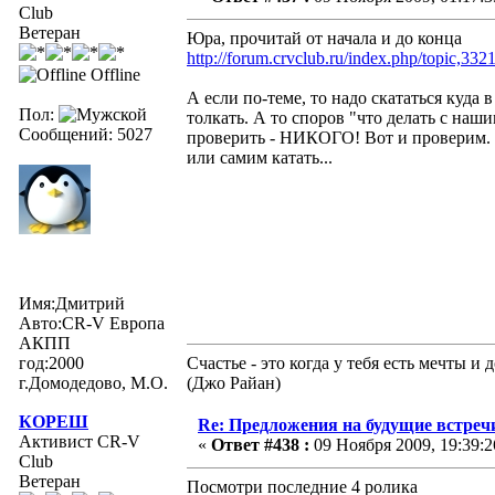
Club
Ветеран
Юра, прочитай от начала и до конца
http://forum.crvclub.ru/index.php/topic,332
Offline
А если по-теме, то надо скататься куда 
Пол:
толкать. А то споров "что делать с н
Сообщений: 5027
проверить - НИКОГО! Вот и проверим. Т
или самим катать...
Имя:Дмитрий
Авто:CR-V Европа
АКПП
год:2000
Счастье - это когда у тебя есть мечты 
г.Домодедово, М.О.
(Джо Райан)
КОРЕШ
Re: Предложения на будущие встреч
Активист CR-V
«
Ответ #438 :
09 Ноября 2009, 19:39:2
Club
Ветеран
Посмотри последние 4 ролика