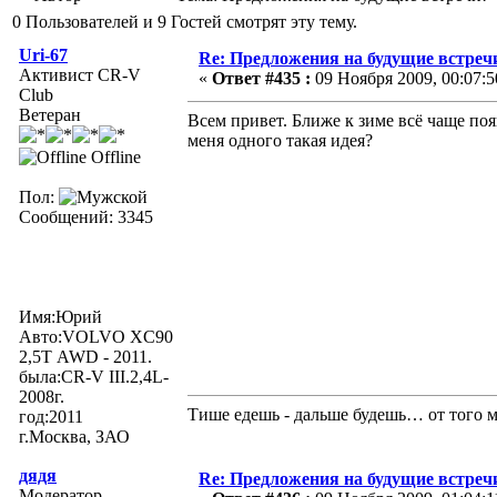
0 Пользователей и 9 Гостей смотрят эту тему.
Uri-67
Re: Предложения на будущие встреч
Активист CR-V
«
Ответ #435 :
09 Ноября 2009, 00:07:5
Club
Ветеран
Всем привет. Ближе к зиме всё чаще по
меня одного такая идея?
Offline
Пол:
Сообщений: 3345
Имя:Юрий
Авто:VOLVO XC90
2,5Т AWD - 2011.
была:CR-V III.2,4L-
2008г.
Тише едешь - дальше будешь… от того м
год:2011
г.Москва, ЗАО
дядя
Re: Предложения на будущие встреч
Модератор