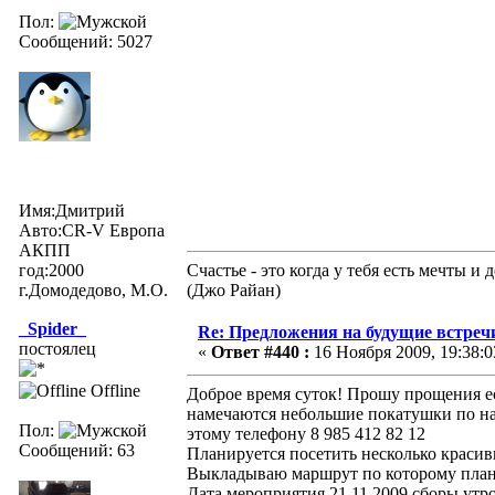
Пол:
Сообщений: 5027
Имя:Дмитрий
Авто:CR-V Европа
АКПП
год:2000
Счастье - это когда у тебя есть мечты 
г.Домодедово, М.О.
(Джо Райан)
_Spider_
Re: Предложения на будущие встреч
постоялец
«
Ответ #440 :
16 Ноября 2009, 19:38:0
Offline
Доброе время суток! Прошу прощения есл
намечаются небольшие покатушки по наш
Пол:
этому телефону 8 985 412 82 12
Сообщений: 63
Планируется посетить несколько красив
Выкладываю маршрут по которому план
Дата мероприятия 21.11.2009 сборы утром