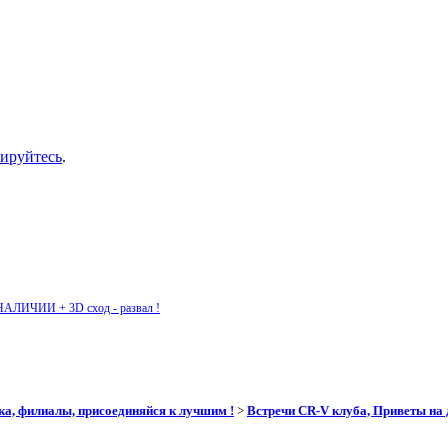
рируйтесь
.
НАЛИЧИИ + 3D сход - развал !
ика, филиалы, присоединяйся к лучшим !
>
Встречи CR-V клуба, Приветы на 