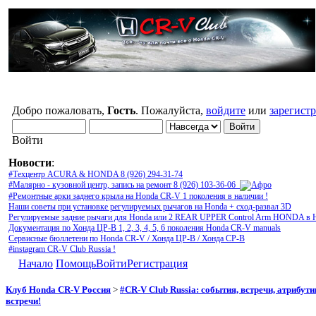
Добро пожаловать,
Гость
. Пожалуйста,
войдите
или
зарегист
Войти
Новости
:
#Техцентр ACURA & HONDA 8 (926) 294-31-74
#Малярно - кузовной центр, запись на ремонт 8 (926) 103-36-06
#Ремонтные арки заднего крыла на Honda CR-V 1 поколения в наличии !
Наши советы при установке регулируемых рычагов на Honda + сход-развал 3D
Регулируемые задние рычаги для Honda или 2 REAR UPPER Control Arm HONDA в 
Документация по Хонда ЦР-В 1, 2, 3, 4, 5, 6 поколения Honda CR-V manuals
Сервисные бюллетени по Honda CR-V / Хонда ЦР-В / Хонда СР-В
#instagram CR-V Club Russia !
Начало
Помощь
Войти
Регистрация
Клуб Honda CR-V Россия
>
#CR-V Club Russia: события, встречи, атрибут
встречи!