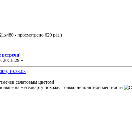
21x480 - просмотрено 629 раз.)
 встречи!
 20:18:29 »
09, 19:38:03
отмечен салатовым цветом!
ольше на метеокарту похоже. Только непонятной местности