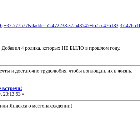
316,+37.577577&daddr=55.472238,37.543545+to:55.476183,37.
Добавил 4 ролика, которых НЕ БЫЛО в прошлом году.
ь мечты и достаточно трудолюбия, чтобы воплощать их в жизнь.
 встречи!
 23:13:53 »
а или Яндекса о местонахождении)