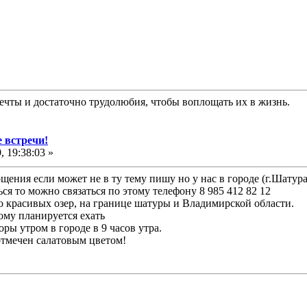
ь мечты и достаточно трудолюбия, чтобы воплощать их в жизнь.
 встречи!
 19:38:03 »
щения если может не в ту тему пишу но у нас в городе (г.Шатур
ся то можно связаться по этому телефону 8 985 412 82 12
о красивых озер, на границе шатуры и Владимирской области.
му планируется ехать
оры утром в городе в 9 часов утра.
отмечен салатовым цветом!