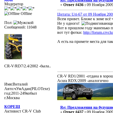
Re: Предложения на будущие
Модератор
«
Ответ #436 :
09 Ноября 2009,
Offline
Цитата: Uri-67 от 09 Ноября 200
Всем привет. Ближе к зиме всё 
Пол:
Не у одного!
Сообщений: 11048
Вот в прошлом году маненько п
вот тут фотки:
http://forum.crvc
А есть на примете места для та
CR-V/RD7/2.4/2002 -была..
CR-V RD1/2001 -отдана в хорош
Acura RDX/2009 -аналогично
Имя:Виталий
Авто:чУмАдан(PILOTexe)
год:2011-249кобыл
г.Москва
КОРЕШ
Re: Предложения на будущие
Активист CR-V Club
«
Ответ #437 :
09 Ноября 2009,