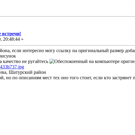
 встречи!
 20:48:44 »
района, если интересно могу ссылку на оригинальный размер доба
рисунок
за качество не ругайтесь
на компьютере оригин
0f433b737.jpg
рива, Шатурский район
кой, но по описаниям мест тех оно того стоит, если кто застряне