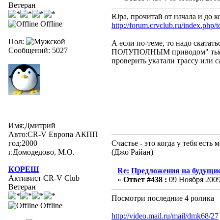
Ветеран
Юра, прочитай от начала и до к
Offline
http://forum.crvclub.ru/index.php/
Пол:
А если по-теме, то надо скатать
Сообщений: 5027
ПОЛУПОЛНЫМ приводом" тьма, т
проверить укатали трассу или са
Имя:Дмитрий
Авто:CR-V Европа АКПП
год:2000
Счастье - это когда у тебя ест
г.Домодедово, М.О.
(Джо Райан)
КОРЕШ
Re: Предложения на будущие
Активист CR-V Club
«
Ответ #438 :
09 Ноября 2009,
Ветеран
Посмотри последние 4 ролика
Offline
http://video.mail.ru/mail/dmk68/27