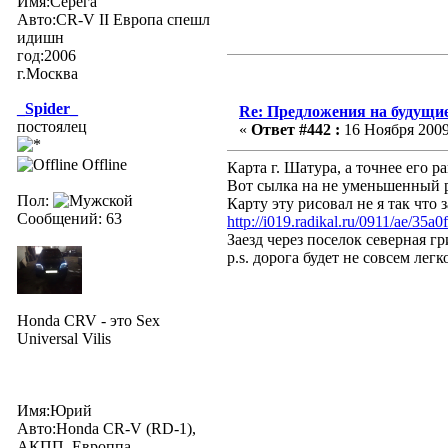
Имя:Серёга
Авто:CR-V II Европа спешл
идишн
год:2006
г.Москва
_Spider_
Re: Предложения на будущие
постоялец
«
Ответ #442 :
16 Ноября 2009,
Offline
Карта г. Шатура, а точнее его 
Вот сылка на не уменьшенный 
Пол:
Карту эту рисовал не я так что 
Сообщений: 63
http://i019.radikal.ru/0911/ae/35a
Заезд через поселок северная г
p.s. дорога будет не совсем лег
Honda CRV - это Sex
Universal Vilis
Имя:Юрий
Авто:Honda CR-V (RD-1),
АКПП, Европпа