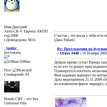
Имя:Дмитрий
Авто:CR-V Европа АКПП
год:2000
Счастье - это когда у тебя ест
г.Домодедово, М.О.
(Джо Райан)
_Spider_
Re: Предложения на будущие
постоялец
«
Ответ #440 :
16 Ноября 2009,
Offline
Доброе время суток! Прошу про
если кто то решит присоединить
Пол:
Планируется посетить нескольк
Сообщений: 63
Выкладываю маршрут по которо
Дата мероприятия 21.11.2009 сб
во вложенном фаиле маршрут, 
Honda CRV - это Sex
Universal Vilis