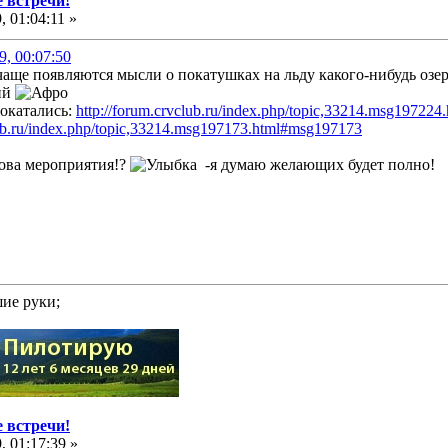
 встречи!
 01:04:11 »
9, 00:07:50
чаще появляются мысли о покатушках на льду какого-нибудь озер
окатались:
http://forum.crvclub.ru/index.php/topic,33214.msg19722
lub.ru/index.php/topic,33214.msg197173.html#msg197173
кова мероприятия!?
-я думаю желающих будет полно!
ие руки;
 встречи!
 01:17:39 »