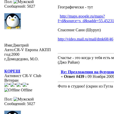
Пол:
Сообщений: 5027
Географически - тут
http://maps.google.ru/maps?
f=d&source=s_d&saddr=55.452
Спасение Сани (Шуруп)
http://video.mail.ru/mail/dmk68/46
Имя:Дмитрий
Авто:CR-V Европа АКПП
год:2000
Счастье - это когда у тебя ест
г.Домодедово, М.О.
(Джо Райан)
КОРЕШ
Re: Предложения на будущие
Активист CR-V Club
«
Ответ #439 :
09 Ноября 2009,
Ветеран
Фото в студию! (скрин из Гугл
Offline
Пол:
Сообщений: 5027