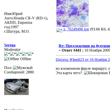
Имя:Юрий
Авто:Honda CR-V (RD-1),
АКПП, Европпа
год:1997
x_70249496.jpg
(93.66 Кб, 4
г.Шатура, М.О.
Serega
Re: Предложения на будущие
Moderator
«
Ответ #441 :
16 Ноября 2009,
Offline
Цитата: Юрий23 от 16 Ноября 20
Пол:
во вложенном фаиле маршрут, 
Сообщений: 2880
Эта карта чего?
Б