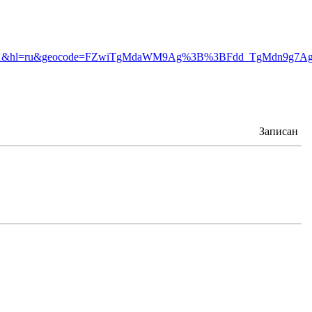
476511&hl=ru&geocode=FZwiTgMdaWM9Ag%3B%3BFdd_TgMdn9g7Ag&
Записан