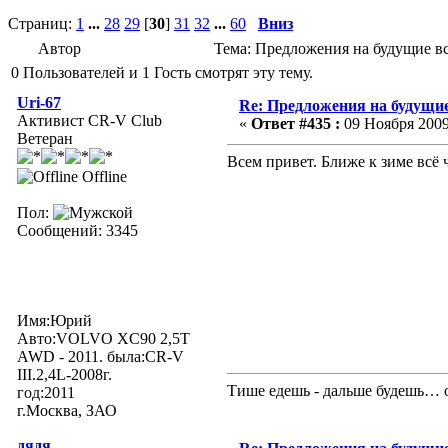
Страниц:
1
...
28
29
[
30
]
31
32
...
60
Вниз
Автор
Тема: Предложения на будущие вс
0 Пользователей и 1 Гость смотрят эту тему.
Uri-67
Re: Предложения на будущие
Активист CR-V Club
«
Ответ #435 :
09 Ноября 2009,
Ветеран
Всем привет. Ближе к зиме всё 
Offline
Пол:
Сообщений: 3345
Имя:Юрий
Авто:VOLVO XC90 2,5Т
AWD - 2011. была:CR-V
III.2,4L-2008г.
Тише едешь - дальше будешь… о
год:2011
г.Москва, ЗАО
дядя