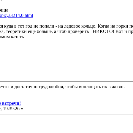
онца
topic,33214.0.html
ся куда в тот год не попали - на ледовое кольцо. Когда на горки
еоретики ещё больше, а чтоб проверить - НИКОГО! Вот и пров
мим катать...
ь мечты и достаточно трудолюбия, чтобы воплощать их в жизнь.
 встречи!
 19:39:26 »