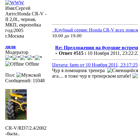
Имя:Сергей
Авто:Honda CR-V -
II 2,0l., черная,
МКП, европейка
Kлубный сервис Honda CR-V всех покол
год:2005
г.Москва
10.00 до 19.00
дядя
Re: Предложения на будущие встреч
Модератор
«
Ответ #515 :
10 Ноября 2011, 23:22:2
Offline
Цитата: farm от 10 Ноября 2011, 23:17:25
Чур я помощник тренера
Пол:
ага.... я тоже чур в тренерском штабе!
Сообщений: 11048
CR-V/RD7/2.4/2002
-была..