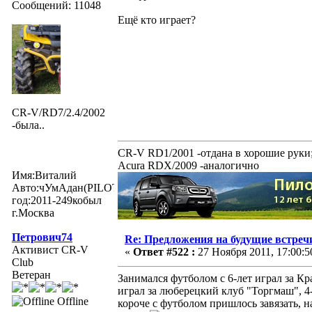
Сообщений: 11048
Ещё кто играет?
CR-V/RD7/2.4/2002
-была..
CR-V RD1/2001 -отдана в хорошие руки
Acura RDX/2009 -аналогично
Имя:Виталий
Авто:чУмАдан(PILOTexe)
год:2011-249кобыл
г.Москва
Петрович74
Re: Предложения на будущие встреч
Активист CR-V
«
Ответ #522 :
27 Ноября 2011, 17:00:5
Club
Ветеран
Занимался футболом с 6-лет играл за К
играл за люберецкий клуб "Торгмаш", 4-
Offline
короче с футболом пришлось завязать, н