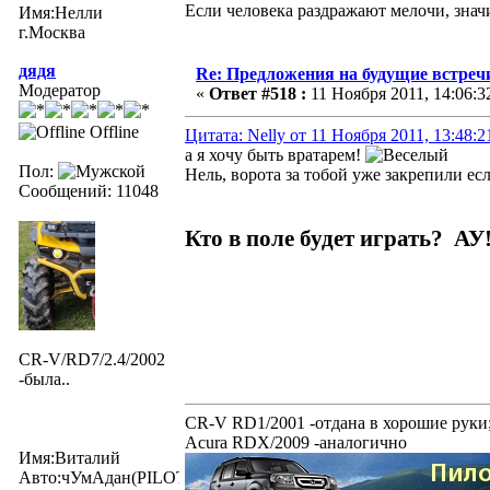
Если человека раздражают мелочи, значи
Имя:Нелли
г.Москва
дядя
Re: Предложения на будущие встреч
Модератор
«
Ответ #518 :
11 Ноября 2011, 14:06:3
Offline
Цитата: Nelly от 11 Ноября 2011, 13:48:2
а я хочу быть вратарем!
Пол:
Нель, ворота за тобой уже закрепили есл
Сообщений: 11048
Кто в поле будет играть? АУ
CR-V/RD7/2.4/2002
-была..
CR-V RD1/2001 -отдана в хорошие руки
Acura RDX/2009 -аналогично
Имя:Виталий
Авто:чУмАдан(PILOTexe)