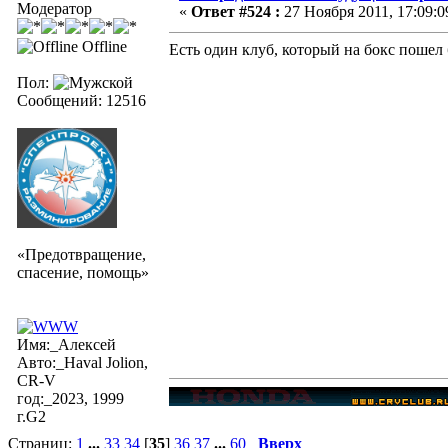
Модератор
«
Ответ #524 :
27 Ноября 2011, 17:09:0
Offline
Есть один клуб, который на бокс пошел
Пол:
Сообщений: 12516
«Предотвращение,
спасение, помощь»
Имя:_Алексей
Авто:_Haval Jolion,
CR-V
год:_2023, 1999
г.G2
Страниц:
1
...
33
34
[
35
]
36
37
...
60
Вверх