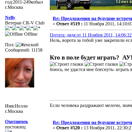
год:2011-249кобыл
г.Москва
Nelly
Re: Предложения на будущие встреч
Ветеран CR-V Club
«
Ответ #519 :
11 Ноября 2011, 14:10:0
Offline
Цитата: дядя от 11 Ноября 2011, 14:06:32
Нель, ворота за тобой уже закрепили есл
Пол:
Сообщений: 11158
Кто в поле будет играть? АУ
боюсь, не удастся мне блеснуть- играт
Если человека раздражают мелочи, значи
Имя:Нелли
г.Москва
Охотничек
Re: Предложения на будущие встреч
постоялец
«
Ответ #520 :
13 Ноября 2011, 22:30:2