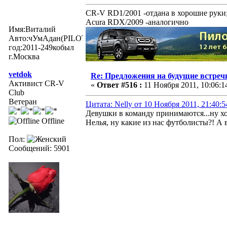
CR-V RD1/2001 -отдана в хорошие руки
Acura RDX/2009 -аналогично
Имя:Виталий
Авто:чУмАдан(PILOTexe)
год:2011-249кобыл
г.Москва
vetdok
Re: Предложения на будущие встреч
Активист CR-V
«
Ответ #516 :
11 Ноября 2011, 10:06:1
Club
Ветеран
Цитата: Nelly от 10 Ноября 2011, 21:40:5
Девушки в команду принимаются...ну х
Offline
Нелья, ну какие из нас футболисты?! А в
Пол:
Сообщений: 5901