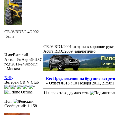
CR-V/RD7/2.4/2002
-была..
CR-V RD1/2001 -отдана в хорошие руки
Acura RDX/2009 -аналогично
Имя:Виталий
Авто:чУмАдан(PILOTexe)
год:2011-249кобыл
г.Москва
Nelly
Re: Предложения на будущие встреч
Ветеран CR-V Club
«
Ответ #513 :
10 Ноября 2011, 21:58:1
Offline
11 игрок тож , думаю есть
Пол:
Сообщений: 11158