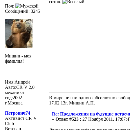
готов.
Пол:
Сообщений: 3245
Мишин - моя
фамилия!
Имя:Андрей
Авто:CR-V 2,0
механика
год:2002
В мире нет ни одного абсолютно свобод
г.Москва
17.02.13г. Мишин А.П.
Петрович74
Re: Предложения на будущие встреч
Активист CR-V
«
Ответ #523 :
27 Ноября 2011, 17:07:4
Club
Ветеран