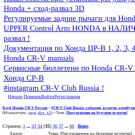
Honda + сход-развал 3D
Регулируемые задние рычаги для Hon
UPPER Control Arm HONDA в НАЛИЧИ
развал !
Документация по Хонда ЦР-В 1, 2, 3, 4
Honda CR-V manuals
Сервисные бюллетени по Honda CR-V 
Хонда СР-В
#instagram CR-V Club Russia !
Начало
Помощь
Войти
Регистрация
Клуб Honda CR-V Россия
>
#CR-V Club Russia: события, встречи, атрибут
(Модераторы:
дядя
,
alex_x5
) > Тема:
Предложения на будущие встречи!
Страниц:
1
...
33
34
[
35
]
36
37
...
60
Вниз
Автор
Тема: Предложения на будущие встречи! 