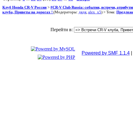
Клуб Honda CR-V Россия
>
#CR-V Club Russia: события, встречи, атрибут
клуба, Приветы на дорогах !
(Модераторы:
дядя
,
alex_x5
) > Тема:
Предложе
Перейти в:
Powered by SMF 1.1.4