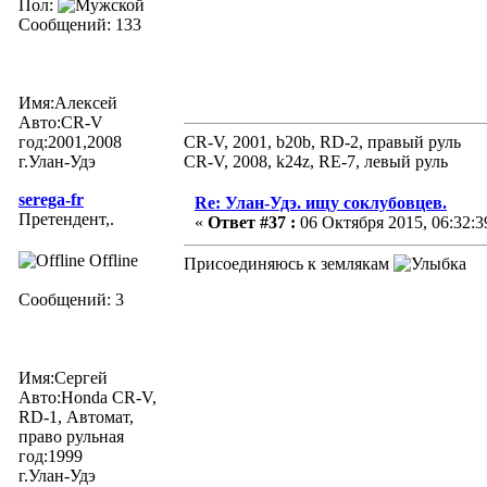
Пол:
Сообщений: 133
Имя:Алексей
Авто:CR-V
год:2001,2008
CR-V, 2001, b20b, RD-2, правый руль
г.Улан-Удэ
CR-V, 2008, k24z, RE-7, левый руль
serega-fr
Re: Улан-Удэ. ищу соклубовцев.
Претендент,.
«
Ответ #37 :
06 Октября 2015, 06:32:3
Offline
Присоединяюсь к землякам
Сообщений: 3
Имя:Сергей
Авто:Honda CR-V,
RD-1, Автомат,
право рульная
год:1999
г.Улан-Удэ