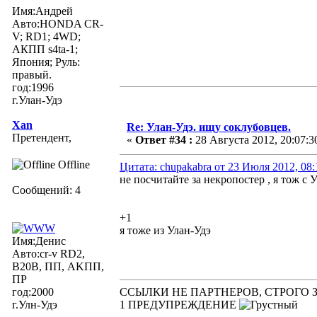
Имя:Андрей
Авто:HONDA CR-
V; RD1; 4WD;
АКПП s4ta-1;
Япония; Руль:
правый.
год:1996
г.Улан-Удэ
Xan
Re: Улан-Удэ. ищу соклубовцев.
Претендент,
«
Ответ #34 :
28 Августа 2012, 20:07:3
Offline
Цитата: chupakabra от 23 Июля 2012, 08:
не посчитайте за некропостер , я тож с 
Сообщений: 4
+1
я тоже из Улан-Удэ
Имя:Денис
Авто:cr-v RD2,
B20B, ПП, AKПП,
ПР
год:2000
ССЫЛКИ НЕ ПАРТНЕРОВ, СТРОГО 
г.Улн-Удэ
1 ПРЕДУПРЕЖДЕНИЕ