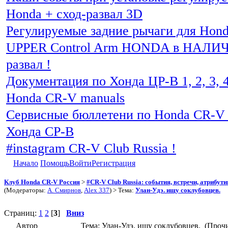
Honda + сход-развал 3D
Регулируемые задние рычаги для Hon
UPPER Control Arm HONDA в НАЛИЧИ
развал !
Документация по Хонда ЦР-В 1, 2, 3, 4
Honda CR-V manuals
Сервисные бюллетени по Honda CR-V 
Хонда СР-В
#instagram CR-V Club Russia !
Начало
Помощь
Войти
Регистрация
Клуб Honda CR-V Россия
>
#CR-V Club Russia: события, встречи, атрибут
(Модераторы:
А. Смирнов
,
Alex 337
) > Тема:
Улан-Удэ. ищу соклубовцев.
Страниц:
1
2
[
3
]
Вниз
Автор
Тема: Улан-Удэ. ищу соклубовцев. (Прочи