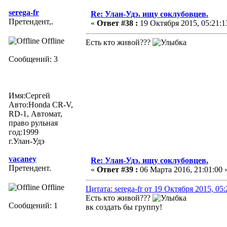
serega-fr
Re: Улан-Удэ. ищу соклубовцев.
Претендент,.
«
Ответ #38 :
19 Октября 2015, 05:21:1
Offline
Есть кто живой???
Сообщений: 3
Имя:Сергей
Авто:Honda CR-V,
RD-1, Автомат,
право рульная
год:1999
г.Улан-Удэ
vacaney
Re: Улан-Удэ. ищу соклубовцев.
Претендент.
«
Ответ #39 :
06 Марта 2016, 21:01:00 
Offline
Цитата: serega-fr от 19 Октября 2015, 05:
Есть кто живой???
Сообщений: 1
вк создать бы группу!