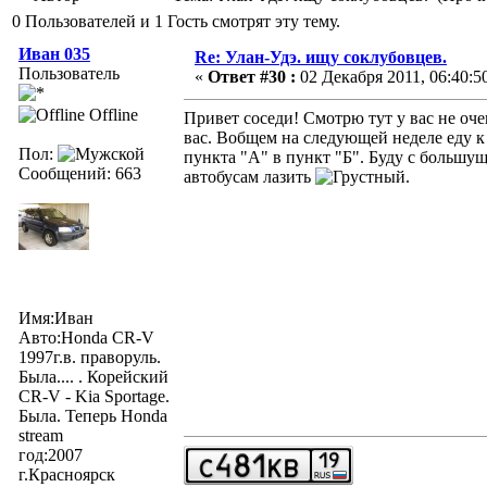
0 Пользователей и 1 Гость смотрят эту тему.
Иван 035
Re: Улан-Удэ. ищу соклубовцев.
Пользователь
«
Ответ #30 :
02 Декабря 2011, 06:40:5
Offline
Привет соседи! Смотрю тут у вас не оче
вас. Вобщем на следующей неделе еду к
Пол:
пункта "А" в пункт "Б". Буду с большу
Сообщений: 663
автобусам лазить
.
Имя:Иван
Авто:Honda CR-V
1997г.в. праворуль.
Была.... . Корейский
CR-V - Kia Sportage.
Была. Теперь Honda
stream
год:2007
г.Красноярск