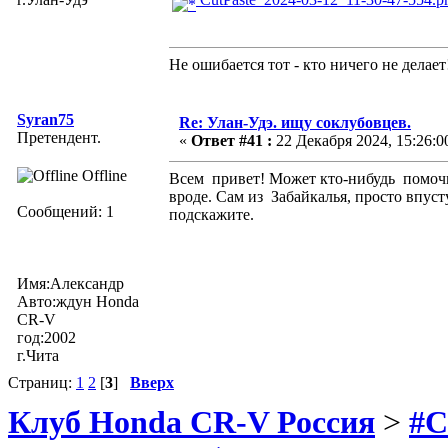
Не ошибается тот - кто ничего не делает
Syran75
Re: Улан-Удэ. ищу соклубовцев.
Претендент.
«
Ответ #41 :
22 Декабря 2024, 15:26:0
Offline
Всем привет! Может кто-нибудь помоч
вроде. Сам из Забайкалья, просто впу
Сообщений: 1
подскажите.
Имя:Александр
Авто:ждун Honda
CR-V
год:2002
г.Чита
Страниц:
1
2
[
3
]
Вверх
Клуб Honda CR-V Россия
>
#C