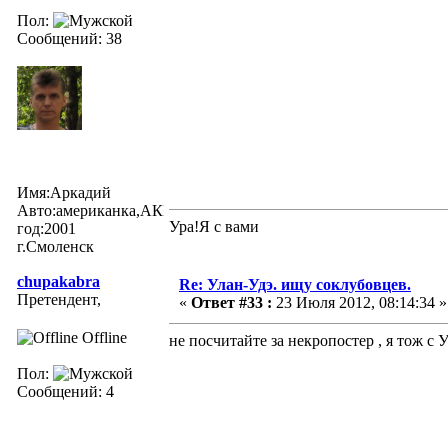
Пол:
Сообщений: 38
Имя:Аркадий
Авто:американка,АКПП
Ура!Я с вами
год:2001
г.Смоленск
chupakabra
Re: Улан-Удэ. ищу соклубовцев.
Претендент,
«
Ответ #33 :
23 Июля 2012, 08:14:34 »
Offline
не посчитайте за некропостер , я тож с 
Пол:
Сообщений: 4