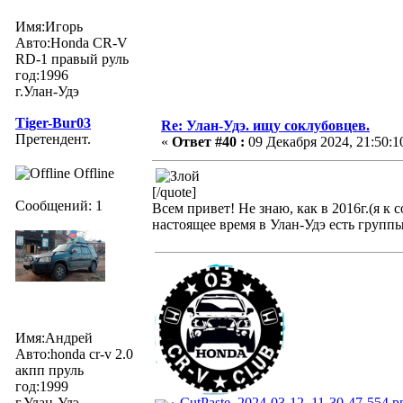
Имя:Игорь
Авто:Honda CR-V
RD-1 правый руль
год:1996
г.Улан-Удэ
Tiger-Bur03
Re: Улан-Удэ. ищу соклубовцев.
Претендент.
«
Ответ #40 :
09 Декабря 2024, 21:50:1
Offline
[/quote]
Сообщений: 1
Всем привет! Не знаю, как в 2016г.(я к
настоящее время в Улан-Удэ есть групп
Имя:Андрей
Авто:honda cr-v 2.0
акпп пруль
год:1999
г.Улан-Удэ
CutPaste_2024-03-12_11-30-47-554.p