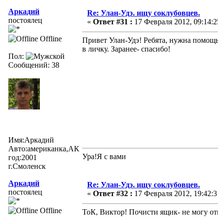
Аркадий
Re: Улан-Удэ. ищу соклубовцев.
постоялец
«
Ответ #31 :
17 Февраля 2012, 09:14:2
Offline
Привет Улан-Удэ! Ребята, нужна помощь
в личку. Заранее- спасибо!
Пол:
Сообщений: 38
Имя:Аркадий
Авто:американка,АКПП
Ура!Я с вами
год:2001
г.Смоленск
Аркадий
Re: Улан-Удэ. ищу соклубовцев.
постоялец
«
Ответ #32 :
17 Февраля 2012, 19:42:3
Offline
ТоК, Виктор! Почисти ящик- не могу отп