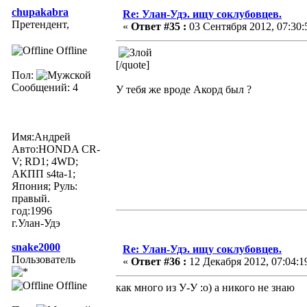
chupakabra
Re: Улан-Удэ. ищу соклубовцев.
Претендент,
«
Ответ #35 :
03 Сентября 2012, 07:30:
Offline
[/quote]
Пол:
Сообщений: 4
У тебя же вроде Акорд был ?
Имя:Андрей
Авто:HONDA CR-
V; RD1; 4WD;
АКПП s4ta-1;
Япония; Руль:
правый.
год:1996
г.Улан-Удэ
snake2000
Re: Улан-Удэ. ищу соклубовцев.
Пользователь
«
Ответ #36 :
12 Декабря 2012, 07:04:1
Offline
как много из У-У :о) а никого не знаю