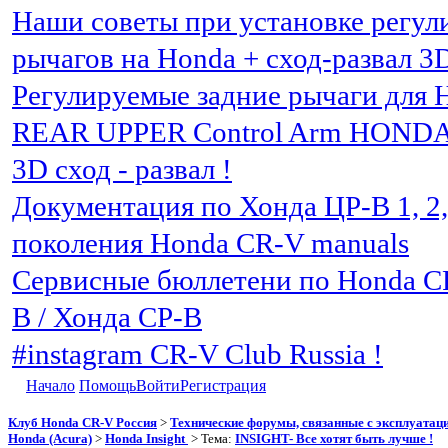
Наши советы при установке регу
рычагов на Honda + сход-развал 3
Регулируемые задние рычаги для 
REAR UPPER Control Arm HOND
3D сход - развал !
Документация по Хонда ЦР-В 1, 2, 3
поколения Honda CR-V manuals
Сервисные бюллетени по Honda C
В / Хонда СР-В
#instagram CR-V Club Russia !
Начало
Помощь
Войти
Регистрация
Клуб Honda CR-V Россия
>
Технические форумы, связанные с эксплуатаци
Honda (Acura)
>
Honda Insight
> Тема:
INSIGHT- Все хотят быть лучше !