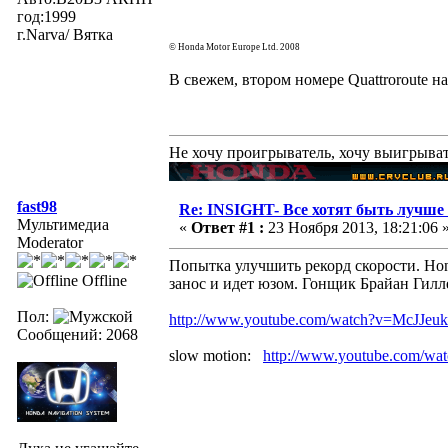
год:1999
г.Narva/ Вятка
© Honda Motor Europe Ltd. 2008
В свежем, втором номере Quattroroute н
Не хочу проигрыватель, хочу выигрыва
fast98
Re: INSIGHT- Все хотят быть лучше 
Mультимедиа
«
Ответ #1 :
23 Ноября 2013, 18:21:06 
Moderator
Попытка улучшить рекорд скорости. Honda
Offline
занос и идет юзом. Гонщик Брайан Гилл
Пол:
http://www.youtube.com/watch?v=McJJeu
Сообщений: 2068
slow motion:
http://www.youtube.com/w