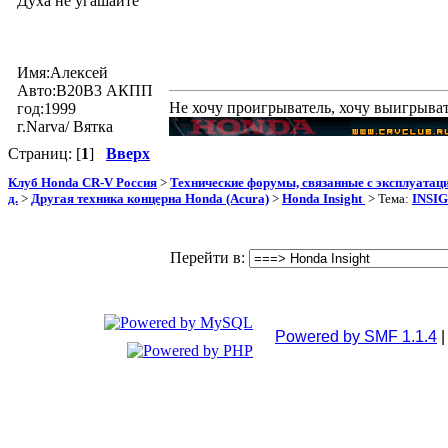
Духа не угашайте
Имя:Алексей
Авто:В20В3 AКПП
Не хочу проигрыватель, хочу выигрыва
год:1999
г.Narva/ Вятка
Страниц: [
1
]
Вверх
Клуб Honda CR-V Россия
>
Технические форумы, связанные с эксплуатаци
д.
>
Другая техника концерна Honda (Acura)
>
Honda Insight
> Тема:
INSIG
Перейти в:
Powered by SMF 1.1.4