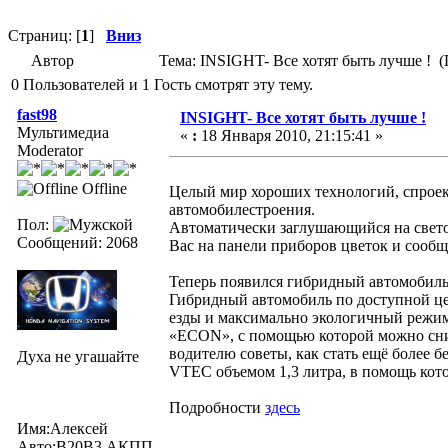
Страниц: [
1
]
Вниз
Автор
Тема: INSIGHT- Все хотят быть лучше ! (
0 Пользователей и 1 Гость смотрят эту тему.
fast98
INSIGHT- Все хотят быть лучше !
Mультимедиа
«
:
18 Января 2010, 21:15:41 »
Moderator
Offline
Целый мир хороших технологий, спрое
автомобилестроения.
Пол:
Автоматически заглушающийся на свето
Сообщений: 2068
Вас на панели приборов цветок и соо
Теперь появился гибридный автомобиль, 
Гибридный автомобиль по доступной цен
езды и максимально экологичный режим 
«ECON», с помощью которой можно снизи
водителю советы, как стать ещё более б
Духа не угашайте
VTEC объемом 1,3 литра, в помощь кото
Подробности
здесь
Имя:Алексей
Авто:В20В3 AКПП