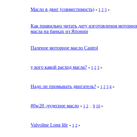
Масло в двиг (совместимость)
«
1
2
3
»
Как правильно читать дату изготовления моторно
масла на банках из Японии
Паленое моторное масло Castrol
у кого какой расход масла?
«
1
2
3
»
Надо ли промывать двигатель?
«
1
2
3
4
»
#0w20 -чудесное масло
«
1
2
...
9
10
»
Valvoline Long life
«
1
2
»