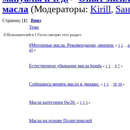
масла
(Модераторы:
Kirill
,
Sа
Страниц: [
1
]
Вниз
Тема
0 Пользователей и 1 Гость смотрят этот раздел.
#Моторные масла. Рекомендации, мнения.
«
1
2
...
4
45
»
Естественное убывание масла honda
«
1
2
...
6
7
»
Собираюсь менять масло в движке.
«
1
2
...
38
39
»
Масла категории 0w20.
«
1
2
3
»
Масла на основе Полигликолей