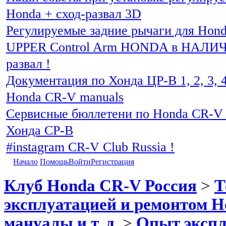
Honda + сход-развал 3D
Регулируемые задние рычаги для Hon
UPPER Control Arm HONDA в НАЛИЧИ
развал !
Документация по Хонда ЦР-В 1, 2, 3, 4
Honda CR-V manuals
Сервисные бюллетени по Honda CR-V 
Хонда СР-В
#instagram CR-V Club Russia !
Начало
Помощь
Войти
Регистрация
Клуб Honda CR-V Россия
>
Т
эксплуатацией и ремонтом H
мануалы и т. д.
>
Опыт экспл