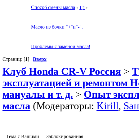
Способ смены масла
«
1
2
»
Масло из бочки "+"и"-".
Проблемы с заменой масла!
Страниц: [
1
]
Вверх
Клуб Honda CR-V Россия
>
Т
эксплуатацией и ремонтом H
мануалы и т. д.
>
Опыт экспл
масла
(Модераторы:
Kirill
,
Sа
Тема с Вашими
Заблокированная