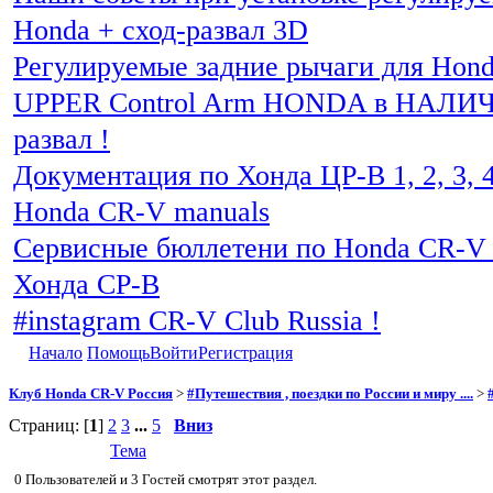
Honda + сход-развал 3D
Регулируемые задние рычаги для Hon
UPPER Control Arm HONDA в НАЛИЧИ
развал !
Документация по Хонда ЦР-В 1, 2, 3, 4
Honda CR-V manuals
Сервисные бюллетени по Honda CR-V 
Хонда СР-В
#instagram CR-V Club Russia !
Начало
Помощь
Войти
Регистрация
Клуб Honda CR-V Россия
>
#Путешествия , поездки по России и миру ....
>
Страниц: [
1
]
2
3
...
5
Вниз
Тема
0 Пользователей и 3 Гостей смотрят этот раздел.