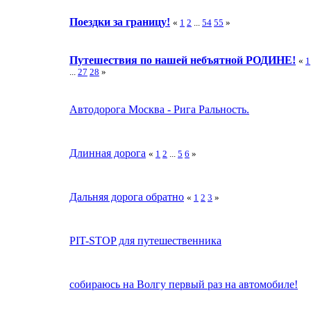
Поездки за границу!
«
1
2
...
54
55
»
Путешествия по нашей небъятной РОДИНЕ!
«
1
...
27
28
»
Автодорога Москва - Рига Ральность.
Длинная дорога
«
1
2
...
5
6
»
Дальняя дорога обратно
«
1
2
3
»
PIT-STOP для путешественника
собираюсь на Волгу первый раз на автомобиле!