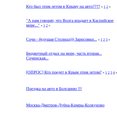
Кто был этим летом в Крыму на авто????
«
1
2
»
"А нам говорят, что Волга впадает в Каспийское
море..."
«
1
2
»
Сочи - будущая Столица))) Зарисовки...
«
1
2
3
»
Бюджетный отдых на море, часть вторая...
Сочинская...
[ОПРОС] Кто поедет в Крым этим летом?
«
1
2
3
4
Поездка на авто в Болгарию !!!
Москва-Дмитров-Дубна-Кимры-Колкуново