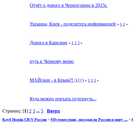
Отчёт о дороге в Черногорию в 2015г.
Украина, Киев - поделитесь информацией
«
1
2
»
Дорога в Карелию
«
1
2
3
»
путь к Черному морю
МАЙские - в Крым?! ;) (+)
«
1
2
3
»
Куда можно поехать отдохнуть...
Страниц: [
1
]
2
3
...
5
Вверх
Клуб Honda CR-V Россия
>
#Путешествия , поездки по России и миру ....
>