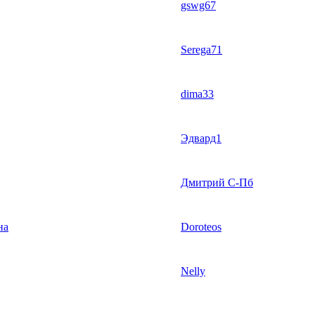
gswg67
Serega71
dima33
Эдвард1
Дмитрий С-Пб
на
Doroteos
Nelly