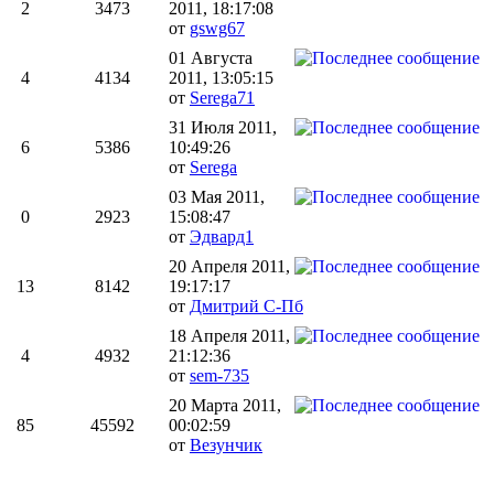
2
3473
2011, 18:17:08
от
gswg67
01 Августа
4
4134
2011, 13:05:15
от
Serega71
31 Июля 2011,
6
5386
10:49:26
от
Serega
03 Мая 2011,
0
2923
15:08:47
от
Эдвард1
20 Апреля 2011,
13
8142
19:17:17
от
Дмитрий С-Пб
18 Апреля 2011,
4
4932
21:12:36
от
sem-735
20 Марта 2011,
85
45592
00:02:59
от
Везунчик