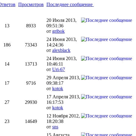
Ответов
Просмотров
Последнее сообщение
20 Июля 2013,
13
8933
09:51:36
от
gribok
24 Июня 2013,
186
73343
14:24:36
от
alexblack
24 Июня 2013,
14
13713
10:46:11
от
Uri-67
29 Апреля 2013,
17
9716
09:38:17
от
kotok
17 Апреля 2013,
27
29930
16:17:53
от
kotok
12 Ноября 2012,
23
14649
18:20:38
от
sns
15 Августа