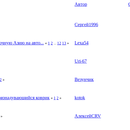
Автор
Сергей1996
очную Азию на авто...
Lexa54
«
1
2
...
12
13
»
Uri-67
Везунчик
2
»
самонадувающийся коврик
kotok
«
1
2
»
АлексейCRV
»