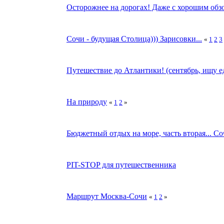
Осторожнее на дорогах! Даже с хорошим обзо
Сочи - будущая Столица))) Зарисовки...
«
1
2
3
Путешествие до Атлантики! (сентябрь, ищу
На природу
«
1
2
»
Бюджетный отдых на море, часть вторая... Со
PIT-STOP для путешественника
Маршрут Москва-Сочи
«
1
2
»