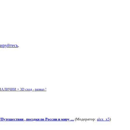
рируйтесь
.
НАЛИЧИИ + 3D сход - развал !
#Путешествия , поездки по России и миру ....
(Модератор:
alex_x5
)