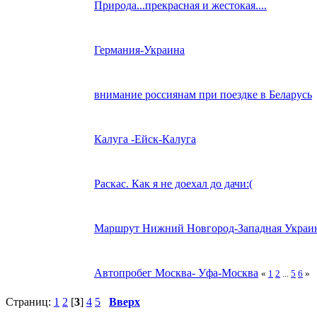
Природа...прекрасная и жестокая....
Германия-Украина
внимание россиянам при поездке в Беларусь
Калуга -Ейск-Калуга
Раскас. Как я не доехал до дачи:(
Маршрут Нижний Новгород-Западная Украи
Автопробег Москва- Уфа-Москва
«
1
2
...
5
6
»
Страниц:
1
2
[
3
]
4
5
Вверх