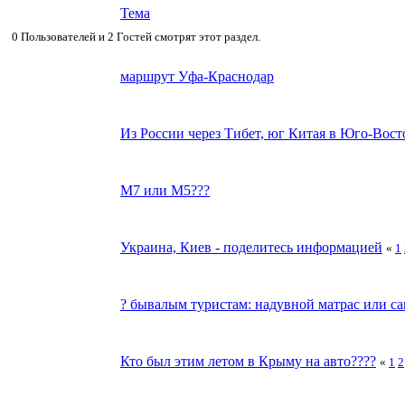
Тема
0 Пользователей и 2 Гостей смотрят этот раздел.
маршрут Уфа-Краснодар
Из России через Тибет, юг Китая в Юго-Вост
М7 или М5???
Украина, Киев - поделитесь информацией
«
1
? бывалым туристам: надувной матрас или 
Кто был этим летом в Крыму на авто????
«
1
2