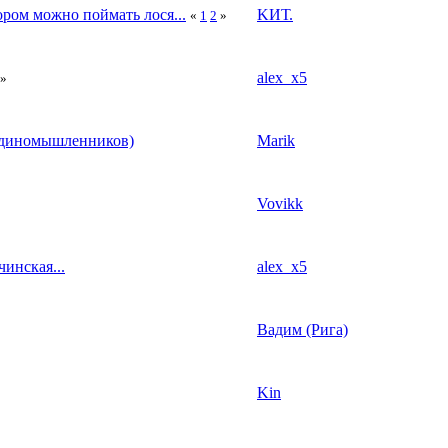
ром можно поймать лося...
KИТ.
«
1
2
»
alex_x5
»
 единомышленников)
Marik
Vovikk
чинская...
alex_x5
Вадим (Рига)
Kin