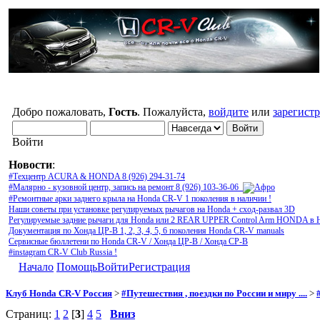
Добро пожаловать,
Гость
. Пожалуйста,
войдите
или
зарегист
Войти
Новости
:
#Техцентр ACURA & HONDA 8 (926) 294-31-74
#Малярно - кузовной центр, запись на ремонт 8 (926) 103-36-06
#Ремонтные арки заднего крыла на Honda CR-V 1 поколения в наличии !
Наши советы при установке регулируемых рычагов на Honda + сход-развал 3D
Регулируемые задние рычаги для Honda или 2 REAR UPPER Control Arm HONDA в 
Документация по Хонда ЦР-В 1, 2, 3, 4, 5, 6 поколения Honda CR-V manuals
Сервисные бюллетени по Honda CR-V / Хонда ЦР-В / Хонда СР-В
#instagram CR-V Club Russia !
Начало
Помощь
Войти
Регистрация
Клуб Honda CR-V Россия
>
#Путешествия , поездки по России и миру ....
>
Страниц:
1
2
[
3
]
4
5
Вниз