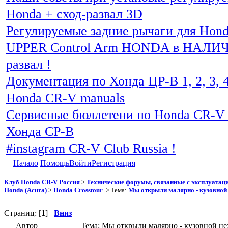
Honda + сход-развал 3D
Регулируемые задние рычаги для Hon
UPPER Control Arm HONDA в НАЛИЧИ
развал !
Документация по Хонда ЦР-В 1, 2, 3, 4
Honda CR-V manuals
Сервисные бюллетени по Honda CR-V 
Хонда СР-В
#instagram CR-V Club Russia !
Начало
Помощь
Войти
Регистрация
Клуб Honda CR-V Россия
>
Технические форумы, связанные с эксплуатаци
Honda (Acura)
>
Honda Crosstour
> Тема:
Мы открыли малярно - кузовной це
Страниц: [
1
]
Вниз
Автор
Тема: Мы открыли малярно - кузовной цех,