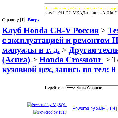
Наш сайт и форум был создан для «Русскоговоря
porsche 911 C2: МКАДен ринг - 310 km\
Страниц: [
1
]
Вверх
Клуб Honda CR-V Россия
>
Те
с эксплуатацией и ремонтом 
мануалы и т. д.
>
Другая техн
(Acura)
>
Honda Crosstour
> Т
кузовной цех, запись по тел: 8
Перейти в:
Powered by SMF 1.1.4