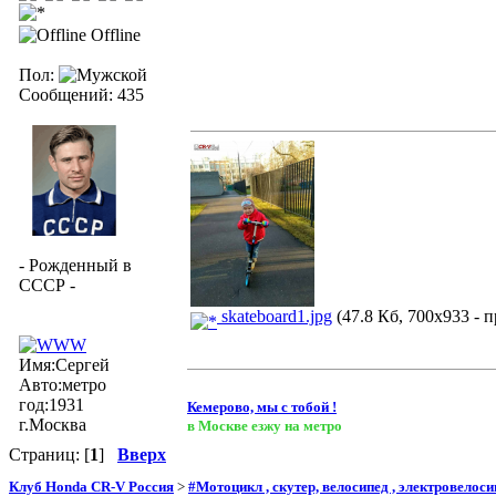
Offline
Пол:
Сообщений: 435
- Рожденный в
СССР -
skateboard1.jpg
(47.8 Кб, 700x933 - п
Имя:Сергей
Авто:метро
год:1931
Кемерово, мы с тобой !
г.Москва
в Москве езжу на метро
Страниц: [
1
]
Вверх
Клуб Honda CR-V Россия
>
#Мотоцикл , скутер, велосипед , электровелосип