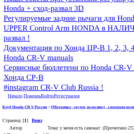
Honda + сход-развал 3D
Регулируемые задние рычаги для Hon
UPPER Control Arm HONDA в НАЛИЧИ
развал !
Документация по Хонда ЦР-В 1, 2, 3, 4
Honda CR-V manuals
Сервисные бюллетени по Honda CR-V 
Хонда СР-В
#instagram CR-V Club Russia !
Начало
Помощь
Войти
Регистрация
Клуб Honda CR-V Россия
>
#Мотоцикл , скутер, велосипед , электровелосип
Страниц: [
1
]
Вниз
Автор
Тема: у меня есть самокат (Прочитано 25