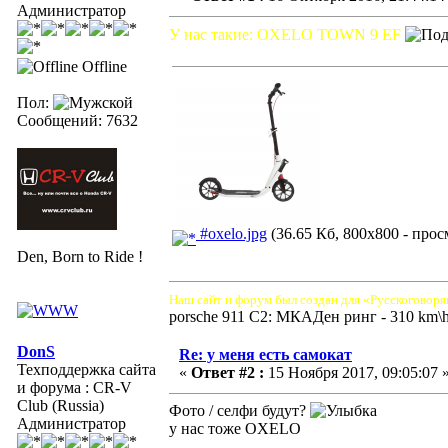
Администратор
У нас такие: OXELO TOWN 9 EF
Offline
Пол:
Сообщений: 7632
#oxelo.jpg
(36.65 Кб, 800x800 - прос
Den, Born to Ride !
Наш сайт и форум был создан для «Русскоговоря
porsche 911 C2: МКАДен ринг - 310 km\
DonS
Re: у меня есть самокат
Техподдержка сайта
«
Ответ #2 :
15 Ноября 2017, 09:05:07 
и форума : CR-V
Club (Russia)
Фото / селфи будут?
Администратор
у нас тоже OXELO