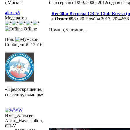
г.Москва
был сервант 1999, 2006, 2012года все е
alex_x5
Re: 60-я Встреча CR-V Club Russia (п
Модератор
«
Ответ #98 :
20 Ноября 2017, 20:42:58
Offline
Помню, я помню...
Пол:
Сообщений: 12516
«Предотвращение,
спасение, помощь»
Имя:_Алексей
Авто:_Haval Jolion,
CR-V