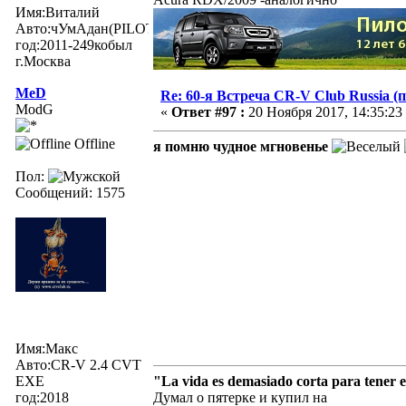
Имя:Виталий
Авто:чУмАдан(PILOTexe)
год:2011-249кобыл
г.Москва
MeD
Re: 60-я Встреча CR-V Club Russia (п
ModG
«
Ответ #97 :
20 Ноября 2017, 14:35:23
Offline
я помню чудное мгновенье
Пол:
Сообщений: 1575
Имя:Макс
Авто:CR-V 2.4 CVT
EXE
"La vida es demasiado corta para tener 
год:2018
Думал о пятерке и купил на