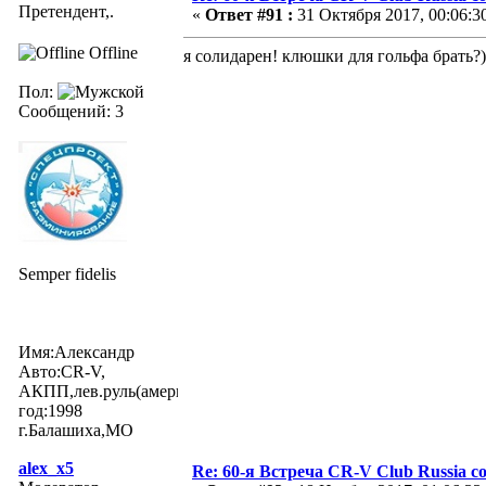
Претендент,.
«
Ответ #91 :
31 Октября 2017, 00:06:3
Offline
я солидарен! клюшки для гольфа брать?)
Пол:
Сообщений: 3
Semper fidelis
Имя:Александр
Авто:CR-V,
АКПП,лев.руль(американка)
год:1998
г.Балашиха,МО
alex_x5
Re: 60-я Встреча CR-V Club Russia со