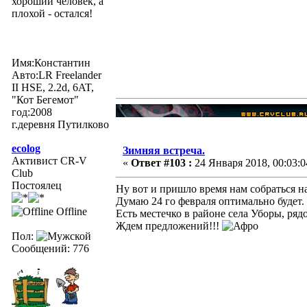
хороший человек, а
плохой - остался!
Имя:Константин
Авто:LR Freelander
II HSE, 2.2d, 6AT,
"Кот Бегемот"
год:2008
г.деревня Путилково
ecolog
Зимняя встреча.
Активист CR-V
«
Ответ #103 :
24 Января 2018, 00:03:0
Club
Постоялец
Ну вот и пришло время нам собраться 
Думаю 24 го февраля оптимально будет.
Offline
Есть местечко в районе села Уборы, ряд
Ждем предложений!!!
Пол:
Сообщений: 776