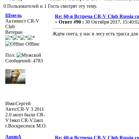
0 Пользователей и 1 Гость смотрят эту тему.
Шмель
Re: 60-я Встреча CR-V Club Russia со
Активист CR-V
«
Ответ #90 :
30 Октября 2017, 15:40:0
Club
Ветеран
Ждём снега, у нас в лесу есть трасса д
Offline
Пол:
Сообщений: 4783
Имя:Сергей
Авто:CR-V 3 2011
2.0 акпп были CR-
V1мкп CR-V2акп
г.Воскресенск М.О.
AusmA
Re: 60-я Встреча CR-V Club Russia со