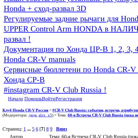
Honda + сход-развал 3D
Регулируемые задние рычаги для Hon
UPPER Control Arm HONDA в НАЛИЧИ
развал !
Документация по Хонда ЦР-В 1, 2, 3, 4
Honda CR-V manuals
Сервисные бюллетени по Honda CR-V 
Хонда СР-В
#instagram CR-V Club Russia !
Начало
Помощь
Войти
Регистрация
Клуб Honda CR-V Россия
>
#CR-V Club Russia: события, встречи, атрибут
(Модераторы:
дядя
,
alex_x5
) > Тема:
60-я Встреча CR-V Club Russia (пока н
Страниц:
1
...
5
6
[
7
]
8
9
Вниз
Автор
Тема: 60-я Встреча CR-V Club Russia (пок