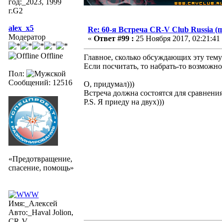
год:_2023, 1999
г.G2
alex_x5
Re: 60-я Встреча CR-V Club Russia (п
Модератор
«
Ответ #99 :
25 Ноября 2017, 02:21:41
Offline
Главное, сколько обсуждающих эту тему
Если посчитать, то набрать-то возможно
Пол:
Сообщений: 12516
О, придумал)))
Встреча должна состоятся для сравнен
P.S. Я приеду на двух)))
«Предотвращение,
спасение, помощь»
Имя:_Алексей
Авто:_Haval Jolion,
CR-V