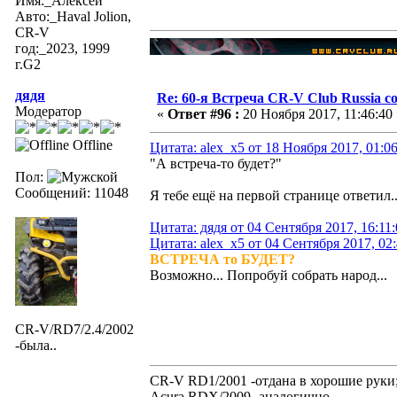
Имя:_Алексей
Авто:_Haval Jolion,
CR-V
год:_2023, 1999
г.G2
дядя
Re: 60-я Встреча CR-V Club Russia со
Модератор
«
Ответ #96 :
20 Ноября 2017, 11:46:40 
Offline
Цитата: alex_x5 от 18 Ноября 2017, 01:0
"А встреча-то будет?"
Пол:
Сообщений: 11048
Я тебе ещё на первой странице ответил.
Цитата: дядя от 04 Сентября 2017, 16:11
Цитата: alex_x5 от 04 Сентября 2017, 02
ВСТРЕЧА то БУДЕТ?
Возможно... Попробуй собрать народ...
CR-V/RD7/2.4/2002
-была..
CR-V RD1/2001 -отдана в хорошие руки
Acura RDX/2009 -аналогично