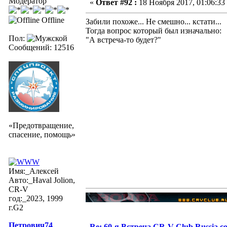
Модератор
«
Ответ #92 :
18 Ноября 2017, 01:06:33
Offline
Забили похоже... Не смешно... кстати...
Тогда вопрос который был изначально:
Пол:
"А встреча-то будет?"
Сообщений: 12516
«Предотвращение,
спасение, помощь»
Имя:_Алексей
Авто:_Haval Jolion,
CR-V
год:_2023, 1999
г.G2
Петрович74
Re: 60-я Встреча CR-V Club Russia со