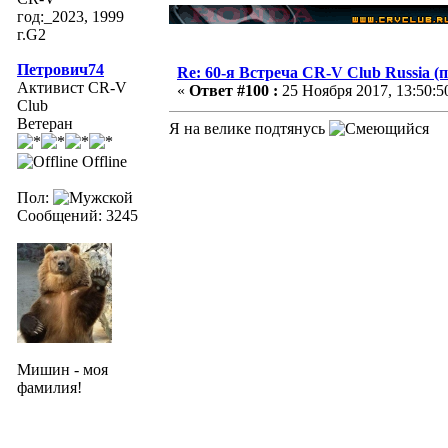
год:_2023, 1999
г.G2
Петрович74
Re: 60-я Встреча CR-V Club Russia (п
Активист CR-V
«
Ответ #100 :
25 Ноября 2017, 13:50:5
Club
Ветеран
Я на велике подтянусь
Offline
Пол:
Сообщений: 3245
Мишин - моя
фамилия!