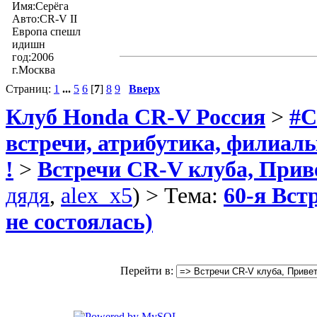
Имя:Серёга
Авто:CR-V II
Европа спешл
идишн
год:2006
г.Москва
Страниц:
1
...
5
6
[
7
]
8
9
Вверх
Клуб Honda CR-V Россия
>
#C
встречи, атрибутика, филиал
!
>
Встречи CR-V клуба, Прив
дядя
,
alex_x5
) > Тема:
60-я Вст
не состоялась)
Перейти в: