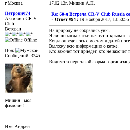
г.Москва
17.02.13г. Мишин А.П.
Петрович74
Re: 60-я Встреча CR-V Club Russia со
Активист CR-V
«
Ответ #94 :
19 Ноября 2017, 13:50:56
Club
Ветеран
На природу не собрались увы.
Я лично когда катки начнут открывать 
Offline
Когда определюсь с местом и датой посе
Выложу всю информацию о катке.
Пол:
Кто захочет тот приедет, кто не захочет 
Сообщений: 3245
Видимо теперь такой формат организаций
Мишин - моя
фамилия!
Имя:Андрей