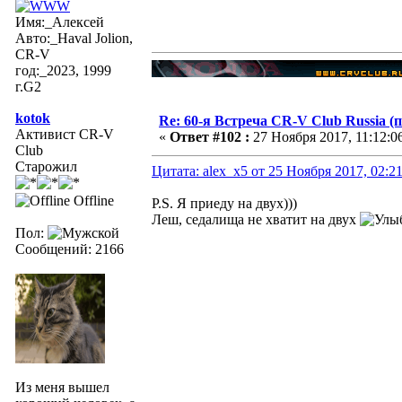
Имя:_Алексей
Авто:_Haval Jolion,
CR-V
год:_2023, 1999
г.G2
kotok
Re: 60-я Встреча CR-V Club Russia (п
Активист CR-V
«
Ответ #102 :
27 Ноября 2017, 11:12:0
Club
Старожил
Цитата: alex_x5 от 25 Ноября 2017, 02:2
Offline
P.S. Я приеду на двух)))
Леш, седалища не хватит на двух
Пол:
Сообщений: 2166
Из меня вышел