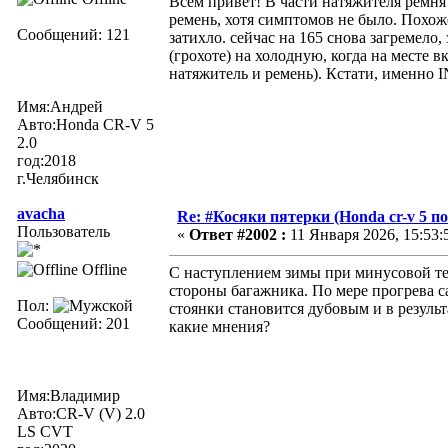
Всем привет! В части натяжителя ремня
ремень, хотя симптомов не было. Похоже
Сообщений: 121
затихло. сейчас на 165 снова загремело,
(грохоте) на холодную, когда на месте 
натяжитель и ремень). Кстати, именно I
Имя:Андрей
Авто:Honda CR-V 5
2.0
год:2018
г.Челябинск
avacha
Re: #Косяки пятерки (Honda cr-v 5 п
Пользователь
«
Ответ #2002 :
11 Января 2026, 15:53:
Offline
С наступлением зимы при минусовой тем
стороны багажника. По мере прогрева 
Пол:
стоянки становится дубовым и в результ
Сообщений: 201
какие мнения?
Имя:Владимир
Авто:CR-V (V) 2.0
LS CVT