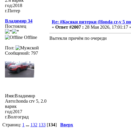
2.4 варик
год:2018
г.Питер
Владимир 34
Re: #Косяки пятерки (Honda cr-v 5 п
Постоялец
«
Ответ #2007 :
28 Мая 2026, 17:01:17 
Offline
Вытекли причём по очереди
Пол:
Сообщений: 797
Имя:Владимир
Авто:honda crv 5, 2.0
варик
год:2017
г.Волгоград
Страниц:
1
...
132
133
[
134
]
Вверх