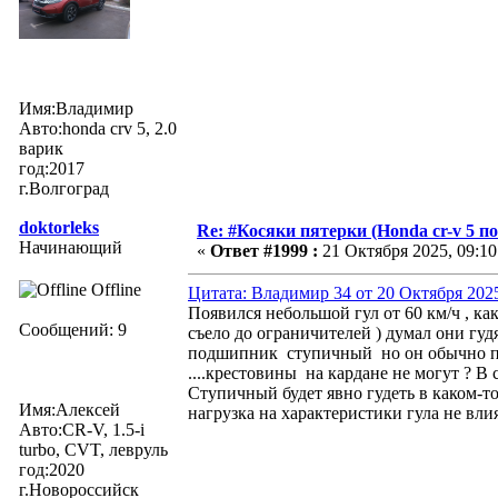
Имя:Владимир
Авто:honda crv 5, 2.0
варик
год:2017
г.Волгоград
doktorleks
Re: #Косяки пятерки (Honda cr-v 5 п
Начинающий
«
Ответ #1999 :
21 Октября 2025, 09:10
Offline
Цитата: Владимир 34 от 20 Октября 2025
Появился небольшой гул от 60 км/ч , ка
Сообщений: 9
съело до ограничителей ) думал они гуд
подшипник ступичный но он обычно при
....крестовины на кардане не могут ? В
Ступичный будет явно гудеть в каком-то
Имя:Алексей
нагрузка на характеристики гула не влия
Авто:CR-V, 1.5-i
turbo, CVT, левруль
год:2020
г.Новороссийск