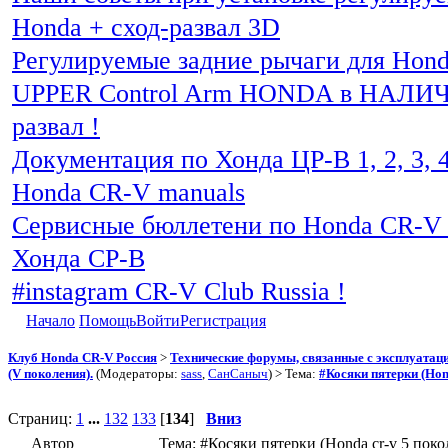
Honda + сход-развал 3D
Регулируемые задние рычаги для Hon
UPPER Control Arm HONDA в НАЛИЧИ
развал !
Документация по Хонда ЦР-В 1, 2, 3, 4
Honda CR-V manuals
Сервисные бюллетени по Honda CR-V 
Хонда СР-В
#instagram CR-V Club Russia !
Начало
Помощь
Войти
Регистрация
Клуб Honda CR-V Россия
>
Технические форумы, связанные с эксплуатаци
(V поколения).
(Модераторы:
sass
,
СанСаныч
) > Тема:
#Косяки пятерки (Hon
Страниц:
1
...
132
133
[
134
]
Вниз
Автор
Тема: #Косяки пятерки (Honda cr-v 5 пок