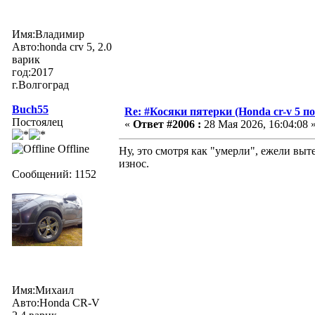
Имя:Владимир
Авто:honda crv 5, 2.0
варик
год:2017
г.Волгоград
Buch55
Re: #Косяки пятерки (Honda cr-v 5 п
Постоялец
«
Ответ #2006 :
28 Мая 2026, 16:04:08 
Offline
Ну, это смотря как "умерли", ежели выт
износ.
Сообщений: 1152
Имя:Михаил
Авто:Honda CR-V