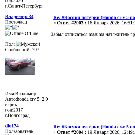
год:2020
г.Санкт-Петербург
Владимир 34
Re: #Косяки пятерки (Honda cr-v 5 п
Постоялец
«
Ответ #2003 :
16 Января 2026, 16:51:
Offline
Забыл отписаться masuma натяжитель гре
Пол:
Сообщений: 797
Имя:Владимир
Авто:honda crv 5, 2.0
варик
год:2017
г.Волгоград
dio174
Re: #Косяки пятерки (Honda cr-v 5 п
Пользователь
«
Ответ #2004 :
19 Января 2026, 12:49: