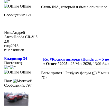
Offline
Ставь INA, который и был в оригинале.
Сообщений: 121
Имя:Андрей
Авто:Honda CR-V 5
2.0
год:2018
г.Челябинск
Владимир 34
Re: #Косяки пятерки (Honda cr-v 5 п
Постоялец
«
Ответ #2005 :
25 Мая 2026, 13:01:34 
Offline
Всем привет ! Разбужу форум )))) У мен
?)))
Пол:
Сообщений: 797