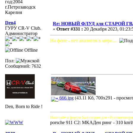
год:2004
г.Петрозаводск
Карелия
Den4
Re: НОВЫЙ ФЛУД для СТАРОЙ Г
ГУРУ CR-V Club.
«
Ответ #331 :
20 Декабря 2023, 01:23:
Администратор
На фоне - нет аналогов в мире....
Offline
Пол:
Сообщений: 7632
666.jpg
(43.11 Кб, 700x291 - просмот
Den, Born to Ride !
Наш сайт и форум был создан для «Русскоговоря
porsche 911 C2: МКАДен ринг - 310 km\
дядя