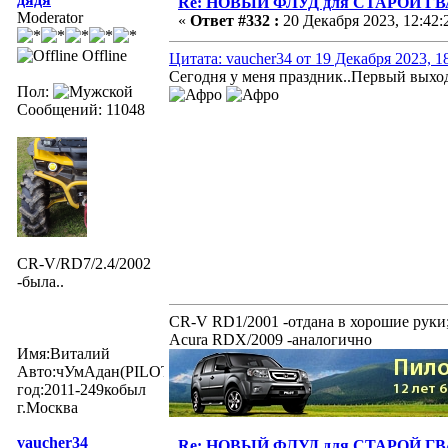
Re: НОВЫЙ ФЛУД для СТАРОЙ Г
Moderator
«
Ответ #332 :
20 Декабря 2023, 12:42:
Offline
Цитата: vaucher34 от 19 Декабря 2023, 1
Сегодня у меня праздник..Первый выход
Пол:
Сообщений: 11048
CR-V/RD7/2.4/2002
-была..
CR-V RD1/2001 -отдана в хорошие руки
Acura RDX/2009 -аналогично
Имя:Виталий
Авто:чУмАдан(PILOTexe)
год:2011-249кобыл
г.Москва
vaucher34
Re: НОВЫЙ ФЛУД для СТАРОЙ Г