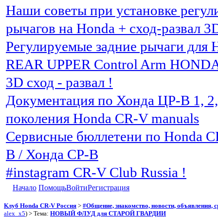
Наши советы при установке регу
рычагов на Honda + сход-развал 3
Регулируемые задние рычаги для 
REAR UPPER Control Arm HOND
3D сход - развал !
Документация по Хонда ЦР-В 1, 2, 3
поколения Honda CR-V manuals
Сервисные бюллетени по Honda C
В / Хонда СР-В
#instagram CR-V Club Russia !
Начало
Помощь
Войти
Регистрация
Клуб Honda CR-V Россия
>
#Общение, знакомство, новости, объявления, 
alex_x5
) > Тема:
НОВЫЙ ФЛУД для СТАРОЙ ГВАРДИИ