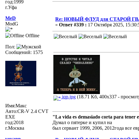
год:1999
г.Уфа
MeD
Re: НОВЫЙ ФЛУД для СТАРОЙ Г
ModG
«
Ответ #339 :
17 Октября 2025, 15:30:
Offline
Пол:
Сообщений: 1575
iqp.jpg
(18.71 Кб, 400x337 - просмот
Имя:Макс
Авто:CR-V 2.4 CVT
EXE
"La vida es demasiado corta para tener 
год:2018
Думал о пятерке и купил на
г.Москва
был сервант 1999, 2006, 2012года все е
vovann