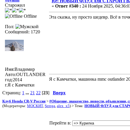
Re: НОВЫЙ ФЛУД для СТАРОЙ Г
Старожил
«
Ответ #340 :
24 Ноября 2025, 04:36:0
Offline
Эта сказка, ну просто шедевр. Всё в точк
Пол:
Сообщений: 1720
Имя:Владимир
Авто:OUTLANDER
Я с Камчатки, машинка mmc outlander 
год:2014
г.Я с Камчатки
Страниц:
1
...
21
22
[
23
]
Вверх
Клуб Honda CR-V Россия
>
#Общение, знакомство, новости, объявления, 
(Модераторы:
МОСКИТ
,
Serega
,
alex_x5
) > Тема:
НОВЫЙ ФЛУД для СТАР
Перейти в: