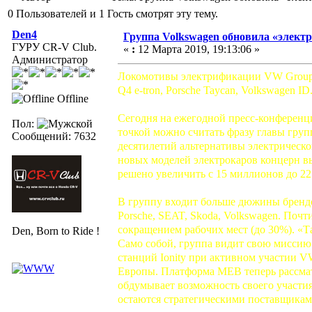
0 Пользователей и 1 Гость смотрят эту тему.
Den4
Группа Volkswagen обновила «элект
ГУРУ CR-V Club.
«
:
12 Марта 2019, 19:13:06 »
Администратор
Локомотивы электрификации VW Group, в
Q4 e-tron, Porsche Taycan, Volkswagen ID.
Offline
Сегодня на ежегодной пресс-конференц
Пол:
точкой можно считать фразу главы гру
Сообщений: 7632
десятилетий альтернативы электрической
новых моделей электрокаров концерн 
решено увеличить с 15 миллионов до 22
В группу входит больше дюжины брендов,
Porsche, SEAT, Skoda, Volkswagen. Поч
сокращением рабочих мест (до 30%). «Т
Den, Born to Ride !
Само собой, группа видит свою миссию 
станций Ionity при активном участии V
Европы. Платформа MEB теперь рассмат
обдумывает возможность своего участия
остаются стратегическими поставщикам