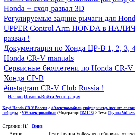
Honda + сход-развал 3D
Регулируемые задние рычаги для Hon
UPPER Control Arm HONDA в НАЛИЧИ
развал !
Документация по Хонда ЦР-В 1, 2, 3, 4
Honda CR-V manuals
Сервисные бюллетени по Honda CR-V 
Хонда СР-В
#instagram CR-V Club Russia !
Начало
Помощь
Войти
Регистрация
Клуб Honda CR-V Россия
>
#Электромобили, гибриды и т.д. (все что связ
гибриды
>
VW электромобили
(Модератор:
DM128
) > Тема:
Группа Volksw
Страниц: [
1
]
Вниз
Автор
Тема: Группа Volkswagen обновила «элек