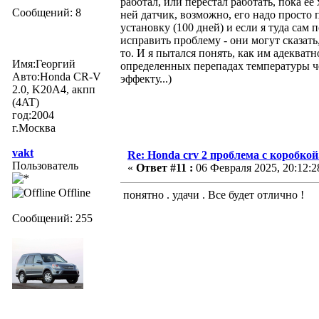
работал, или перестал работать, пока е
Сообщений: 8
ней датчик, возможно, его надо просто 
установку (100 дней) и если я туда сам 
исправить проблему - они могут сказать,
то. И я пытался понять, как им адекватн
Имя:Георгий
определенных перепадах температуры чере
Авто:Honda CR-V
эффекту...)
2.0, K20A4, акпп
(4AT)
год:2004
г.Москва
vakt
Re: Honda crv 2 проблема с коробкой
Пользователь
«
Ответ #11 :
06 Февраля 2025, 20:12:2
Offline
понятно . удачи . Все будет отлично !
Сообщений: 255