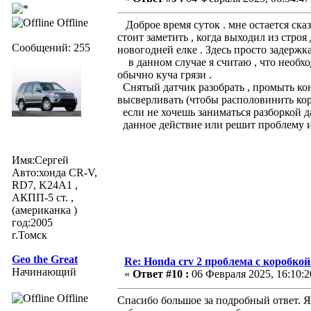
Offline
Доброе время суток . мне остается сказа
стоит заметить , когда выходил из строя 
Сообщений: 255
новогодней елке . Здесь просто задержк
в данном случае я считаю , что необхо
обычно куча грязи .
Снятый датчик разобрать , промыть кон
высверливать (чтобы располовинить кор
если не хочешь заниматься разборкой д
данное действие или решит проблему или
Имя:Сергей
Авто:хонда CR-V,
RD7, K24A1 ,
АКПП-5 ст. ,
(американка )
год:2005
г.Томск
Geo the Great
Re: Honda crv 2 проблема с коробкой
Начинающий
«
Ответ #10 :
06 Февраля 2025, 16:10:2
Offline
Спасибо большое за подробный ответ. Я 