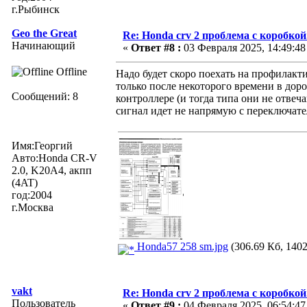
г.Рыбинск
Geo the Great
Re: Honda crv 2 проблема с коробкой
Начинающий
«
Ответ #8 :
03 Февраля 2025, 14:49:48
Offline
Надо будет скоро поехать на профилакт
только после некоторого времени в доро
Сообщений: 8
контроллере (и тогда типа они не отвеч
сигнал идет не напрямую с переключател
Имя:Георгий
Авто:Honda CR-V
2.0, K20A4, акпп
(4AT)
год:2004
г.Москва
Honda57 258 sm.jpg
(306.69 Кб, 1402
vakt
Re: Honda crv 2 проблема с коробкой
Пользователь
«
Ответ #9 :
04 Февраля 2025, 06:54:47