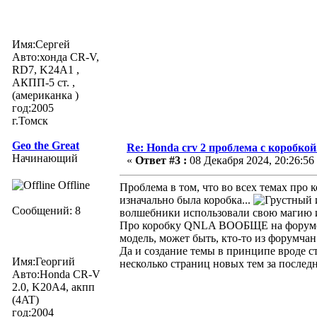
Имя:Сергей
Авто:хонда CR-V,
RD7, K24A1 ,
АКПП-5 ст. ,
(американка )
год:2005
г.Томск
Geo the Great
Re: Honda crv 2 проблема с коробкой
Начинающий
«
Ответ #3 :
08 Декабря 2024, 20:26:56
Offline
Проблема в том, что во всех темах про
изначально была коробка...
Сообщений: 8
волшебники использовали свою магию и
Про коробку QNLA ВООБЩЕ на форуме н
модель, может быть, кто-то из форумчан
Да и создание темы в принципе вроде с
Имя:Георгий
несколько страниц новых тем за послед
Авто:Honda CR-V
2.0, K20A4, акпп
(4AT)
год:2004