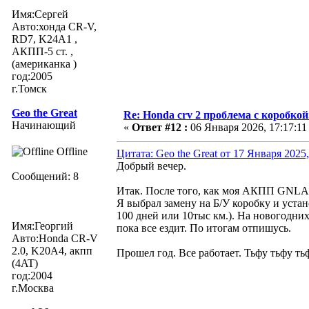
Имя:Сергей
Авто:хонда CR-V,
RD7, K24A1 ,
АКПП-5 ст. ,
(американка )
год:2005
г.Томск
Geo the Great
Re: Honda crv 2 проблема с коробкой
Начинающий
«
Ответ #12 :
06 Января 2026, 17:17:11
Offline
Цитата: Geo the Great от 17 Января 2025,
Добрый вечер.
Сообщений: 8
Итак. После того, как моя АКПП GNLA 
Я выбрал замену на Б/У коробку и устан
100 дней или 10тыс км.). На новогодни
Имя:Георгий
пока все ездит. По итогам отпишусь.
Авто:Honda CR-V
2.0, K20A4, акпп
Прошел год. Все работает. Тьфу тьфу тьф
(4AT)
год:2004
г.Москва