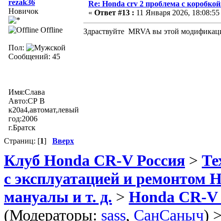
rezak36
Re: Honda crv 2 проблема с коробкой
Новичок
«
Ответ #13 :
11 Января 2026, 18:08:55
Offline
Здраствуйте MRVA вы этой модификаци
Пол:
Сообщений: 45
Имя:Слава
Авто:СР В
к20а4,автомат,левый
год:2006
г.Братск
Страниц: [
1
]
Вверх
Клуб Honda CR-V Россия
>
Те
с эксплуатацией и ремонтом 
мануалы и т. д.
>
Honda CR-V 20
(Модераторы:
sass
,
СанСаныч
) 