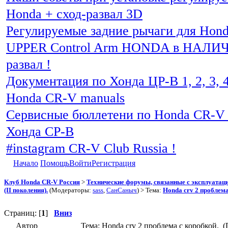
Honda + сход-развал 3D
Регулируемые задние рычаги для Hon
UPPER Control Arm HONDA в НАЛИЧИ
развал !
Документация по Хонда ЦР-В 1, 2, 3, 4
Honda CR-V manuals
Сервисные бюллетени по Honda CR-V 
Хонда СР-В
#instagram CR-V Club Russia !
Начало
Помощь
Войти
Регистрация
Клуб Honda CR-V Россия
>
Технические форумы, связанные с эксплуатаци
(II поколения).
(Модераторы:
sass
,
СанСаныч
) > Тема:
Honda crv 2 проблема
Страниц: [
1
]
Вниз
Автор
Тема: Honda crv 2 проблема с коробкой. 