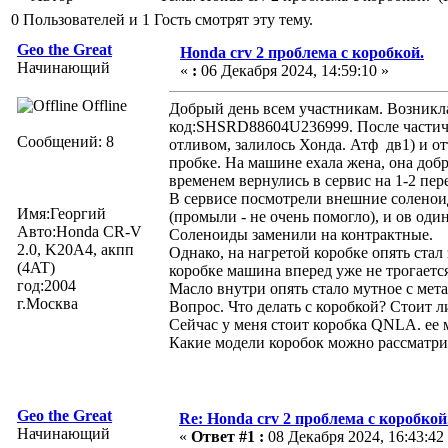
0 Пользователей и 1 Гость смотрят эту тему.
Geo the Great
Honda crv 2 проблема с коробкой.
Начинающий
«
:
06 Декабря 2024, 14:59:10 »
Offline
Добрый день всем участникам. Возникл
код:SHSRD88604U236999. После частично
Сообщений: 8
отливом, залилось Хонда. Атф дв1) и отъ
пробке. На машине ехала жена, она добр
временем вернулись в сервис на 1-2 пере
В сервисе посмотрели внешние соленоид
Имя:Георгий
(промыли - не очень помогло), и ов од
Авто:Honda CR-V
Соленоиды заменили на контрактные.
2.0, K20A4, акпп
Однако, на нагретой коробке опять стал 
(4AT)
коробке машина вперед уже не трогается
год:2004
Масло внутри опять стало мутное с мет
г.Москва
Вопрос. Что делать с коробкой? Стоит л
Сейчас у меня стоит коробка QNLA. ее м
Какие модели коробок можно рассматрив
Geo the Great
Re: Honda crv 2 проблема с коробкой
Начинающий
«
Ответ #1 :
08 Декабря 2024, 16:43:42