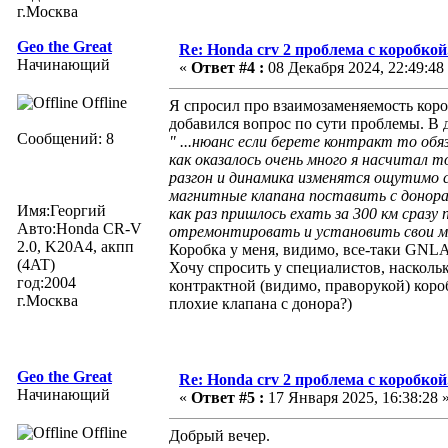
г.Москва
Geo the Great
Re: Honda crv 2 проблема с коробкой
Начинающий
«
Ответ #4 :
08 Декабря 2024, 22:49:48
Offline
Я спросил про взаимозаменяемость коро
добавился вопрос по сути проблемы. В 
Сообщений: 8
" ...нюанс если берете контракт то об
как оказалось очень много я насчитал т
разгон и динамика изменятся ощутимо с
магнитные клапана поставить с донора 
Имя:Георгий
как раз пришлось ехать за 300 км сразу
Авто:Honda CR-V
отремонтировать и установить свои маг
2.0, K20A4, акпп
Коробка у меня, видимо, все-таки GNLA
(4AT)
Хочу спросить у специалистов, насколь
год:2004
контрактной (видимо, праворукой) короб
г.Москва
плохие клапана с донора?)
Geo the Great
Re: Honda crv 2 проблема с коробкой
Начинающий
«
Ответ #5 :
17 Января 2025, 16:38:28 
Offline
Добрый вечер.