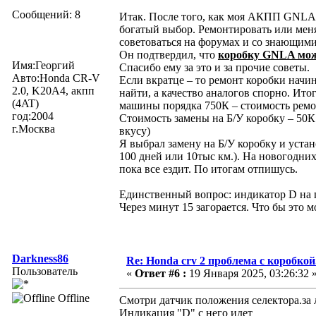
Сообщений: 8
Итак. После того, как моя АКПП GNLA 
богатый выбор. Ремонтировать или мен
советоваться на форумах и со знающими
Он подтвердил, что
коробку GNLA можн
Имя:Георгий
Спасибо ему за это и за прочие советы.
Авто:Honda CR-V
Если вкратце – то ремонт коробки начин
2.0, K20A4, акпп
найти, а качество аналогов спорно. Ито
(4AT)
машины порядка 750К – стоимость ремо
год:2004
Стоимость замены на Б/У коробку – 50К 
г.Москва
вкусу)
Я выбрал замену на Б/У коробку и устан
100 дней или 10тыс км.). На новогодни
пока все ездит. По итогам отпишусь.
Единственный вопрос: индикатор D на п
Через минут 15 загорается. Что бы это 
Darkness86
Re: Honda crv 2 проблема с коробкой
Пользователь
«
Ответ #6 :
19 Января 2025, 03:26:32 
Offline
Смотри датчик положения селектора.за 
Индикация "D" с него идет