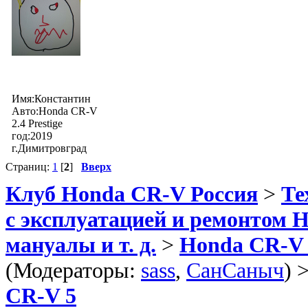
Имя:Константин
Авто:Honda CR-V
2.4 Prestige
год:2019
г.Димитровград
Страниц:
1
[
2
]
Вверх
Клуб Honda CR-V Россия
>
Те
с эксплуатацией и ремонтом 
мануалы и т. д.
>
Honda CR-V 2
(Модераторы:
sass
,
СанСаныч
) 
CR-V 5