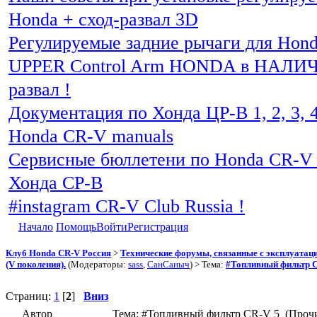
Honda + сход-развал 3D
Регулируемые задние рычаги для Hon
UPPER Control Arm HONDA в НАЛИЧИ
развал !
Документация по Хонда ЦР-В 1, 2, 3, 4
Honda CR-V manuals
Сервисные бюллетени по Honda CR-V 
Хонда СР-В
#instagram CR-V Club Russia !
Начало
Помощь
Войти
Регистрация
Клуб Honda CR-V Россия
>
Технические форумы, связанные с эксплуатаци
(V поколения).
(Модераторы:
sass
,
СанСаныч
) > Тема:
#Топливный фильтр 
Страниц:
1
[
2
]
Вниз
Автор
Тема: #Топливный фильтр CR-V 5 (Прочи