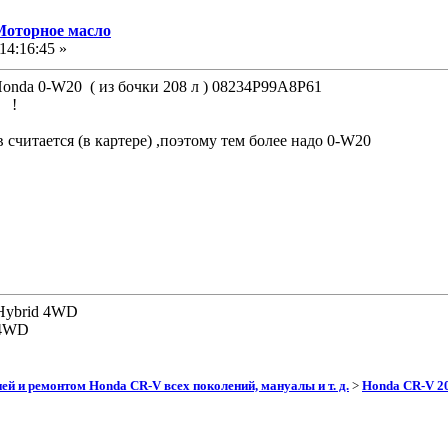
Моторное масло
14:16:45 »
onda 0-W20 ( из бочки 208 л ) 08234P99A8P61
0 !
считается (в картере) ,поэтому тем более надо 0-W20
Hybrid 4WD
 4WD
ей и ремонтом Honda CR-V всех поколений, мануалы и т. д.
>
Honda CR-V 202