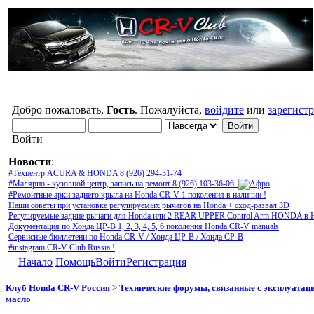
Добро пожаловать,
Гость
. Пожалуйста,
войдите
или
зарегист
Войти
Новости
:
#Техцентр ACURA & HONDA 8 (926) 294-31-74
#Малярно - кузовной центр, запись на ремонт 8 (926) 103-36-06
#Ремонтные арки заднего крыла на Honda CR-V 1 поколения в наличии !
Наши советы при установке регулируемых рычагов на Honda + сход-развал 3D
Регулируемые задние рычаги для Honda или 2 REAR UPPER Control Arm HONDA в 
Документация по Хонда ЦР-В 1, 2, 3, 4, 5, 6 поколения Honda CR-V manuals
Сервисные бюллетени по Honda CR-V / Хонда ЦР-В / Хонда СР-В
#instagram CR-V Club Russia !
Начало
Помощь
Войти
Регистрация
Клуб Honda CR-V Россия
>
Технические форумы, связанные с эксплуатаци
масло