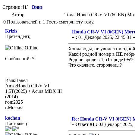
Страниц: [
1
]
Вниз
Автор
Тема: Honda CR-V VI (6GEN) Мот
0 Пользователей и 1 Гость смотрят эту тему.
Krizis
Honda CR-V VI (6GEN) Мот
Претендент,,
«
:
01 Декабря 2025, 22:45:31 »
Offline
Хондаводы, не увидел ни одной 
Какой родной номер в
НЕ
гебри
Сообщений: 5
Родное вроде в 1,5Т вроде 0W20
Что скажите, сторожилы?
Имя:Павел
Авто:Honda CR-V VI
1,5T(2025) + Acura MDX III
(2014)
год:2025
г.Москва
kochan
Re: Honda CR-V VI (6GEN) 
Постоялец
«
Ответ #1 :
03 Декабря 2025, 
Offline