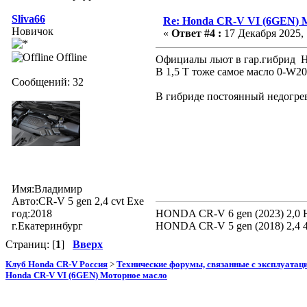
Sliva66
Re: Honda CR-V VI (6GEN) 
Новичок
«
Ответ #4 :
17 Декабря 2025, 
Offline
Официалы льют в гар.гибрид H
В 1,5 Т тоже самое масло 0-W2
Сообщений: 32
В гибриде постоянный недогрев 
Имя:Владимир
Авто:CR-V 5 gen 2,4 cvt Exe
год:2018
HONDA CR-V 6 gen (2023) 2,0 
г.Екатеринбург
HONDA CR-V 5 gen (2018) 2,4
Страниц: [
1
]
Вверх
Клуб Honda CR-V Россия
>
Технические форумы, связанные с эксплуатаци
Honda CR-V VI (6GEN) Моторное масло