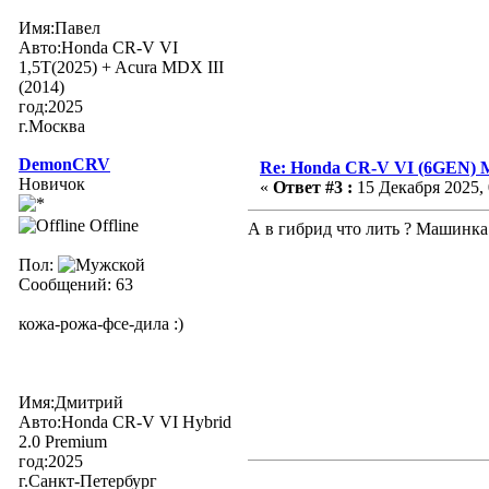
Имя:Павел
Авто:Honda CR-V VI
1,5T(2025) + Acura MDX III
(2014)
год:2025
г.Москва
DemonCRV
Re: Honda CR-V VI (6GEN) 
Новичок
«
Ответ #3 :
15 Декабря 2025, 
Offline
А в гибрид что лить ? Машинка 
Пол:
Сообщений: 63
кожа-рожа-фсе-дила :)
Имя:Дмитрий
Авто:Honda CR-V VI Hybrid
2.0 Premium
год:2025
г.Санкт-Петербург