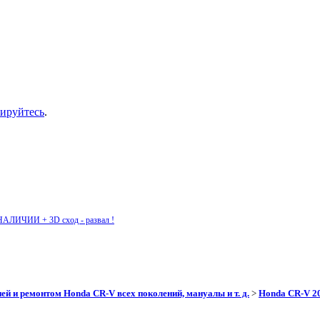
рируйтесь
.
НАЛИЧИИ + 3D сход - развал !
ей и ремонтом Honda CR-V всех поколений, мануалы и т. д.
>
Honda CR-V 202