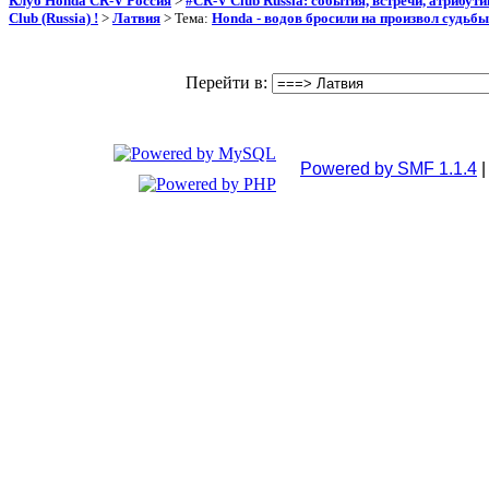
Клуб Honda CR-V Россия
>
#CR-V Club Russia: события, встречи, атрибут
Club (Russia) !
>
Латвия
> Тема:
Honda - водов бросили на произвол судьбы
Перейти в:
Powered by SMF 1.1.4