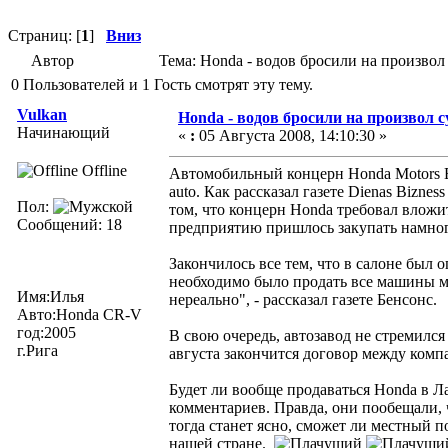
Страниц: [
1
]
Вниз
Автор
Тема: Honda - водов бросили на произвол
0 Пользователей и 1 Гость смотрят эту тему.
Vulkan
Honda - водов бросили на произвол 
Начинающий
«
:
05 Августа 2008, 14:10:30 »
Offline
Автомобильный концерн Honda Motors Eu
auto. Как рассказал газете Dienas Biznes
Пол:
том, что концерн Honda требовал вложит
Сообщений: 18
предприятию пришлось закупать намног
Закончилось все тем, что в салоне был
необходимо было продать все машины ма
Имя:Илья
нереально", - рассказал газете Бенсонс.
Авто:Honda CR-V
год:2005
В свою очередь, автозавод не стремился
г.Рига
августа закончится договор между комп
Будет ли вообще продаваться Honda в Л
комментариев. Правда, они пообещали, 
тогда станет ясно, сможет ли местный 
нашей стране.