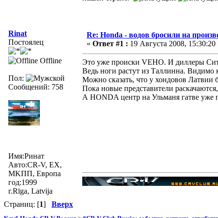
Rinat
Re: Honda - водов бросили на произв
Постоялец
«
Ответ #1 :
19 Августа 2008, 15:30:20 
Offline
Это уже происки VEHO. И диллеры Ситр
Ведь ноги растут из Таллинна. Видимо к
Пол:
Можно сказать, что у хондовов Латвии 
Сообщений: 758
Пока новые представители раскачаются,
А HONDA центр на Ульманя гатве уже
Имя:Ринат
Авто:CR-V, EX,
MKПП, Европа
год:1999
г.Rīga, Latvija
Страниц: [
1
]
Вверх