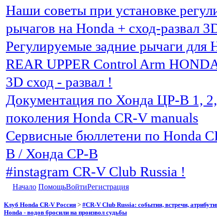
Наши советы при установке регу
рычагов на Honda + сход-развал 3
Регулируемые задние рычаги для 
REAR UPPER Control Arm HOND
3D сход - развал !
Документация по Хонда ЦР-В 1, 2, 3
поколения Honda CR-V manuals
Сервисные бюллетени по Honda C
В / Хонда СР-В
#instagram CR-V Club Russia !
Начало
Помощь
Войти
Регистрация
Клуб Honda CR-V Россия
>
#CR-V Club Russia: события, встречи, атрибут
Honda - водов бросили на произвол судьбы