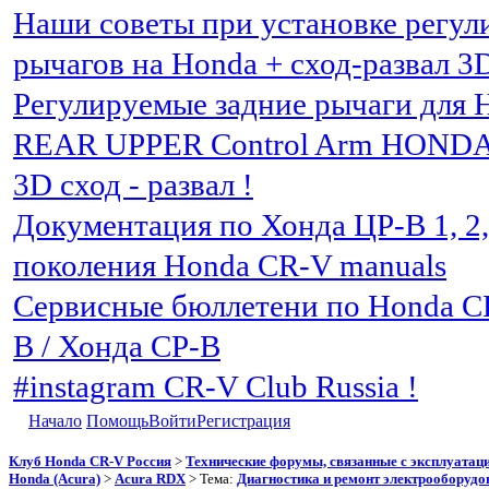
Наши советы при установке регу
рычагов на Honda + сход-развал 3
Регулируемые задние рычаги для 
REAR UPPER Control Arm HOND
3D сход - развал !
Документация по Хонда ЦР-В 1, 2, 3
поколения Honda CR-V manuals
Сервисные бюллетени по Honda C
В / Хонда СР-В
#instagram CR-V Club Russia !
Начало
Помощь
Войти
Регистрация
Клуб Honda CR-V Россия
>
Технические форумы, связанные с эксплуатаци
Honda (Acura)
>
Acura RDX
> Тема:
Диагностика и ремонт электрооборудо