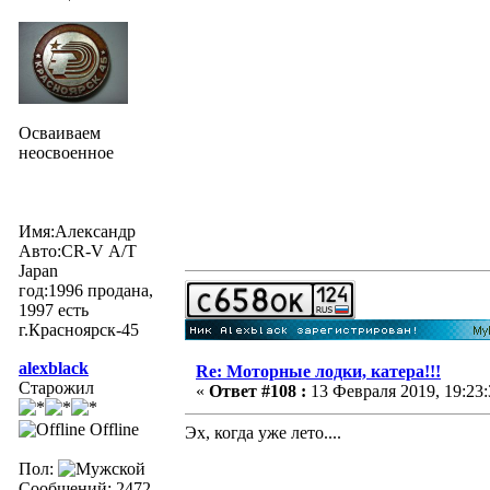
Осваиваем
неосвоенное
Имя:Александр
Авто:CR-V А/Т
Japan
год:1996 продана,
1997 есть
г.Красноярск-45
alexblack
Re: Моторные лодки, катера!!!
Старожил
«
Ответ #108 :
13 Февраля 2019, 19:23:
Offline
Эх, когда уже лето....
Пол:
Сообщений: 2472