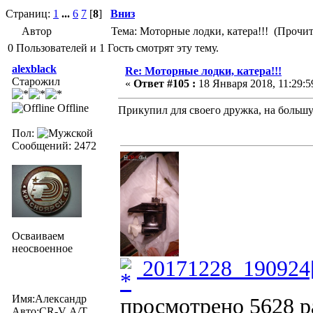
Страниц:
1
...
6
7
[
8
]
Вниз
Автор
Тема: Моторные лодки, катера!!! (Прочит
0 Пользователей и 1 Гость смотрят эту тему.
alexblack
Re: Моторные лодки, катера!!!
Старожил
«
Ответ #105 :
18 Января 2018, 11:29:5
Offline
Прикупил для своего дружка, на больш
Пол:
Сообщений: 2472
Осваиваем
неосвоенное
20171228_190924[
Имя:Александр
просмотрено 5628 ра
Авто:CR-V А/Т