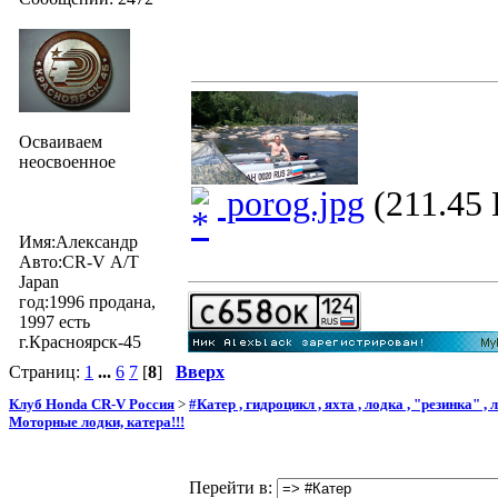
Осваиваем
неосвоенное
porog.jpg
(211.45 
Имя:Александр
Авто:CR-V А/Т
Japan
год:1996 продана,
1997 есть
г.Красноярск-45
Страниц:
1
...
6
7
[
8
]
Вверх
Клуб Honda CR-V Россия
>
#Катер , гидроцикл , яхта , лодка , "резинка" ,
Моторные лодки, катера!!!
Перейти в: