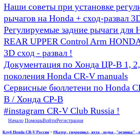
Наши советы при установке регу
рычагов на Honda + сход-развал 3
Регулируемые задние рычаги для 
REAR UPPER Control Arm HOND
3D сход - развал !
Документация по Хонда ЦР-В 1, 2, 3
поколения Honda CR-V manuals
Сервисные бюллетени по Honda C
В / Хонда СР-В
#instagram CR-V Club Russia !
Начало
Помощь
Войти
Регистрация
Клуб Honda CR-V Россия
>
#Катер , гидроцикл , яхта , лодка , "резинка" ,