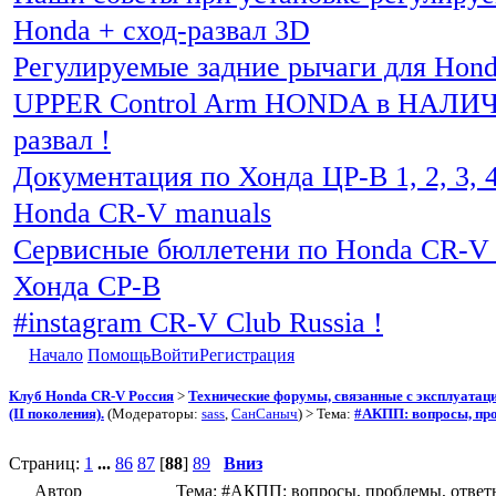
Honda + сход-развал 3D
Регулируемые задние рычаги для Hon
UPPER Control Arm HONDA в НАЛИЧИ
развал !
Документация по Хонда ЦР-В 1, 2, 3, 4
Honda CR-V manuals
Сервисные бюллетени по Honda CR-V 
Хонда СР-В
#instagram CR-V Club Russia !
Начало
Помощь
Войти
Регистрация
Клуб Honda CR-V Россия
>
Технические форумы, связанные с эксплуатаци
(II поколения).
(Модераторы:
sass
,
СанСаныч
) > Тема:
#АКПП: вопросы, про
Страниц:
1
...
86
87
[
88
]
89
Вниз
Автор
Тема: #АКПП: вопросы, проблемы, ответы