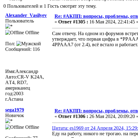
0 Пользователей и 1 Гость смотрят эту тему.
Alexander_Vasilyev
Re: #АКПП: вопросы, проблемы, отв
Пользователь
«
Ответ #1305 :
16 Мая 2024, 22:41:45 
Offline
Сам отвечу. На одном из форумов встрет
утверждает, что первая цифра в *РРAAA
Пол:
4PPAAA7 (от 2.4), всё встало и работает.
Сообщений: 116
Имя:Александр
Авто:CR-V K24A,
АT4, RD7,
американец
год:2003
г.Астана
sega1979
Re: #АКПП: вопросы, проблемы, отв
Новичок
«
Ответ #1306 :
26 Мая 2024, 20:09:20 
Offline
Цитата: es1969 от 24 Апреля 2024, 15:29
Еду на работу, никого не трогаю. на пе