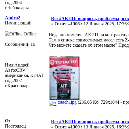
год:2004
г.Чебоксары
Andro2
Re: #АКПП: вопросы, проблемы, отв
Начинающий
«
Ответ #1308 :
12 Января 2025, 17:36:
Offline
Недавно поменял АКПП на контрактную 
Там в списке совместимых масел есть Z-
Сообщений: 16
Что можете сказать об этом масле? Прод
Имя:Андрей
Авто:CRV
американка, К24А1
год:2002
г.Краснодар
totachi.jpg
(236.05 Кб, 729x1044 - пр
Oz
Re: #АКПП: вопросы, проблемы, отв
Постоялец
«
Ответ #1309 :
13 Января 2025, 16:36: