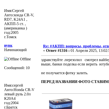
Имя:Сергей
Авто:хонда CR-V,
RD7, K24A1 ,
АКПП-5 ст. ,
(американка )
год:2005
г.Томск
вувк
Re: #АКПП: вопросы, проблемы, отв
Начинающий
«
Ответ #1316 :
01 Апреля 2025, 13:02:
Offline
здравствуйте .перезолил смотрел вайбе
выше, банки поделка если верить ютуб
Сообщений: 10
не получается фотку залить.
ПЕРЕД НАЗВАНИИ ФОТО СТАВИМ
Имя:cергей
Авто:Honda CR-V
левый руль 2.0л
К20А4
год:2004
г.Братск