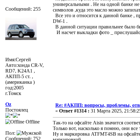
универсальными . Не на одной банке не
Сообщений: 255
символов ,куда это масло можно запихат
Все это и относится к данной банке , п
DW-1 .
В данной ситуации правильнее было бы 
И насчет выкладки фото _ прислушайся
Имя:Сергей
Авто:хонда CR-V,
RD7, K24A1 ,
АКПП-5 ст. ,
(американка )
год:2005
г.Томск
Oz
Re: #АКПП: вопросы, проблемы, отв
Постоялец
«
Ответ #1314 :
31 Марта 2025, 21:58:2
Offline
Так-то на офсайте Aisin значится соотве
Только вот, насколько я помню, они все 
Пол:
Ну и маркировка ATFMT4SB на офсайте н
Сообщений: 752
маркировкой