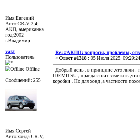
Имя:Евгений
Авто:CR-V 2,4;
АКП, американка
год:2002
г.Владимир
vakt
Re: #АКПП: вопросы, проблемы, отв
Пользователь
«
Ответ #1318 :
05 Июля 2025, 09:29:24
Offline
Добрый день . в принципе ,что лили , т
IDEMITSU , правда стоит заметить ,что 
Сообщений: 255
коробки . Но для хонд ,а частности похож
Имя:Сергей
Авто:хонда CR-V,