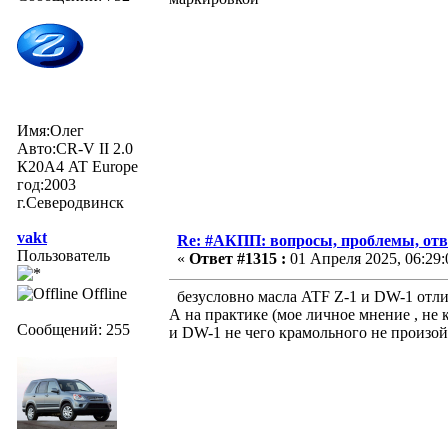
Имя:Олег
Авто:CR-V II 2.0
К20А4 AT Europe
год:2003
г.Северодвинск
vakt
Re: #АКПП: вопросы, проблемы, отв
Пользователь
«
Ответ #1315 :
01 Апреля 2025, 06:29:
Offline
безусловно масла ATF Z-1 и DW-1 отлич
А на практике (мое личное мнение , не 
Сообщений: 255
и DW-1 не чего крамольного не произойд