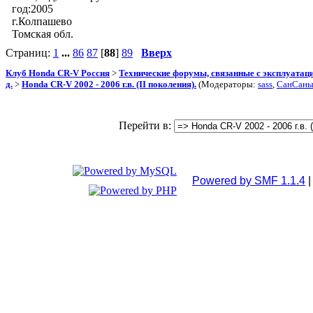
год:2005
г.Колпашево
Томская обл.
Страниц:
1
...
86
87
[
88
]
89
Вверх
Клуб Honda CR-V Россия
>
Технические форумы, связанные с эксплуатаци
д.
>
Honda CR-V 2002 - 2006 г.в. (II поколения).
(Модераторы:
sass
,
СанСан
Перейти в:
Powered by SMF 1.1.4