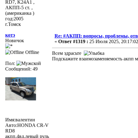
RD7, K24A1 ,
АКПП-5 ст. ,
(американка )
год:2005
г.Томск
котэ
Re: #АКПП: вопросы, проблемы, отв
Новичок
«
Ответ #1319 :
25 Июля 2025, 20:17:02
Offline
Всем здрасьте
Подскажите взаимозаменяемость акпп 
Пол:
Сообщений: 49
Имя:валентин
Авто:HONDA CR-V
RD8
акпп,4вд,левый руль