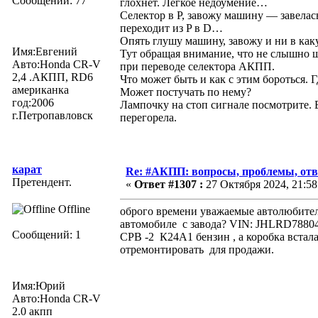
Сообщений: 77
глохнет. Легкое недоумение…
Селектор в Р, завожу машину — завелась
переходит из P в D…
Опять глушу машину, завожу и ни в ка
Имя:Евгений
Тут обращая внимание, что не слышно щ
Авто:Honda CR-V
при переводе селектора АКПП.
2,4 .АКПП, RD6
Что может быть и как с этим бороться. 
американка
Может постучать по нему?
год:2006
Лампочку на стоп сигнале посмотрите. 
г.Петропавловск
перегорела.
карат
Re: #АКПП: вопросы, проблемы, отв
Претендент.
«
Ответ #1307 :
27 Октября 2024, 21:58
Offline
оброго времени уважаемые автолюбители
автомобиле с завода? VIN: JHLRD7880
Сообщений: 1
СРВ -2 К24А1 бензин , а коробка встал
отремонтировать для продажи.
Имя:Юрий
Авто:Honda CR-V
2.0 aкпп