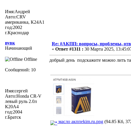
Имя:Андрей
Авто:CRV
американка, К24А1
год:2002
г.Краснодар
вувк
Re: #АКПП: вопросы, проблемы, отв
Начинающий
«
Ответ #1311 :
30 Марта 2025, 13:45:0
Offline
добрый день подскажите можно лить та
Сообщений: 10
Имя:cергей
Авто:Honda CR-V
левый руль 2.0л
К20А4
год:2004
г.Братск
масло акппekim.ru.png
(94.85 Кб, 37