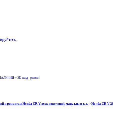
рируйтесь
.
НАЛИЧИИ + 3D сход - развал !
ей и ремонтом Honda CR-V всех поколений, мануалы и т. д.
>
Honda CR-V 200