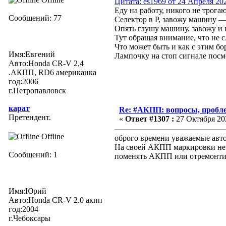
Цитата: es1969 от 24 Апреля 202
Еду на работу, никого не трога
Сообщений: 77
Селектор в Р, завожу машину — 
Опять глушу машину, завожу и
Тут обращая внимание, что не 
Что может быть и как с этим бо
Имя:Евгений
Лампочку на стоп сигнале посмо
Авто:Honda CR-V 2,4
.АКПП, RD6 американка
год:2006
г.Петропавловск
карат
Re: #АКПП: вопросы, пробле
Претендент.
«
Ответ #1307 :
27 Октября 202
Offline
оброго времени уважаемые авт
На своей АКПП маркировки не н
Сообщений: 1
поменять АКПП или отремонти
Имя:Юрий
Авто:Honda CR-V 2.0 aкпп
год:2004
г.Чебоксары