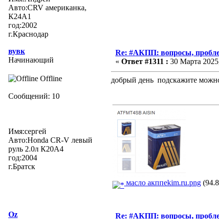
Авто:CRV американка,
К24А1
год:2002
г.Краснодар
вувк
Re: #АКПП: вопросы, пробле
Начинающий
«
Ответ #1311 :
30 Марта 2025,
Offline
добрый день подскажите можно
Сообщений: 10
Имя:cергей
Авто:Honda CR-V левый
руль 2.0л К20А4
год:2004
г.Братск
масло акппekim.ru.png
(94.8
Oz
Re: #АКПП: вопросы, пробле