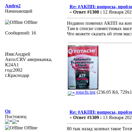
Andro2
Re: #АКПП: вопросы, пробле
Начинающий
«
Ответ #1308 :
12 Января 2025
Offline
Недавно поменял АКПП на конт
Там в списке совместимых масел
Сообщений: 16
Что можете сказать об этом мас
Имя:Андрей
Авто:CRV американка,
К24А1
год:2002
г.Краснодар
totachi.jpg
(236.05 Кб, 729x1
Oz
Re: #АКПП: вопросы, пробле
Постоялец
«
Ответ #1309 :
13 Января 2025
Offline
80 тык назад заливал такое Тот