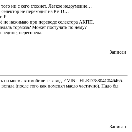
 того ни с сего глохнет. Легкое недоумение…
— селектор не переходит из P в D…
и P.
 её не нажимаю при переводе селектора АКПП.
 педаль тормоза? Может постучать по нему?
средине, перегорела.
Записан
ять на моем автомобиле с завода? VIN: JHLRD78804C046465.
стала (после того как поменял масло частично). Надо бы
Записан