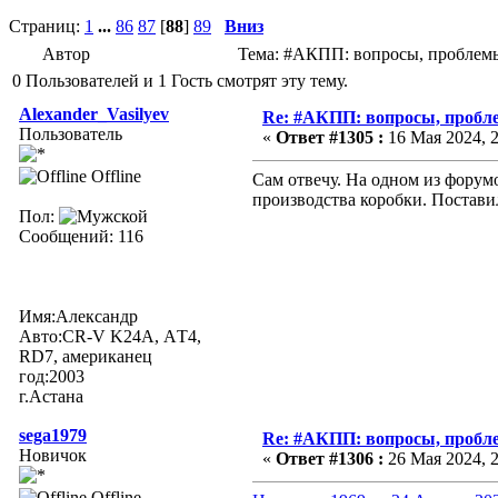
Страниц:
1
...
86
87
[
88
]
89
Вниз
Автор
Тема: #АКПП: вопросы, проблемы,
0 Пользователей и 1 Гость смотрят эту тему.
Alexander_Vasilyev
Re: #АКПП: вопросы, пробле
Пользователь
«
Ответ #1305 :
16 Мая 2024, 2
Offline
Сам отвечу. На одном из форумо
производства коробки. Поставил
Пол:
Сообщений: 116
Имя:Александр
Авто:CR-V K24A, АT4,
RD7, американец
год:2003
г.Астана
sega1979
Re: #АКПП: вопросы, пробле
Новичок
«
Ответ #1306 :
26 Мая 2024, 2
Offline