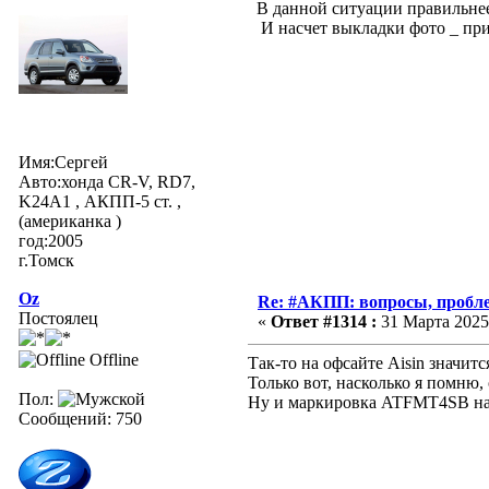
В данной ситуации правильнее 
И насчет выкладки фото _ при
Имя:Сергей
Авто:хонда CR-V, RD7,
K24A1 , АКПП-5 ст. ,
(американка )
год:2005
г.Томск
Oz
Re: #АКПП: вопросы, пробле
Постоялец
«
Ответ #1314 :
31 Марта 2025,
Offline
Так-то на офсайте Aisin значитс
Только вот, насколько я помню, 
Пол:
Ну и маркировка ATFMT4SB на о
Сообщений: 750