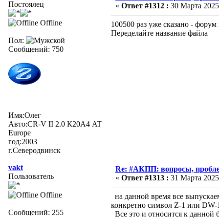
Постоялец
«
Ответ #1312 :
30 Марта 2025,
Offline
100500 раз уже сказано - форум
Переделайте название файла
Пол:
Сообщений: 750
Имя:Олег
Авто:CR-V II 2.0 К20А4 AT
Europe
год:2003
г.Северодвинск
vakt
Re: #АКПП: вопросы, пробле
Пользователь
«
Ответ #1313 :
31 Марта 2025,
Offline
на данной время все выпускаем
конкретно символ Z-1 или DW-1 
Сообщений: 255
Все это и относится к данной б