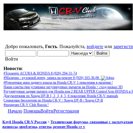
Добро пожаловать,
Гость
. Пожалуйста,
войдите
или
зарегист
Войти
Новости
:
#Техцентр ACURA & HONDA 8 (926) 294-31-74
#Малярно - кузовной центр, запись на ремонт 8 (926) 103-36-06
#Ремонтные арки заднего крыла на Honda CR-V 1 поколения в наличии !
Наши советы при установке регулируемых рычагов на Honda + сход-развал 3D
Регулируемые задние рычаги для Honda или 2 REAR UPPER Control Arm HONDA в 
Документация по Хонда ЦР-В 1, 2, 3, 4, 5, 6 поколения Honda CR-V manuals
Сервисные бюллетени по Honda CR-V / Хонда ЦР-В / Хонда СР-В
#instagram CR-V Club Russia !
Начало
Помощь
Войти
Регистрация
Клуб Honda CR-V Россия
>
Технические форумы, связанные с эксплуатаци
вопросы, проблемы, ответы, ремонт Honda cr v