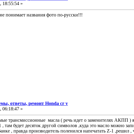
 18:55:54 »
 не понимает названия фото по-русски!!!
мы, ответы, ремонт Honda cr v
 06:18:47 »
ые трансмиссионные масла ( речь идет о заменителях АКПП ) я
, там будет десяток другой символов ,куда это масло можно запи
анке , правда производитель поленился напечатать Z-1 ,решил , 