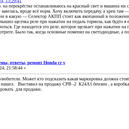
4, 15:29:41
ю. на перекрёстке останавливаюсь на красный свет и машина ни с
завелась, вроде всё норм. Хочу включить передачу, а хрен там 
 ни в какую — Селектор АКПП стоит как вкопанный в положени
слышно щелчка реле при нажатии на педаль тормоза, как будто я
роться. Где находится это реле, которое щелкает при нажатии на
трите. Было так, когда основные поменял на светодиодные, а по
мы, ответы, ремонт Honda cr v
4, 21:58:44 »
олюбители. Может кто подсказать какая маркировка должна сто
ашел. Выставил на продажу СРВ -2 К24А1 бензин , а коробка в
ровать для продажи.