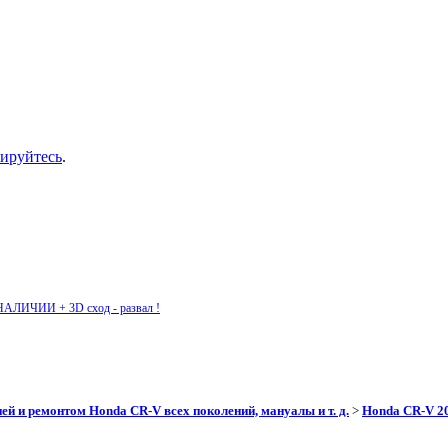
рируйтесь
.
НАЛИЧИИ + 3D сход - развал !
ей и ремонтом Honda CR-V всех поколений, мануалы и т. д.
>
Honda CR-V 201