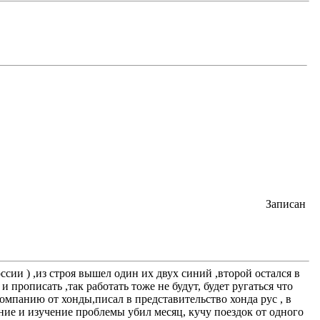
Записан
сии ) ,из строя вышел один их двух синий ,второй остался в
прописать ,так работать тоже не будут, будет ругаться что
мпанию от хонды,писал в представительство хонда рус , в
ние и изучение проблемы убил месяц, кучу поездок от одного