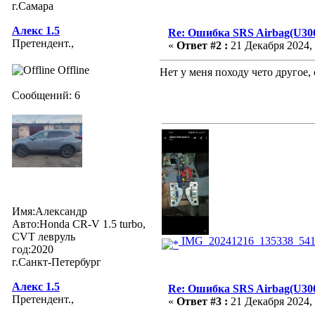
г.Самара
Алекс 1.5
Re: Ошибка SRS Airbag(U300
Претендент.,
«
Ответ #2 :
21 Декабря 2024, 
Offline
Нет у меня походу чето другое, 
Сообщений: 6
Имя:Александр
Авто:Honda CR-V 1.5 turbo,
CVT левруль
IMG_20241216_135338_541
год:2020
г.Санкт-Петербург
Алекс 1.5
Re: Ошибка SRS Airbag(U300
Претендент.,
«
Ответ #3 :
21 Декабря 2024, 