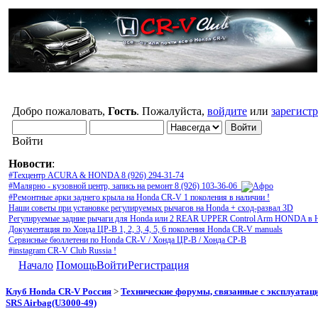
Добро пожаловать,
Гость
. Пожалуйста,
войдите
или
зарегист
Войти
Новости
:
#Техцентр ACURA & HONDA 8 (926) 294-31-74
#Малярно - кузовной центр, запись на ремонт 8 (926) 103-36-06
#Ремонтные арки заднего крыла на Honda CR-V 1 поколения в наличии !
Наши советы при установке регулируемых рычагов на Honda + сход-развал 3D
Регулируемые задние рычаги для Honda или 2 REAR UPPER Control Arm HONDA в 
Документация по Хонда ЦР-В 1, 2, 3, 4, 5, 6 поколения Honda CR-V manuals
Сервисные бюллетени по Honda CR-V / Хонда ЦР-В / Хонда СР-В
#instagram CR-V Club Russia !
Начало
Помощь
Войти
Регистрация
Клуб Honda CR-V Россия
>
Технические форумы, связанные с эксплуатаци
SRS Airbag(U3000-49)