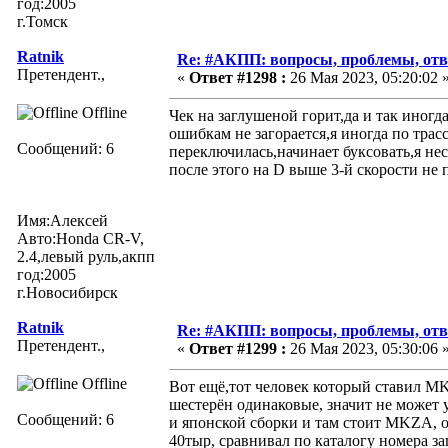
год:2005
г.Томск
Ratnik
Re: #АКПП: вопросы, проблемы, отв
Претендент.,
«
Ответ #1298 :
26 Мая 2023, 05:20:02 
Offline
Чек на заглушеной горит,да и так иногд
ошибкам не загорается,я иногда по трас
Сообщений: 6
переключилась,начинает буксовать,я нес
после этого на D выше 3-й скорости не
Имя:Алексей
Авто:Honda CR-V,
2.4,левый руль,акпп
год:2005
г.Новосибирск
Ratnik
Re: #АКПП: вопросы, проблемы, отв
Претендент.,
«
Ответ #1299 :
26 Мая 2023, 05:30:06 
Offline
Вот ещё,тот человек который ставил 
шестерён одинаковые, значит не может 
Сообщений: 6
и японской сборки и там стоит MKZA, о
40тыр, сравнивал по каталогу номера з