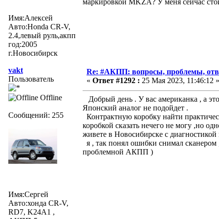
маркировкой MKZA? У меня сейчас сто
Имя:Алексей
Авто:Honda CR-V,
2.4,левый руль,акпп
год:2005
г.Новосибирск
vakt
Re: #АКПП: вопросы, проблемы, отв
Пользователь
«
Ответ #1292 :
25 Мая 2023, 11:46:12 
Offline
Добрый день . У вас американка , а это
Японский аналог не подойдет .
Сообщений: 255
Контрактную коробку найти практическ
коробкой сказать нечего не могу ,но од
живете в Новосибирске с диагностикой и
я , так понял ошибки снимал сканером ,
проблемной АКПП )
Имя:Сергей
Авто:хонда CR-V,
RD7, K24A1 ,