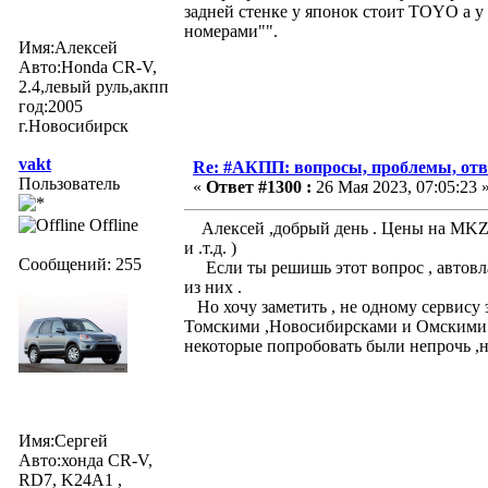
задней стенке у японок стоит TOYO а 
номерами"".
Имя:Алексей
Авто:Honda CR-V,
2.4,левый руль,акпп
год:2005
г.Новосибирск
vakt
Re: #АКПП: вопросы, проблемы, отв
Пользователь
«
Ответ #1300 :
26 Мая 2023, 07:05:23 
Offline
Алексей ,добрый день . Цены на MKZA в
и .т.д. )
Сообщений: 255
Если ты решишь этот вопрос , автовла
из них .
Но хочу заметить , не одному сервису э
Томскими ,Новосибирсками и Омскими м
некоторые попробовать были непрочь ,но
Имя:Сергей
Авто:хонда CR-V,
RD7, K24A1 ,