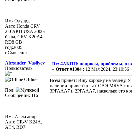
Имя:Эдуард
Авто:Honda СRV
2.0 АКП USA 2000г
была, CRV K20A4
RD8 GB
год:2005
г.Смоленск
Alexander_Vasilyev
Re: #АКПП: вопросы, проблемы, отв
Пользователь
«
Ответ #1304 :
12 Мая 2024, 23:10:56 
Offline
Всем привет! Ищу коробку на замену. 
наличии привезённая с ОАЭ MRVA с шиль
Пол:
3РРААА7 и 2РРААА7, насколько это кри
Сообщений: 116
Имя:Александр
Авто:CR-V K24A,
АT4, RD7,