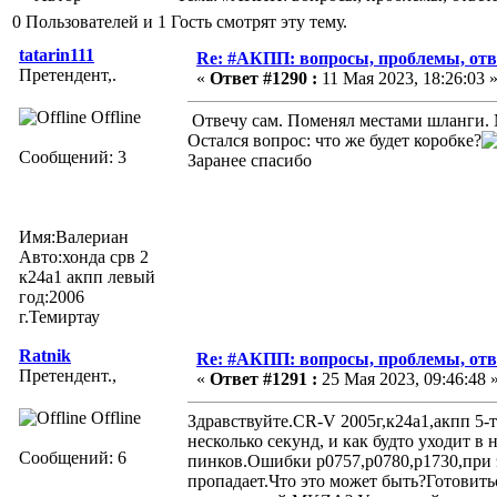
0 Пользователей и 1 Гость смотрят эту тему.
tatarin111
Re: #АКПП: вопросы, проблемы, отв
Претендент,.
«
Ответ #1290 :
11 Мая 2023, 18:26:03 
Offline
Отвечу сам. Поменял местами шланги. 
Остался вопрос: что же будет коробке?
Сообщений: 3
Заранее спасибо
Имя:Валериан
Авто:хонда срв 2
к24а1 акпп левый
год:2006
г.Темиртау
Ratnik
Re: #АКПП: вопросы, проблемы, отв
Претендент.,
«
Ответ #1291 :
25 Мая 2023, 09:46:48 
Offline
Здравствуйте.CR-V 2005г,к24а1,акпп 5-
несколько секунд, и как будто уходит в
Сообщений: 6
пинков.Ошибки р0757,р0780,р1730,при э
пропадает.Что это может быть?Готовить