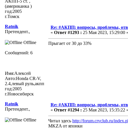
АКПП-5 ст. ,
(американка )
год:2005
г.Томск
Ratnik
Re: #АКПП: вопросы, проблемы, отв
Претендент.,
«
Ответ #1293 :
25 Мая 2023, 15:29:00 
Offline
Прыгает от 30 до 33%
Сообщений: 6
Имя:Алексей
Авто:Honda CR-V,
2.4,левый руль,акпп
год:2005
г.Новосибирск
Ratnik
Re: #АКПП: вопросы, проблемы, отв
Претендент.,
«
Ответ #1294 :
25 Мая 2023, 15:35:22 
Offline
Читал здесь
http://forum.crvclub.ru/inde
MKZA от японки