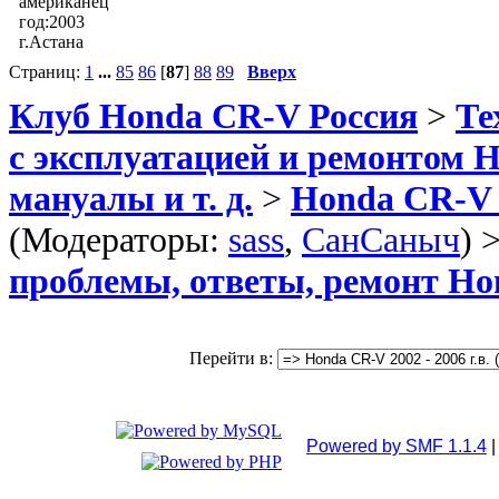
американец
год:2003
г.Астана
Страниц:
1
...
85
86
[
87
]
88
89
Вверх
Клуб Honda CR-V Россия
>
Те
с эксплуатацией и ремонтом 
мануалы и т. д.
>
Honda CR-V 20
(Модераторы:
sass
,
СанСаныч
) 
проблемы, ответы, ремонт Hon
Перейти в:
Powered by SMF 1.1.4