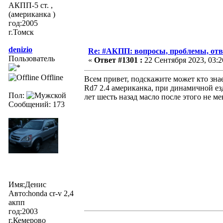
АКПП-5 ст. ,
(американка )
год:2005
г.Томск
denizio
Re: #АКПП: вопросы, проблемы, отв
Пользователь
«
Ответ #1301 :
22 Сентября 2023, 03:2
Offline
Всем привет, подскажите может кто знае
Rd7 2.4 американка, при динамичной езд
Пол:
лет шесть назад масло после этого не м
Сообщений: 173
Имя:Денис
Авто:honda cr-v 2,4
акпп
год:2003
г.Кемерово