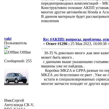
переднеприводных комплектаций – MK
Конструктивно похожие АКПП устанавл
многие другие автомобили Honda и Acur
В данном материале будет рассматрива
поколения
vakt
Re: #АКПП: вопросы, проблемы, отв
Пользователь
«
Ответ #1296 :
25 Мая 2023, 16:09:38 
Offline
30-35 % довольно много ,как мне кажет
может быть много .
Сообщений: 255
с данными выше указанными статьями зн
машины уже не найдешь .
Коробки MKZA и GPPA разные по перед
MKZA ,но безуспешно ее рвет . Уже не 
кстати в специализированных сервисах 
многие запчасти походят от других короб
Имя:Сергей
Авто:хонда CR-V,