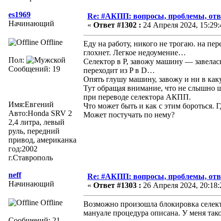
es1969
Re: #АКПП: вопросы, проблемы, отв
Начинающий
«
Ответ #1302 :
24 Апреля 2024, 15:29:
Offline
Еду на работу, никого не трогаю. на пе
глохнет. Легкое недоумение…
Пол:
Селектор в Р, завожу машину — завелась
Сообщений: 19
переходит из P в D…
Опять глушу машину, завожу и ни в ка
Тут обращая внимание, что не слышно щ
при переводе селектора АКПП.
Имя:Евгений
Что может быть и как с этим бороться. 
Авто:Honda SRV 2
Может постучать по нему?
2,4 литра, левый
руль, передний
привод, американка
год:2002
г.Ставрополь
neff
Re: #АКПП: вопросы, проблемы, отв
Начинающий
«
Ответ #1303 :
26 Апреля 2024, 20:18:
Offline
Возможно произошла блокировка селект
мануале процедура описана. У меня тако
Сообщений: 21