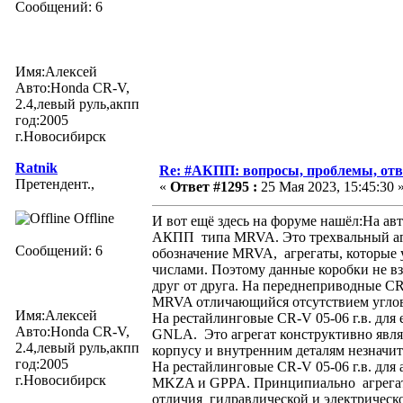
Сообщений: 6
Имя:Алексей
Авто:Honda CR-V,
2.4,левый руль,акпп
год:2005
г.Новосибирск
Ratnik
Re: #АКПП: вопросы, проблемы, отв
Претендент.,
«
Ответ #1295 :
25 Мая 2023, 15:45:30 
Offline
И вот ещё здесь на форуме нашёл:На ав
АКПП типа MRVA. Это трехвальный агре
Сообщений: 6
обозначение MRVA, агрегаты, которые 
числами. Поэтому данные коробки не в
друг от друга. На переднеприводные C
MRVA отличающийся отсутствием углов
Имя:Алексей
На рестайлинговые CR-V 05-06 г.в. дл
Авто:Honda CR-V,
GNLA. Это агрегат конструктивно явля
2.4,левый руль,акпп
корпусу и внутренним деталям незначит
год:2005
На рестайлинговые CR-V 05-06 г.в. дл
г.Новосибирск
MKZA и GPPA. Принципиально агрегаты
отличия гидравлической и электрическ