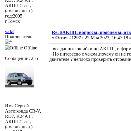
RD7, K24A1 ,
АКПП-5 ст. ,
(американка )
год:2005
г.Томск
vakt
Re: #АКПП: вопросы, проблемы, отв
Пользователь
«
Ответ #1297 :
25 Мая 2023, 16:47:18 
Offline
все данные ошибки по АКПП , и форму
Но интересно с чеком ,почему он не го
Сообщений: 255
двигателе ? неплохо проверить отсоедини
Имя:Сергей
Авто:хонда CR-V,
RD7, K24A1 ,
АКПП-5 ст. ,
(американка )