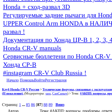
Honda + сход-развал 3D
Регулируемые задние рычаги для Hon
UPPER Control Arm HONDA в НАЛИЧИ
развал !
Документация по Хонда ЦР-В 1, 2, 3, 4
Honda CR-V manuals
Сервисные бюллетени по Honda CR-V 
Хонда СР-В
#instagram CR-V Club Russia !
Начало
Помощь
Войти
Регистрация
Клуб Honda CR-V Россия
>
Технические форумы, связанные с эксплуатаци
(II поколения).
(Модераторы:
sass
,
СанСаныч
) > Тема:
#АКПП: вопросы, про
Страниц:
1
...
85
86
[
87
]
88
89
Вниз
Автор
Тема: #АКПП: вопросы, проблемы, ответы